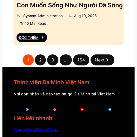
Con Muốn Sống Như Người Đã Sống
System Administration
Aug 10, 2025
10 Min Read
ĐỌC THÊM
1
2
3
…
164
Next
Thỉnh viện Đa Minh Việt Nam
Nơi đón nhận và đào tạo ơn gọi Đa Minh tại Việt Nam
Liên kết nhanh
Trung Ương Dòng Curia