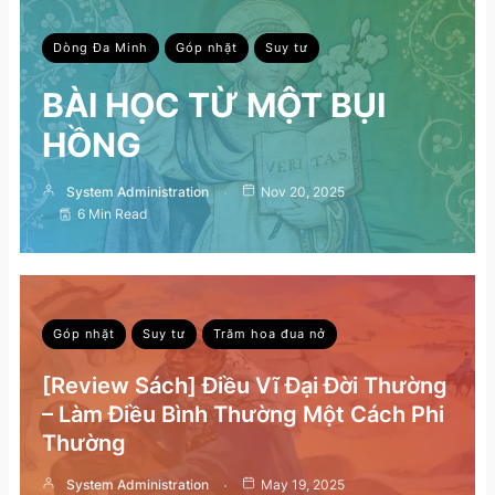
Dòng Đa Minh
Góp nhặt
Suy tư
BÀI HỌC TỪ MỘT BỤI
HỒNG
System Administration
Nov 20, 2025
6 Min Read
Góp nhặt
Suy tư
Trăm hoa đua nở
[Review Sách] Điều Vĩ Đại Đời Thường
– Làm Điều Bình Thường Một Cách Phi
Thường
System Administration
May 19, 2025