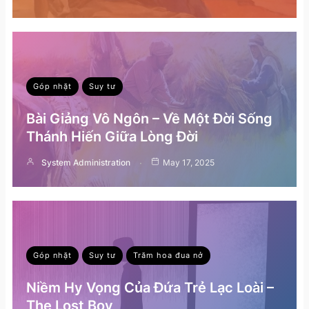
Góp nhặt
Suy tư
Bài Giảng Vô Ngôn – Về Một Đời Sống
Thánh Hiến Giữa Lòng Đời
System Administration
May 17, 2025
Góp nhặt
Suy tư
Trăm hoa đua nở
Niềm Hy Vọng Của Đứa Trẻ Lạc Loài –
The Lost Boy