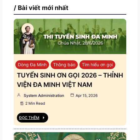
/ Bài viết mới nhất
Dòng Đa Minh
Thông báo
Tìm hiểu ơn gọi
TUYỂN SINH ƠN GỌI 2026 – THỈNH
VIỆN ĐA MINH VIỆT NAM
System Administration
Apr 15, 2026
2 Min Read
ĐỌC THÊM