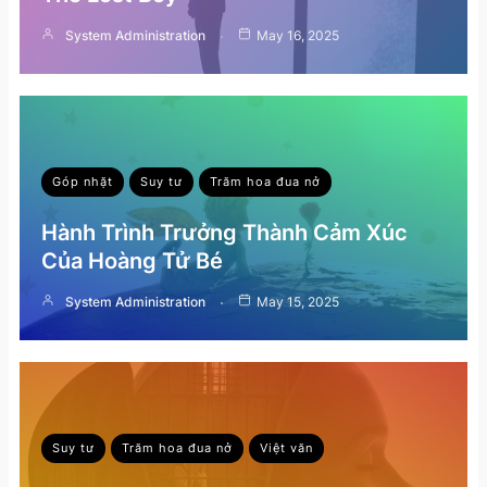
System Administration
May 16, 2025
Góp nhặt
Suy tư
Trăm hoa đua nở
Hành Trình Trưởng Thành Cảm Xúc
Của Hoàng Tử Bé
System Administration
May 15, 2025
Suy tư
Trăm hoa đua nở
Việt văn