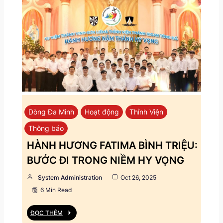
Dòng Đa Minh
Hoạt động
Thỉnh Viện
Thông báo
HÀNH HƯƠNG FATIMA BÌNH TRIỆU:
BƯỚC ĐI TRONG NIỀM HY VỌNG
System Administration
Oct 26, 2025
6 Min Read
ĐỌC THÊM