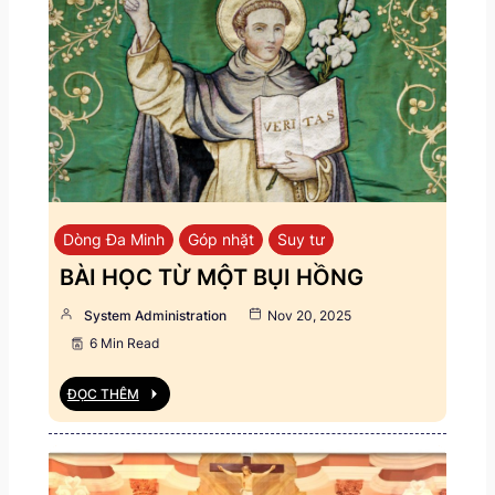
Dòng Đa Minh
Góp nhặt
Suy tư
BÀI HỌC TỪ MỘT BỤI HỒNG
System Administration
Nov 20, 2025
6 Min Read
ĐỌC THÊM