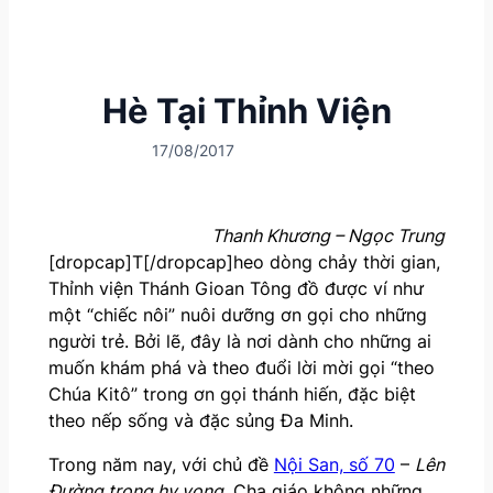
Hè Tại Thỉnh Viện
17/08/2017
Thanh Khương – Ngọc Trung
[dropcap]T[/dropcap]heo dòng chảy thời gian,
Thỉnh viện Thánh Gioan Tông đồ được ví như
một “chiếc nôi” nuôi dưỡng ơn gọi cho những
người trẻ. Bởi lẽ, đây là nơi dành cho những ai
muốn khám phá và theo đuổi lời mời gọi “theo
Chúa Kitô” trong ơn gọi thánh hiến, đặc biệt
theo nếp sống và đặc sủng Đa Minh.
Trong năm nay, với chủ đề
Nội San, số 70
–
Lên
Đường trong hy vọng
, Cha giáo không những