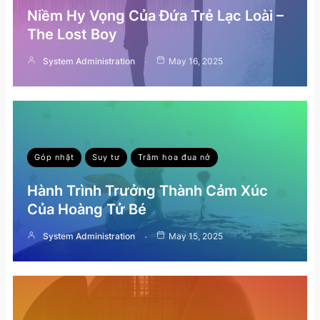
Niềm Hy Vọng Của Đứa Trẻ Lạc Loài –
The Lost Boy
System Administration
May 16, 2025
Góp nhặt
Suy tư
Trăm hoa đua nở
Hành Trình Trưởng Thành Cảm Xúc
Của Hoàng Tử Bé
System Administration
May 15, 2025