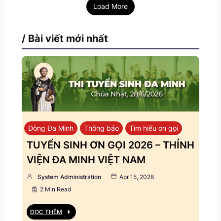
Load More
/ Bài viết mới nhất
Dòng Đa Minh
Thông báo
Tìm hiểu ơn gọi
TUYỂN SINH ƠN GỌI 2026 – THỈNH
VIỆN ĐA MINH VIỆT NAM
System Administration
Apr 15, 2026
2 Min Read
ĐỌC THÊM