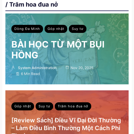
/ Trăm hoa đua nở
Dòng Đa Minh
Góp nhặt
Suy tư
BÀI HỌC TỪ MỘT BỤI
HỒNG
System Administration
Nov 20, 2025
6 Min Read
Góp nhặt
Suy tư
Trăm hoa đua nở
[Review Sách] Điều Vĩ Đại Đời Thường
– Làm Điều Bình Thường Một Cách Phi