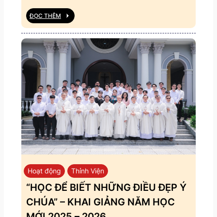
ĐỌC THÊM
Hoạt động
Thỉnh Viện
“HỌC ĐỂ BIẾT NHỮNG ĐIỀU ĐẸP Ý
CHÚA” – KHAI GIẢNG NĂM HỌC
MỚI 2025 – 2026