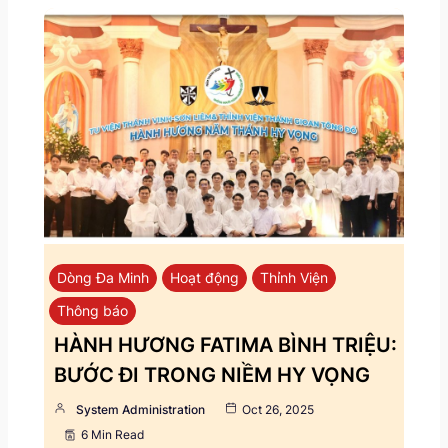
Dòng Đa Minh
Hoạt động
Thỉnh Viện
Thông báo
HÀNH HƯƠNG FATIMA BÌNH TRIỆU:
BƯỚC ĐI TRONG NIỀM HY VỌNG
System Administration
Oct 26, 2025
6 Min Read