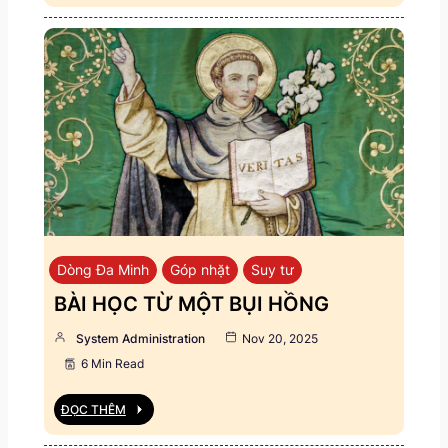
Dòng Đa Minh
Góp nhặt
Suy tư
BÀI HỌC TỪ MỘT BỤI HỒNG
System Administration
Nov 20, 2025
6 Min Read
ĐỌC THÊM