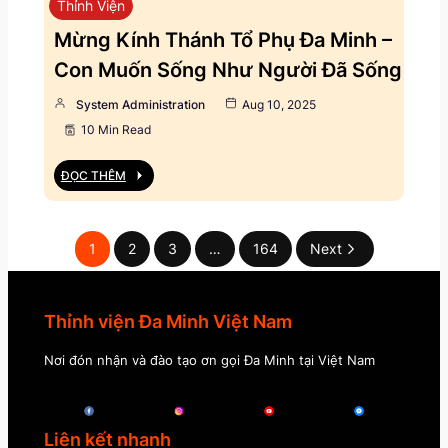
Thỉnh Viện
Mừng Kính Thánh Tổ Phụ Đa Minh –
Con Muốn Sống Như Người Đã Sống
System Administration
Aug 10, 2025
10 Min Read
ĐỌC THÊM
1
2
3
…
164
Next
Thỉnh viện Đa Minh Việt Nam
Nơi đón nhận và đào tạo ơn gọi Đa Minh tại Việt Nam
Liên kết nhanh