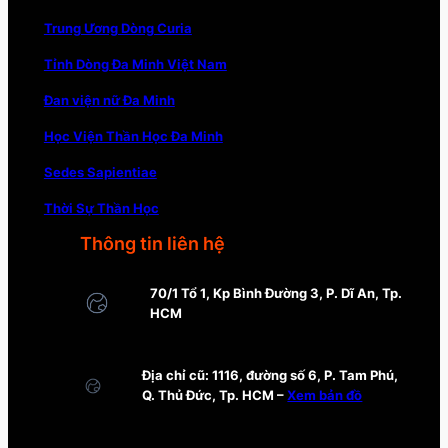
Trung Ương Dòng Curia
Tỉnh Dòng Đa Minh Việt Nam
Đan viện nữ Đa Minh
Học Viện Thần Học Đa Minh
Sedes Sapientiae
Thời Sự Thần Học
Thông tin liên hệ
70/1 Tổ 1, Kp Bình Đường 3, P. Dĩ An, Tp.
HCM
Địa chỉ cũ: 1116, đường số 6, P. Tam Phú,
Q. Thủ Đức, Tp. HCM –
Xem bản đồ