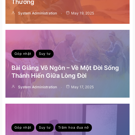
Thường
System Administration
May 19, 2025
Góp nhặt
Suy tư
Bài Giảng Vô Ngôn – Về Một Đời Sống
Thánh Hiến Giữa Lòng Đời
System Administration
May 17, 2025
Góp nhặt
Suy tư
Trăm hoa đua nở