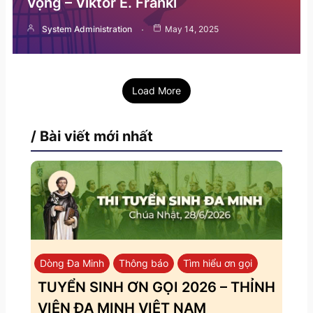
Vọng – Viktor E. Frankl
System Administration
May 14, 2025
Load More
/ Bài viết mới nhất
Dòng Đa Minh
Thông báo
Tìm hiểu ơn gọi
TUYỂN SINH ƠN GỌI 2026 – THỈNH
VIỆN ĐA MINH VIỆT NAM