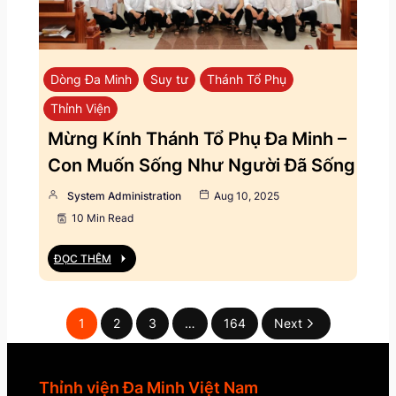
Dòng Đa Minh
Suy tư
Thánh Tổ Phụ
Thỉnh Viện
Mừng Kính Thánh Tổ Phụ Đa Minh –
Con Muốn Sống Như Người Đã Sống
System Administration
Aug 10, 2025
10 Min Read
ĐỌC THÊM
1
2
3
…
164
Next
Thỉnh viện Đa Minh Việt Nam