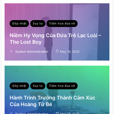
Góp nhặt
Suy tư
Trăm hoa đua nở
Niềm Hy Vọng Của Đứa Trẻ Lạc Loài –
The Lost Boy
System Administration
May 16, 2025
Góp nhặt
Suy tư
Trăm hoa đua nở
Hành Trình Trưởng Thành Cảm Xúc
Của Hoàng Tử Bé
System Administration
May 15, 2025