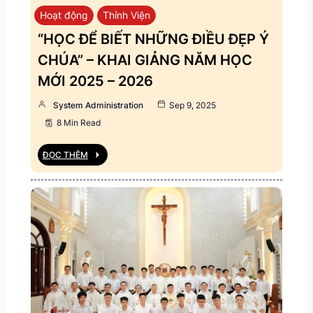
Hoạt động
Thỉnh Viện
“HỌC ĐỂ BIẾT NHỮNG ĐIỀU ĐẸP Ý
CHÚA” – KHAI GIẢNG NĂM HỌC
MỚI 2025 – 2026
System Administration
Sep 9, 2025
8 Min Read
ĐỌC THÊM