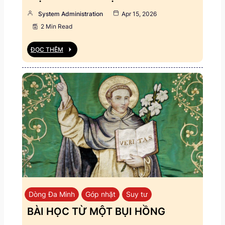
System Administration
Apr 15, 2026
2 Min Read
ĐỌC THÊM
Dòng Đa Minh
Góp nhặt
Suy tư
BÀI HỌC TỪ MỘT BỤI HỒNG