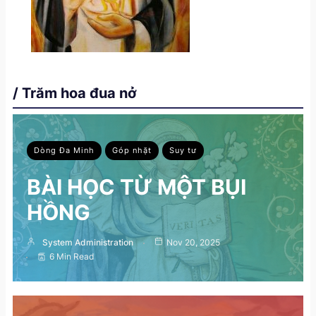
/ Trăm hoa đua nở
Dòng Đa Minh
Góp nhặt
Suy tư
BÀI HỌC TỪ MỘT BỤI
HỒNG
System Administration
Nov 20, 2025
6 Min Read