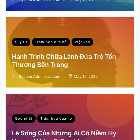
Suy tư
Trăm hoa đua nở
Việt văn
Hành Trình Chữa Lành Đứa Trẻ Tổn
Thương Bên Trong
System Administration
May 15, 2025
Góp nhặt
Trăm hoa đua nở
Lẽ Sống Của Những Ai Có Niềm Hy