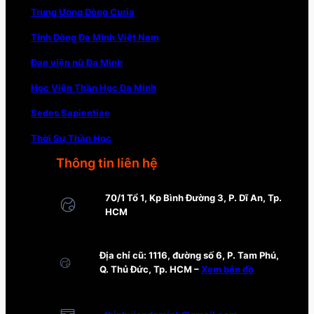
Trung Ương Dòng Curia
Tỉnh Dòng Đa Minh Việt Nam
Đan viện nữ Đa Minh
Học Viện Thần Học Đa Minh
Sedes Sapientiae
Thời Sự Thần Học
Thông tin liên hệ
70/1 Tổ 1, Kp Bình Đường 3, P. Dĩ An, Tp.
HCM
Địa chỉ cũ: 1116, đường số 6, P. Tam Phú,
Q. Thủ Đức, Tp. HCM –
Xem bản đồ