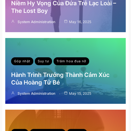
Niềm Hy Vọng Của Đứa Trẻ Lạc Loài –
The Lost Boy
System Administration
May 16, 2025
Góp nhặt
Suy tư
Trăm hoa đua nở
Hành Trình Trưởng Thành Cảm Xúc
Của Hoàng Tử Bé
System Administration
May 15, 2025