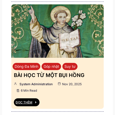
Dòng Đa Minh
Góp nhặt
Suy tư
BÀI HỌC TỪ MỘT BỤI HỒNG
System Administration
Nov 20, 2025
6 Min Read
ĐỌC THÊM