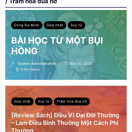
/ Trăm hoa đua nở
Dòng Đa Minh
Góp nhặt
Suy tư
BÀI HỌC TỪ MỘT BỤI
HỒNG
System Administration
Nov 20, 2025
6 Min Read
Góp nhặt
Suy tư
Trăm hoa đua nở
[Review Sách] Điều Vĩ Đại Đời Thường
– Làm Điều Bình Thường Một Cách Phi
Thường