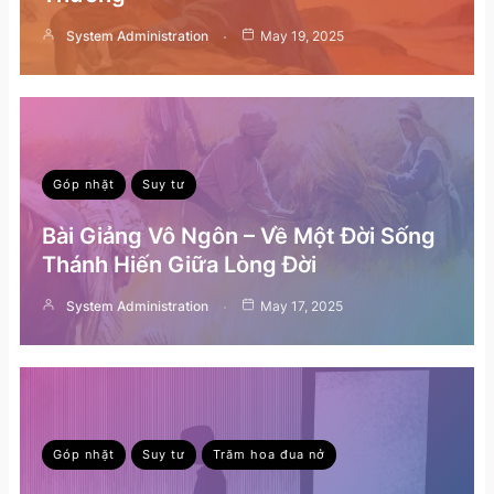
System Administration
May 19, 2025
Góp nhặt
Suy tư
Bài Giảng Vô Ngôn – Về Một Đời Sống
Thánh Hiến Giữa Lòng Đời
System Administration
May 17, 2025
Góp nhặt
Suy tư
Trăm hoa đua nở