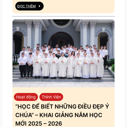
ĐỌC THÊM
Hoạt động
Thỉnh Viện
“HỌC ĐỂ BIẾT NHỮNG ĐIỀU ĐẸP Ý
CHÚA” – KHAI GIẢNG NĂM HỌC
MỚI 2025 – 2026