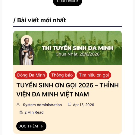
Load More
/ Bài viết mới nhất
Dòng Đa Minh
Thông báo
Tìm hiểu ơn gọi
TUYỂN SINH ƠN GỌI 2026 – THỈNH
VIỆN ĐA MINH VIỆT NAM
System Administration
Apr 15, 2026
2 Min Read
ĐỌC THÊM