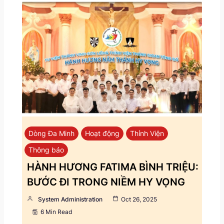
Dòng Đa Minh
Hoạt động
Thỉnh Viện
Thông báo
HÀNH HƯƠNG FATIMA BÌNH TRIỆU:
BƯỚC ĐI TRONG NIỀM HY VỌNG
System Administration
Oct 26, 2025
6 Min Read