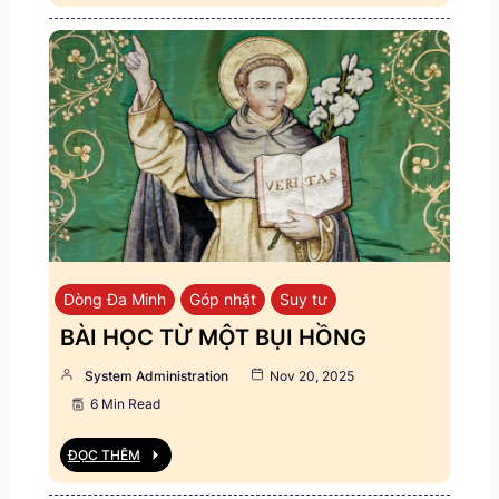
Dòng Đa Minh
Góp nhặt
Suy tư
BÀI HỌC TỪ MỘT BỤI HỒNG
System Administration
Nov 20, 2025
6 Min Read
ĐỌC THÊM