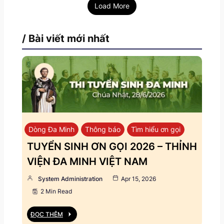
Load More
/ Bài viết mới nhất
Dòng Đa Minh
Thông báo
Tìm hiểu ơn gọi
TUYỂN SINH ƠN GỌI 2026 – THỈNH
VIỆN ĐA MINH VIỆT NAM
System Administration
Apr 15, 2026
2 Min Read
ĐỌC THÊM