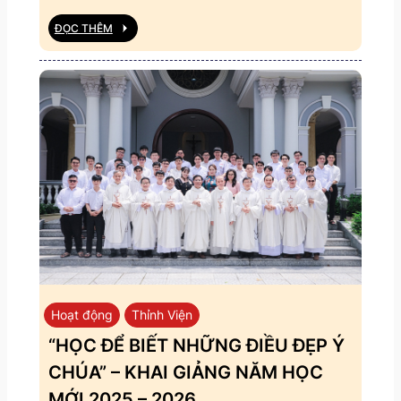
ĐỌC THÊM
Hoạt động
Thỉnh Viện
“HỌC ĐỂ BIẾT NHỮNG ĐIỀU ĐẸP Ý
CHÚA” – KHAI GIẢNG NĂM HỌC
MỚI 2025 – 2026