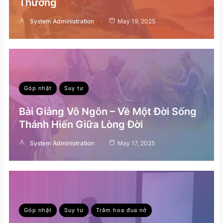
Thường
System Administration
May 19, 2025
Góp nhặt
Suy tư
Bài Giảng Vô Ngôn – Về Một Đời Sống
Thánh Hiến Giữa Lòng Đời
System Administration
May 17, 2025
Góp nhặt
Suy tư
Trăm hoa đua nở