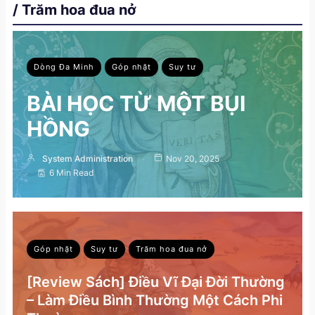
/ Trăm hoa đua nở
Dòng Đa Minh
Góp nhặt
Suy tư
BÀI HỌC TỪ MỘT BỤI
HỒNG
System Administration
Nov 20, 2025
6 Min Read
Góp nhặt
Suy tư
Trăm hoa đua nở
[Review Sách] Điều Vĩ Đại Đời Thường
– Làm Điều Bình Thường Một Cách Phi