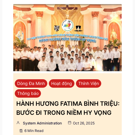
Dòng Đa Minh
Hoạt động
Thỉnh Viện
Thông báo
HÀNH HƯƠNG FATIMA BÌNH TRIỆU:
BƯỚC ĐI TRONG NIỀM HY VỌNG
System Administration
Oct 26, 2025
6 Min Read