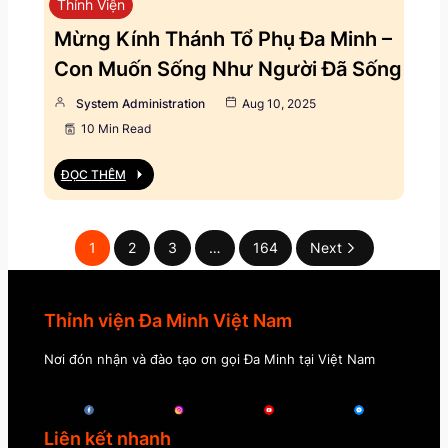
Thỉnh Viện
Mừng Kính Thánh Tổ Phụ Đa Minh –
Con Muốn Sống Như Người Đã Sống
System Administration
Aug 10, 2025
10 Min Read
ĐỌC THÊM
1
2
3
…
164
Next
Thỉnh viện Đa Minh Việt Nam
Nơi đón nhận và đào tạo ơn gọi Đa Minh tại Việt Nam
Liên kết nhanh