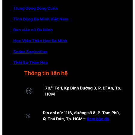
Trung Ương Dòng Curia
Tỉnh Dòng Đa Minh Việt Nam
Đan viện nữ Đa Minh
Học Viện Thần Học Đa Minh
Sedes Sapientiae
Thời Sự Thần Học
Thông tin liên hệ
70/1 Tổ 1, Kp Bình Đường 3, P. Dĩ An, Tp.
HCM
Địa chỉ cũ: 1116, đường số 6, P. Tam Phú,
Q. Thủ Đức, Tp. HCM –
Xem bản đồ