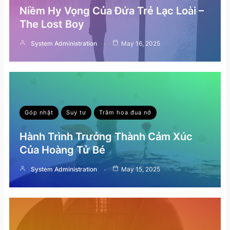
Niềm Hy Vọng Của Đứa Trẻ Lạc Loài –
The Lost Boy
System Administration
May 16, 2025
Góp nhặt
Suy tư
Trăm hoa đua nở
Hành Trình Trưởng Thành Cảm Xúc
Của Hoàng Tử Bé
System Administration
May 15, 2025