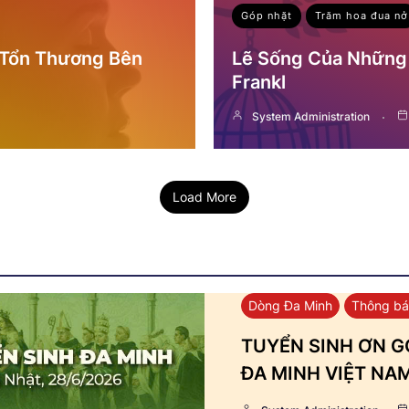
Góp nhặt
Trăm hoa đua nở
 Tổn Thương Bên
Lẽ Sống Của Những 
Frankl
System Administration
Load More
Dòng Đa Minh
Thông b
TUYỂN SINH ƠN GỌ
ĐA MINH VIỆT NA