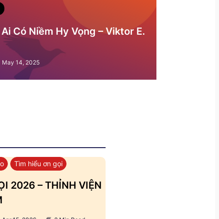
Ai Có Niềm Hy Vọng – Viktor E.
May 14, 2025
áo
Tìm hiểu ơn gọi
I 2026 – THỈNH VIỆN
M