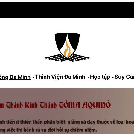
Thỉnh Viện Đa Minh
Học tập
Suy G
òng Đa Minh