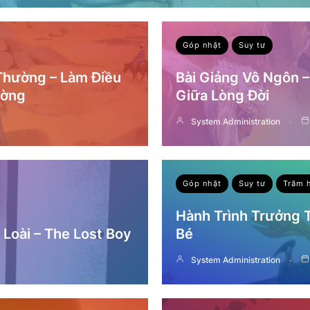
Góp nhặt
Suy tư
 Thường – Làm Điều
Bài Giảng Vô Ngôn 
ường
Giữa Lòng Đời
System Administration
Góp nhặt
Suy tư
Trăm 
Hành Trình Trưởng
Loài – The Lost Boy
Bé
System Administration