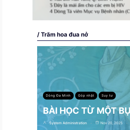
/ Trăm hoa đua nở
Dòng Đa Minh
Góp nhặt
Suy tư
BÀI HỌC TỪ MỘT B
System Administration
Nov 20, 2025