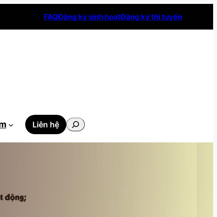
FAQ
Đăng ký sinh hoạt
Đăng ký thi tuyển
Tìm
ẫm
Liên hệ
kiếm