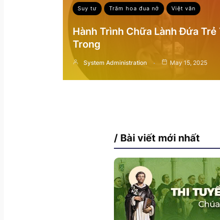
Suy tư
Trăm hoa đua nở
Việt văn
Hành Trình Chữa Lành Đứa Trẻ
Trong
System Administration
May 15, 2025
/ Bài viết mới nhất