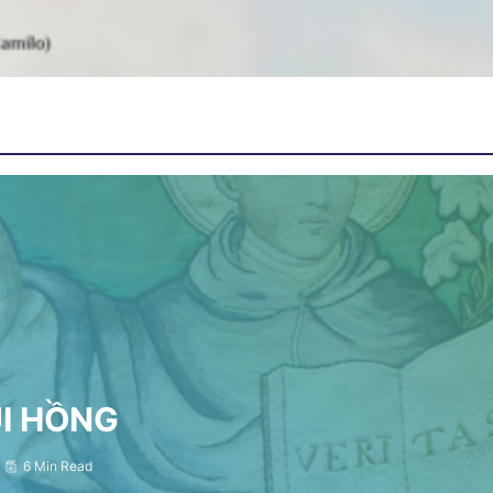
ỤI HỒNG
6 Min Read