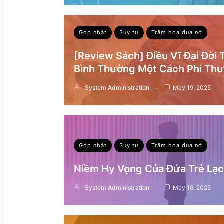
Góp nhặt
Suy tư
Trăm hoa đua nở
[Review Sách] Điều Vĩ Đại Đời
Bình Thường Một Cách Phi Th
System Administration
May 19, 2025
Góp nhặt
Suy tư
Trăm hoa đua nở
Niềm Hy Vọng Của Đứa Trẻ Lạc 
System Administration
May 16, 2025