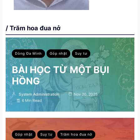
/ Trăm hoa đua nở
Dòng Đa Minh
Góp nhặt
Suy tư
BÀI HỌC TỪ MỘT BỤI
HỒNG
System Administration
Nov 20, 2025
6 Min Read
Góp nhặt
Suy tư
Trăm hoa đua nở