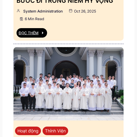
BƯỚC ĐI TRONG NIỀM HY VỌNG
System Administration
Oct 26, 2025
6 Min Read
ĐỌC THÊM
Hoạt động
Thỉnh Viện