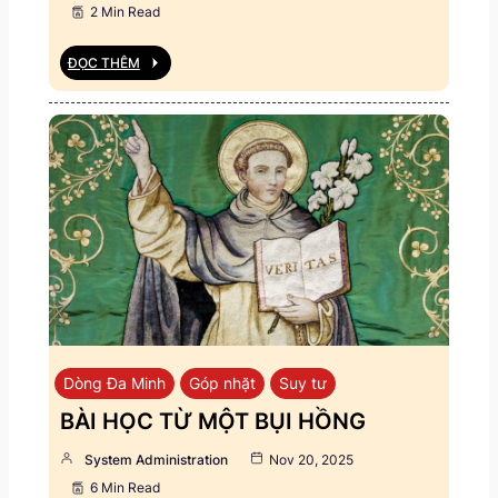
2 Min Read
ĐỌC THÊM
Dòng Đa Minh
Góp nhặt
Suy tư
BÀI HỌC TỪ MỘT BỤI HỒNG
System Administration
Nov 20, 2025
6 Min Read