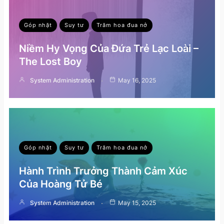
Góp nhặt
Suy tư
Trăm hoa đua nở
Niềm Hy Vọng Của Đứa Trẻ Lạc Loài –
The Lost Boy
System Administration
May 16, 2025
Góp nhặt
Suy tư
Trăm hoa đua nở
Hành Trình Trưởng Thành Cảm Xúc
Của Hoàng Tử Bé
System Administration
May 15, 2025