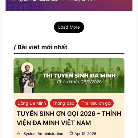
Load More
/ Bài viết mới nhất
Dòng Đa Minh
Thông báo
Tìm hiểu ơn gọi
TUYỂN SINH ƠN GỌI 2026 – THỈNH
VIỆN ĐA MINH VIỆT NAM
System Administration
Apr 15, 2026