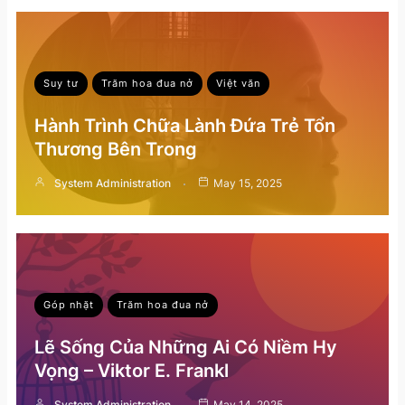
Suy tư
Trăm hoa đua nở
Việt văn
Hành Trình Chữa Lành Đứa Trẻ Tổn
Thương Bên Trong
System Administration
May 15, 2025
Góp nhặt
Trăm hoa đua nở
Lẽ Sống Của Những Ai Có Niềm Hy
Vọng – Viktor E. Frankl
System Administration
May 14, 2025