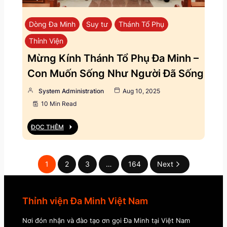
Dòng Đa Minh
Suy tư
Thánh Tổ Phụ
Thỉnh Viện
Mừng Kính Thánh Tổ Phụ Đa Minh –
Con Muốn Sống Như Người Đã Sống
System Administration
Aug 10, 2025
10 Min Read
ĐỌC THÊM
1
2
3
…
164
Next
Thỉnh viện Đa Minh Việt Nam
Nơi đón nhận và đào tạo ơn gọi Đa Minh tại Việt Nam