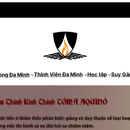
Thỉnh Viện Đa Minh
Học tập
Suy G
òng Đa Minh