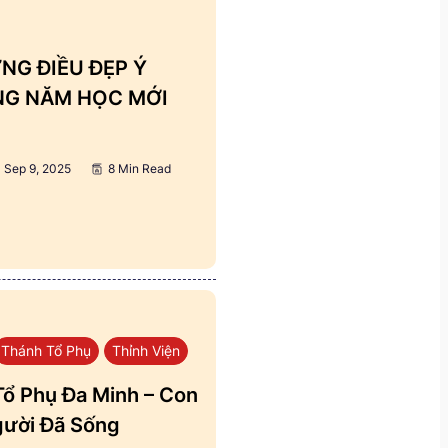
NG ĐIỀU ĐẸP Ý
ẢNG NĂM HỌC MỚI
Sep 9, 2025
8 Min Read
Thánh Tổ Phụ
Thỉnh Viện
ổ Phụ Đa Minh – Con
ười Đã Sống