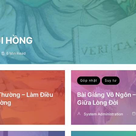
ỤI HỒNG
6 Min Read
Góp nhặt
Suy tư
 Thường – Làm Điều
Bài Giảng Vô Ngôn 
ường
Giữa Lòng Đời
System Administration