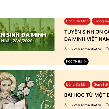
Dòng Đa Minh
Thông b
TUYỂN SINH ƠN GỌ
ĐA MINH VIỆT NA
System Administration
ĐỌC THÊM
Dòng Đa Minh
Góp nhặt
BÀI HỌC TỪ MỘT 
System Administration