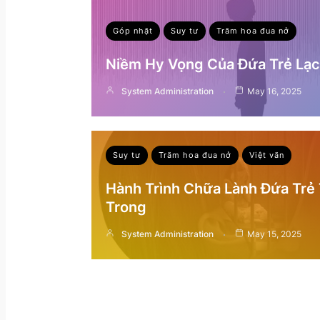
Góp nhặt
Suy tư
Trăm hoa đua nở
Niềm Hy Vọng Của Đứa Trẻ Lạc 
System Administration
May 16, 2025
Suy tư
Trăm hoa đua nở
Việt văn
Hành Trình Chữa Lành Đứa Trẻ
Trong
System Administration
May 15, 2025