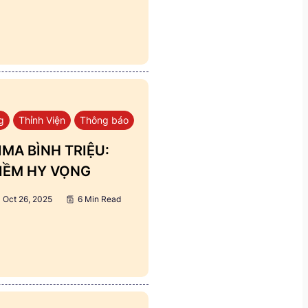
g
Thỉnh Viện
Thông báo
MA BÌNH TRIỆU:
IỀM HY VỌNG
Oct 26, 2025
6 Min Read