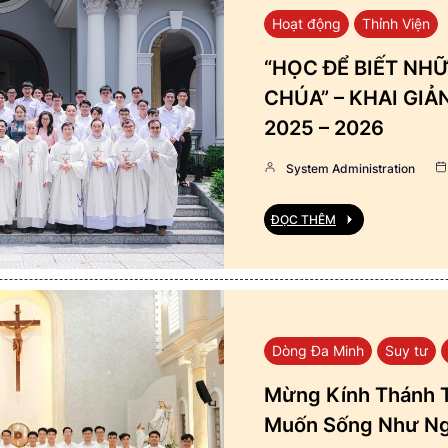
Hoạt động
Thỉnh Viện
“HỌC ĐỂ BIẾT NHỮ
CHÚA” – KHAI GI
2025 – 2026
System Administration
ĐỌC THÊM
Dòng Đa Minh
Suy tư
Mừng Kính Thánh T
Muốn Sống Như Ng