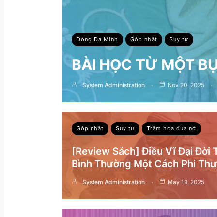
Dòng Đa Minh
Góp nhặt
Suy tư
BÀI HỌC TỪ MỘT B
System Administration
Nov 20, 2025
Góp nhặt
Suy tư
Trăm hoa đua nở
[Review Sách] Điều Vĩ Đại Đời
Bình Thường Một Cách Phi Th
System Administration
May 19, 2025