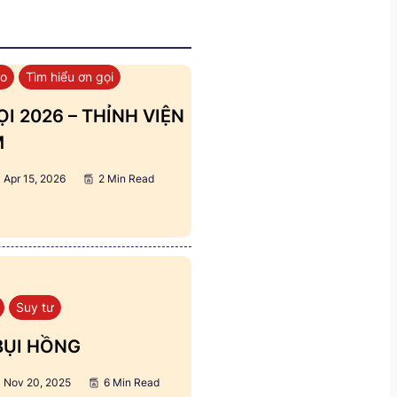
áo
Tìm hiểu ơn gọi
I 2026 – THỈNH VIỆN
M
Apr 15, 2026
2 Min Read
Suy tư
BỤI HỒNG
Nov 20, 2025
6 Min Read