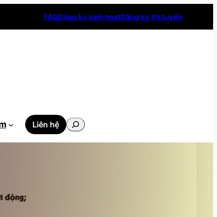
FAQ
Đăng ký sinh hoạt
Đăng ký thi tuyển
Tìm
ẫm
Liên hệ
kiếm