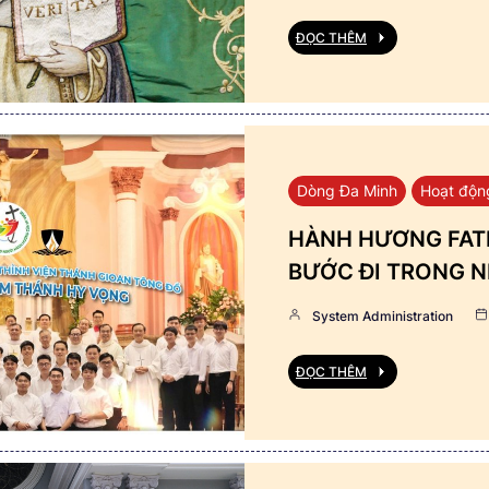
ĐỌC THÊM
Dòng Đa Minh
Hoạt độn
HÀNH HƯƠNG FATI
BƯỚC ĐI TRONG N
System Administration
ĐỌC THÊM