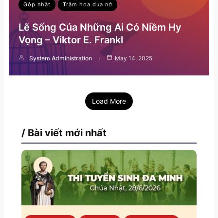
Góp nhặt
Trăm hoa đua nở
Lẽ Sống Của Những Ai Có Niềm Hy
Vọng – Viktor E. Frankl
System Administration
May 14, 2025
Load More
/ Bài viết mới nhất