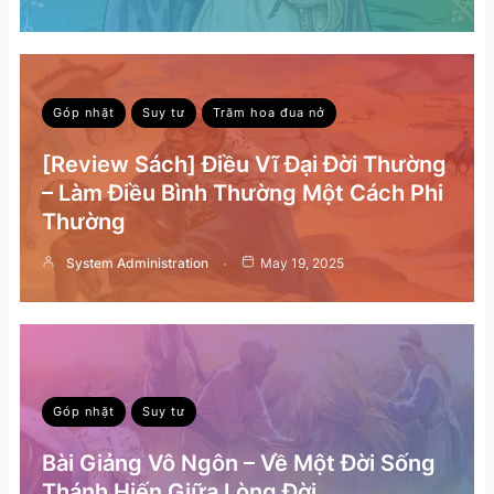
Góp nhặt
Suy tư
Trăm hoa đua nở
[Review Sách] Điều Vĩ Đại Đời Thường
– Làm Điều Bình Thường Một Cách Phi
Thường
System Administration
May 19, 2025
Góp nhặt
Suy tư
Bài Giảng Vô Ngôn – Về Một Đời Sống
Thánh Hiến Giữa Lòng Đời