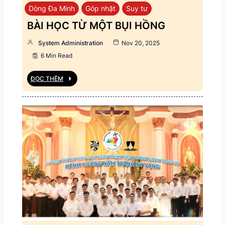
Dòng Đa Minh
Góp nhặt
Suy tư
BÀI HỌC TỪ MỘT BỤI HỒNG
System Administration
Nov 20, 2025
6 Min Read
ĐỌC THÊM