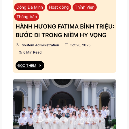
Dòng Đa Minh
Hoạt động
Thỉnh Viện
Thông báo
HÀNH HƯƠNG FATIMA BÌNH TRIỆU:
BƯỚC ĐI TRONG NIỀM HY VỌNG
System Administration
Oct 26, 2025
6 Min Read
ĐỌC THÊM