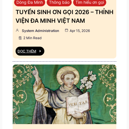
Dòng Đa Minh
Thông báo
Tìm hiểu ơn gọi
TUYỂN SINH ƠN GỌI 2026 – THỈNH
VIỆN ĐA MINH VIỆT NAM
System Administration
Apr 15, 2026
2 Min Read
ĐỌC THÊM