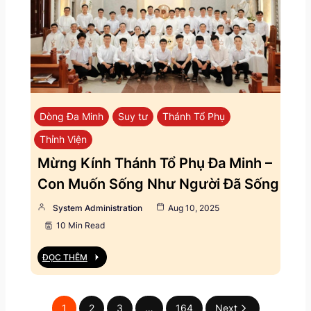
Dòng Đa Minh
Suy tư
Thánh Tổ Phụ
Thỉnh Viện
Mừng Kính Thánh Tổ Phụ Đa Minh –
Con Muốn Sống Như Người Đã Sống
System Administration
Aug 10, 2025
10 Min Read
ĐỌC THÊM
1
2
3
…
164
Next