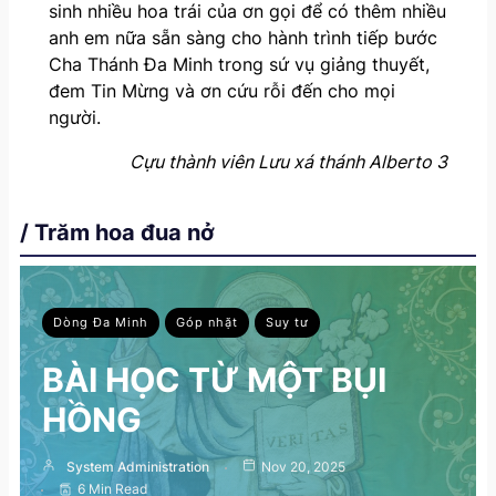
sinh nhiều hoa trái của ơn gọi để có thêm nhiều
anh em nữa sẵn sàng cho hành trình tiếp bước
Cha Thánh Đa Minh trong sứ vụ giảng thuyết,
đem Tin Mừng và ơn cứu rỗi đến cho mọi
người.
Cựu thành viên Lưu xá thánh Alberto 3
/ Trăm hoa đua nở
Dòng Đa Minh
Góp nhặt
Suy tư
BÀI HỌC TỪ MỘT BỤI
HỒNG
System Administration
Nov 20, 2025
6 Min Read