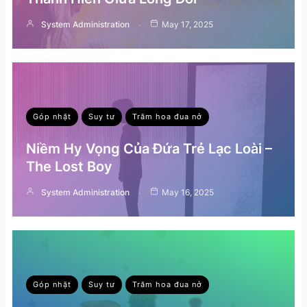
System Administration
May 17, 2025
Góp nhặt
Suy tư
Trăm hoa đua nở
Niềm Hy Vọng Của Đứa Trẻ Lạc Loài –
The Lost Boy
System Administration
May 16, 2025
Góp nhặt
Suy tư
Trăm hoa đua nở