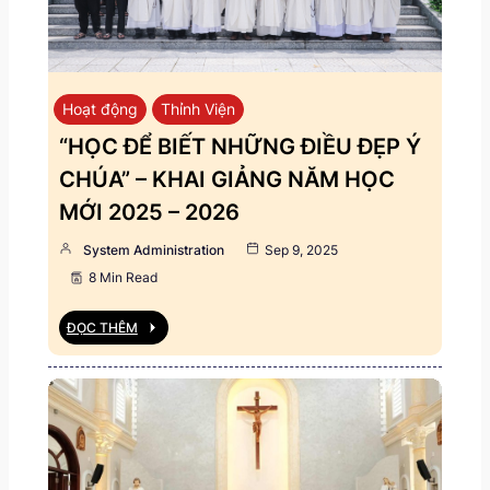
Hoạt động
Thỉnh Viện
“HỌC ĐỂ BIẾT NHỮNG ĐIỀU ĐẸP Ý
CHÚA” – KHAI GIẢNG NĂM HỌC
MỚI 2025 – 2026
System Administration
Sep 9, 2025
8 Min Read
ĐỌC THÊM