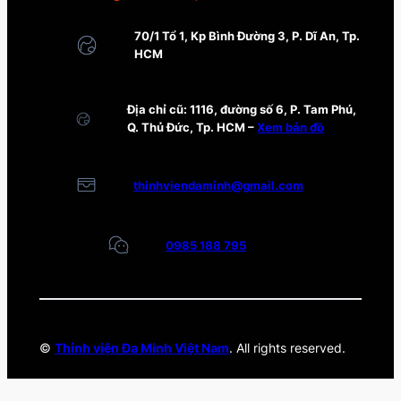
70/1 Tổ 1, Kp Bình Đường 3, P. Dĩ An, Tp.
HCM
Địa chỉ cũ: 1116, đường số 6, P. Tam Phú,
Q. Thủ Đức, Tp. HCM –
Xem bản đồ
thinhviendaminh@gmail.com
0985 188 795
©
Thỉnh viện Đa Minh Việt Nam
. All rights reserved.