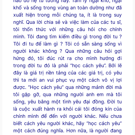
nào đó hệ tư tưởng này. Tâm lý ngại khó, ngại
khổ và sống trong vùng an toàn dường như đã
xuất hiện trong mỗi chúng ta, ít là trong suy
nghĩ. Qua lời chia sẻ và việc làm của các tu sĩ,
tôi thổn thức với những câu hỏi cho chính
mình. Tôi đang tìm kiếm điều gì trong đời tu ?
Tôi đi tu để làm gì ? Tôi có sẵn sàng sống vì
người khác không ? Qua những câu hỏi gợi
hứng đó, tôi đúc rút ra cho mình hướng đi
trong đời tu đó là phải “học cách yêu”. Bởi lẽ
đây là giá trị nền tảng của các giá trị, có yêu
thì ta mới an vui phục vụ một cách vô vị lợi
được. “Học cách yêu” qua những mảnh đời mà
tôi gặp gỡ, qua những người anh em mà tôi
sống, yêu bằng một tình yêu đại đồng. Đời tu
là cuộc xuất hành ra khỏi cái tôi đóng kín của
chính mình để đến với người khác. Nếu chưa
biết cách yêu người khác, hãy “học cách yêu”
một cách đúng nghĩa. Hơn nữa, là người đang