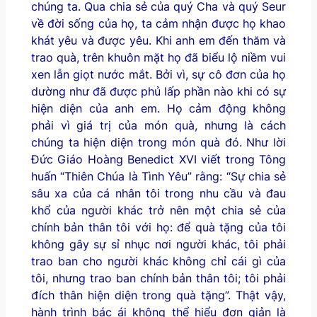
chúng ta. Qua chia sẻ của quý Cha và quý Seur
về đời sống của họ, ta cảm nhận được họ khao
khát yêu và được yêu. Khi anh em đến thăm và
trao quà, trên khuôn mặt họ đã biểu lộ niềm vui
xen lẫn giọt nước mắt. Bởi vì, sự cô đơn của họ
dường như đã được phủ lấp phần nào khi có sự
hiện diện của anh em. Họ cảm động không
phải vì giá trị của món quà, nhưng là cách
chúng ta hiện diện trong món quà đó. Như lời
Đức Giáo Hoàng Benedict XVI viết trong Tông
huấn “Thiên Chúa là Tình Yêu” rằng: “Sự chia sẻ
sâu xa của cá nhân tôi trong nhu cầu và đau
khổ của người khác trở nên một chia sẻ của
chính bản thân tôi với họ: để quà tặng của tôi
không gây sự sỉ nhục nơi người khác, tôi phải
trao ban cho người khác không chỉ cái gì của
tôi, nhưng trao ban chính bản thân tôi; tôi phải
đích thân hiện diện trong quà tặng”. Thật vậy,
hành trình bác ái không thể hiểu đơn giản là