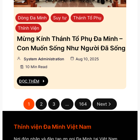
Dòng Đa Minh
Suy tư
Thánh Tổ Phụ
Thỉnh Viện
Mừng Kính Thánh Tổ Phụ Đa Minh –
Con Muốn Sống Như Người Đã Sống
System Administration
Aug 10, 2025
10 Min Read
ĐỌC THÊM
1
2
3
…
164
Next
Thỉnh viện Đa Minh Việt Nam
Nơi đón nhận và đào tạo ơn gọi Đa Minh tại Việt Nam