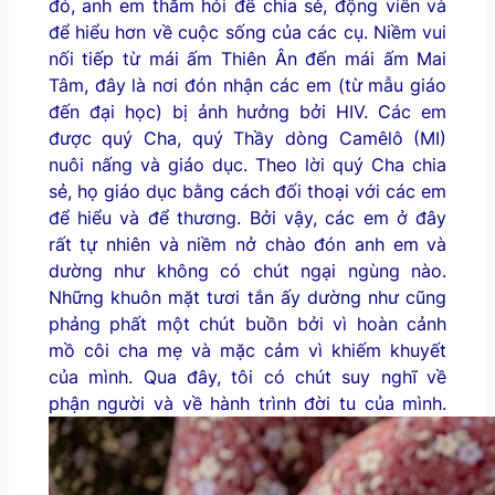
đó, anh em thăm hỏi để chia sẻ, động viên và
để hiểu hơn về cuộc sống của các cụ. Niềm vui
nối tiếp từ mái ấm Thiên Ân đến mái ấm Mai
Tâm, đây là nơi đón nhận các em (từ mẫu giáo
đến đại học) bị ảnh hưởng bởi HIV. Các em
được quý Cha, quý Thầy dòng Camêlô (MI)
nuôi nấng và giáo dục. Theo lời quý Cha chia
sẻ, họ giáo dục bằng cách đối thoại với các em
để hiểu và để thương. Bởi vậy, các em ở đây
rất tự nhiên và niềm nở chào đón anh em và
dường như không có chút ngại ngùng nào.
Những khuôn mặt tươi tắn ấy dường như cũng
phảng phất một chút buồn bởi vì hoàn cảnh
mồ côi cha mẹ và mặc cảm vì khiếm khuyết
của mình. Qua đây, tôi có chút suy nghĩ về
phận người và về hành trình đời tu của mình.