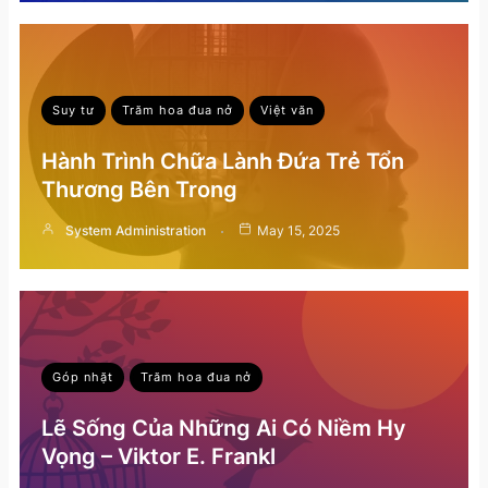
Suy tư
Trăm hoa đua nở
Việt văn
Hành Trình Chữa Lành Đứa Trẻ Tổn
Thương Bên Trong
System Administration
May 15, 2025
Góp nhặt
Trăm hoa đua nở
Lẽ Sống Của Những Ai Có Niềm Hy
Vọng – Viktor E. Frankl