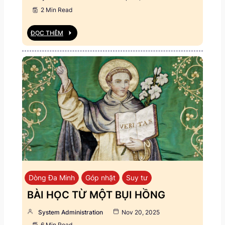
2 Min Read
ĐỌC THÊM
Dòng Đa Minh
Góp nhặt
Suy tư
BÀI HỌC TỪ MỘT BỤI HỒNG
System Administration
Nov 20, 2025
6 Min Read