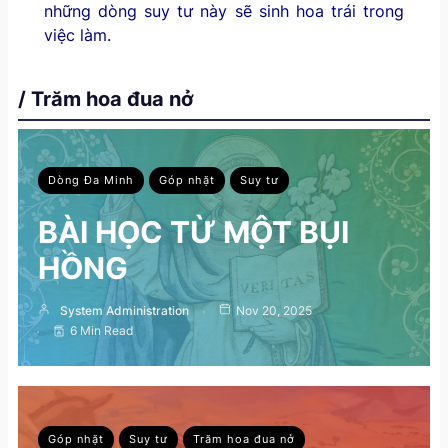
những dòng suy tư này sẽ sinh hoa trái trong
việc làm.
/ Trăm hoa đua nở
Dòng Đa Minh
Góp nhặt
Suy tư
BÀI HỌC TỪ MỘT BỤI
HỒNG
System Administration
Nov 20, 2025
6 Min Read
Góp nhặt
Suy tư
Trăm hoa đua nở