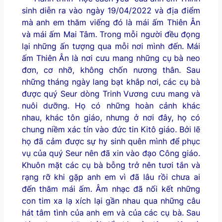
sinh diễn ra vào ngày 19/04/2022 và địa điểm
mà anh em thăm viếng đó là mái ấm Thiên Ân
và mái ấm Mai Tâm. Trong mỗi người đều đọng
lại những ấn tượng qua mỗi nơi mình đến. Mái
ấm Thiên Ân là nơi cưu mang những cụ bà neo
đơn, cơ nhỡ, không chốn nương thân. Sau
những tháng ngày lang bạt khắp nơi, các cụ bà
được quý Seur dòng Trinh Vương cưu mang và
nuôi dưỡng. Họ có những hoàn cảnh khác
nhau, khác tôn giáo, nhưng ở nơi đây, họ có
chung niềm xác tín vào đức tin Kitô giáo. Bởi lẽ
họ đã cảm được sự hy sinh quên mình để phục
vụ của quý Seur nên đã xin vào đạo Công giáo.
Khuôn mặt các cụ bà bỗng trở nên tươi tắn và
rạng rỡ khi gặp anh em vì đã lâu rồi chưa ai
đến thăm mái ấm. Âm nhạc đã nối kết những
con tim xa lạ xích lại gần nhau qua những câu
hát tâm tình của anh em và của các cụ bà. Sau