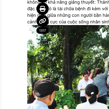
không có khả năng giảng thuyết: Thán
đặc biệt, đó là tài chữa bệnh đi kèm vớ
hiện diện giữa những con người bần hà
cảnh cùng cực của cuộc sống nhân sin
1317