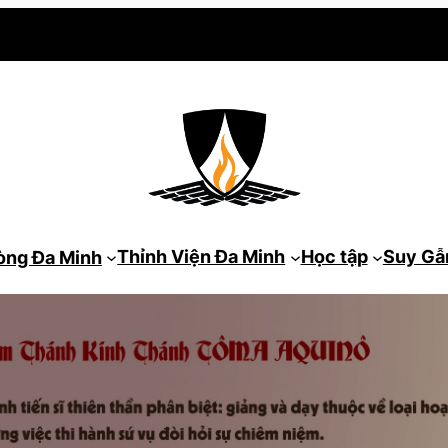
Thỉnh Viện Đa Minh
Học tập
Suy G
òng Đa Minh