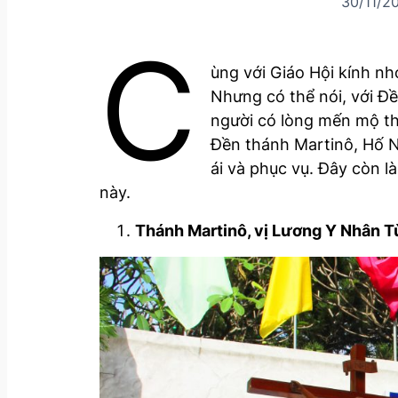
30/11/2
C
ùng với Giáo Hội kính n
Nhưng có thể nói, với Đề
người có lòng mến mộ t
Đền thánh Martinô, Hố N
ái và phục vụ. Đây còn l
này.
Thánh Martinô, vị Lương Y Nhân T