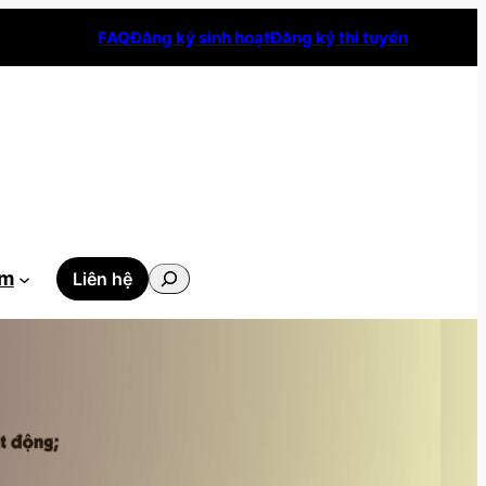
FAQ
Đăng ký sinh hoạt
Đăng ký thi tuyển
Tìm
ẫm
Liên hệ
kiếm