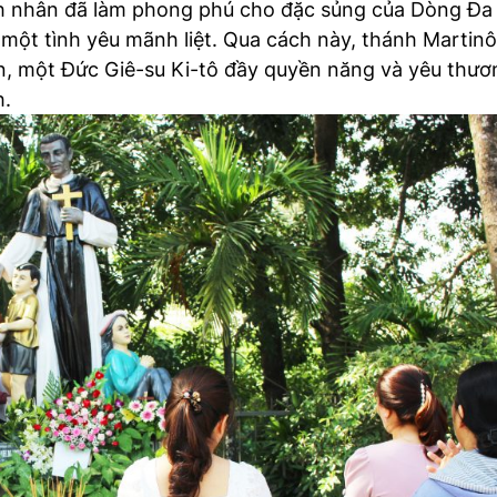
h nhân đã làm phong phú cho đặc sủng của Dòng Đa
i một tình yêu mãnh liệt. Qua cách này, thánh Martin
n, một Đức Giê-su Ki-tô đầy quyền năng và yêu thươ
h.