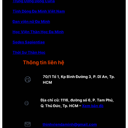
Trung Ương Dòng Curia
Tỉnh Dòng Đa Minh Việt Nam
Đan viện nữ Đa Minh
Học Viện Thần Học Đa Minh
Sedes Sapientiae
Thời Sự Thần Học
Thông tin liên hệ
70/1 Tổ 1, Kp Bình Đường 3, P. Dĩ An, Tp.
HCM
Địa chỉ cũ: 1116, đường số 6, P. Tam Phú,
Q. Thủ Đức, Tp. HCM –
Xem bản đồ
thinhviendaminh@gmail.com