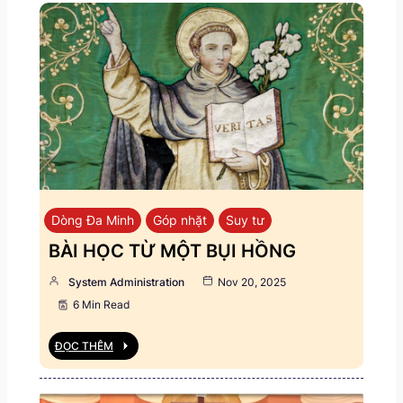
Dòng Đa Minh
Góp nhặt
Suy tư
BÀI HỌC TỪ MỘT BỤI HỒNG
System Administration
Nov 20, 2025
6 Min Read
ĐỌC THÊM