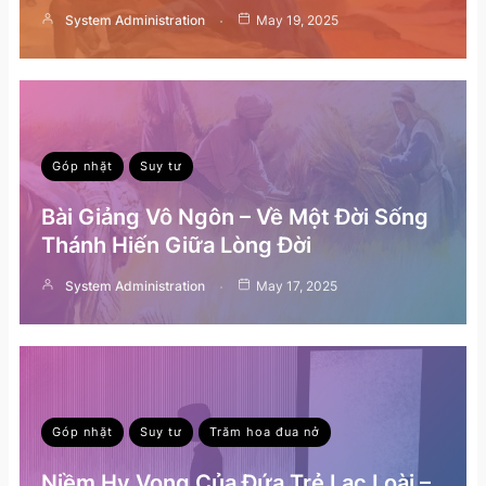
System Administration
May 19, 2025
Góp nhặt
Suy tư
Bài Giảng Vô Ngôn – Về Một Đời Sống
Thánh Hiến Giữa Lòng Đời
System Administration
May 17, 2025
Góp nhặt
Suy tư
Trăm hoa đua nở
Niềm Hy Vọng Của Đứa Trẻ Lạc Loài –