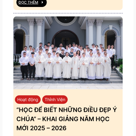
ĐỌC THÊM
Hoạt động
Thỉnh Viện
“HỌC ĐỂ BIẾT NHỮNG ĐIỀU ĐẸP Ý
CHÚA” – KHAI GIẢNG NĂM HỌC
MỚI 2025 – 2026