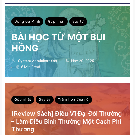
Dòng Đa Minh
Góp nhặt
Suy tư
BÀI HỌC TỪ MỘT BỤI
HỒNG
System Administration
Nov 20, 2025
6 Min Read
Góp nhặt
Suy tư
Trăm hoa đua nở
[Review Sách] Điều Vĩ Đại Đời Thường
– Làm Điều Bình Thường Một Cách Phi
Thường