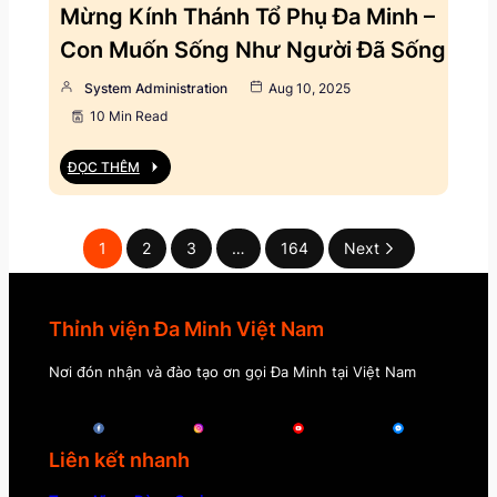
Mừng Kính Thánh Tổ Phụ Đa Minh –
Con Muốn Sống Như Người Đã Sống
System Administration
Aug 10, 2025
10 Min Read
ĐỌC THÊM
1
2
3
…
164
Next
Thỉnh viện Đa Minh Việt Nam
Nơi đón nhận và đào tạo ơn gọi Đa Minh tại Việt Nam
Liên kết nhanh