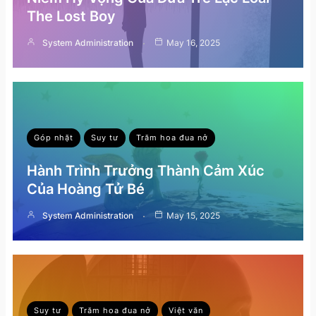
The Lost Boy
System Administration
May 16, 2025
Góp nhặt
Suy tư
Trăm hoa đua nở
Hành Trình Trưởng Thành Cảm Xúc
Của Hoàng Tử Bé
System Administration
May 15, 2025
Suy tư
Trăm hoa đua nở
Việt văn