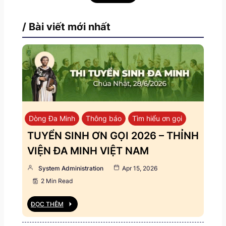
/ Bài viết mới nhất
Dòng Đa Minh
Thông báo
Tìm hiểu ơn gọi
TUYỂN SINH ƠN GỌI 2026 – THỈNH
VIỆN ĐA MINH VIỆT NAM
System Administration
Apr 15, 2026
2 Min Read
ĐỌC THÊM