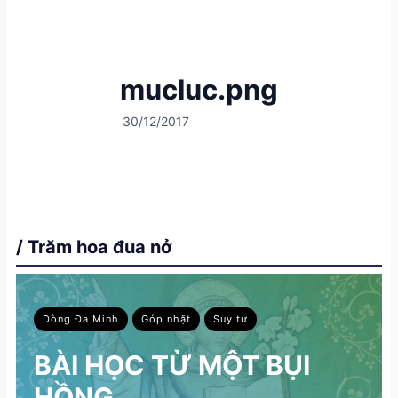
mucluc.png
30/12/2017
/ Trăm hoa đua nở
Dòng Đa Minh
Góp nhặt
Suy tư
BÀI HỌC TỪ MỘT BỤI
HỒNG