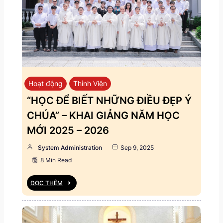
Hoạt động
Thỉnh Viện
“HỌC ĐỂ BIẾT NHỮNG ĐIỀU ĐẸP Ý
CHÚA” – KHAI GIẢNG NĂM HỌC
MỚI 2025 – 2026
System Administration
Sep 9, 2025
8 Min Read
ĐỌC THÊM