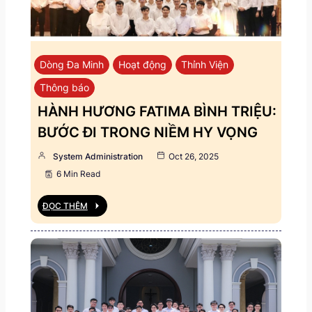
Dòng Đa Minh
Hoạt động
Thỉnh Viện
Thông báo
HÀNH HƯƠNG FATIMA BÌNH TRIỆU:
BƯỚC ĐI TRONG NIỀM HY VỌNG
System Administration
Oct 26, 2025
6 Min Read
ĐỌC THÊM