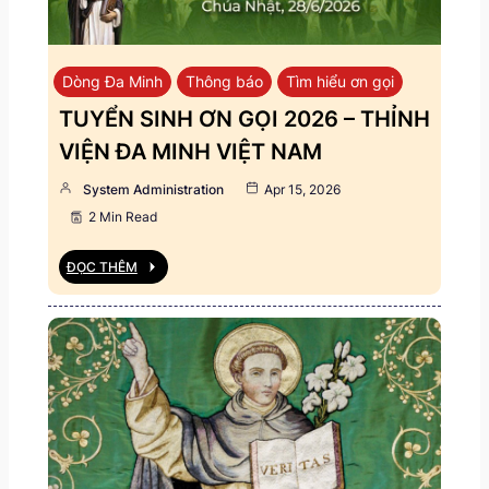
Dòng Đa Minh
Thông báo
Tìm hiểu ơn gọi
TUYỂN SINH ƠN GỌI 2026 – THỈNH
VIỆN ĐA MINH VIỆT NAM
System Administration
Apr 15, 2026
2 Min Read
ĐỌC THÊM