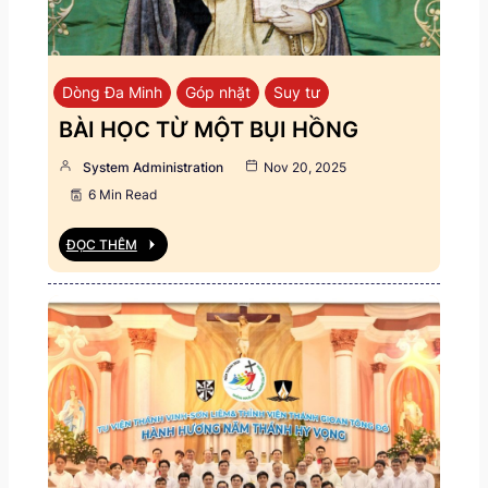
Dòng Đa Minh
Góp nhặt
Suy tư
BÀI HỌC TỪ MỘT BỤI HỒNG
System Administration
Nov 20, 2025
6 Min Read
ĐỌC THÊM