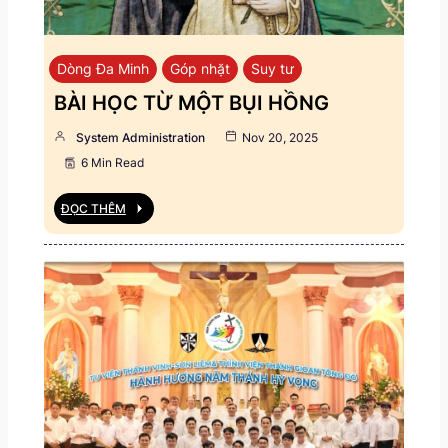
Dòng Đa Minh
Góp nhặt
Suy tư
BÀI HỌC TỪ MỘT BỤI HỒNG
System Administration
Nov 20, 2025
6 Min Read
ĐỌC THÊM