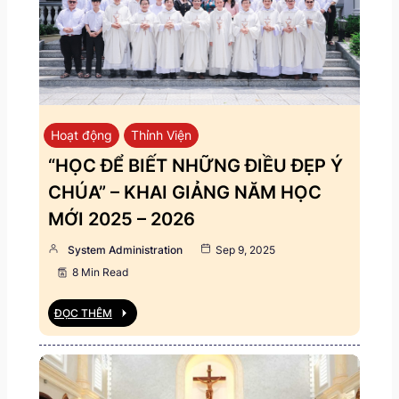
Hoạt động
Thỉnh Viện
“HỌC ĐỂ BIẾT NHỮNG ĐIỀU ĐẸP Ý
CHÚA” – KHAI GIẢNG NĂM HỌC
MỚI 2025 – 2026
System Administration
Sep 9, 2025
8 Min Read
ĐỌC THÊM