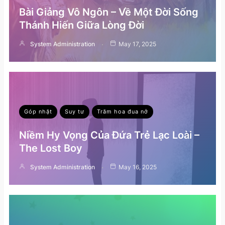
Bài Giảng Vô Ngôn – Về Một Đời Sống
Thánh Hiến Giữa Lòng Đời
System Administration
May 17, 2025
Góp nhặt
Suy tư
Trăm hoa đua nở
Niềm Hy Vọng Của Đứa Trẻ Lạc Loài –
The Lost Boy
System Administration
May 16, 2025