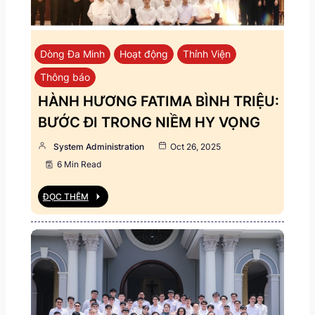
Dòng Đa Minh
Hoạt động
Thỉnh Viện
Thông báo
HÀNH HƯƠNG FATIMA BÌNH TRIỆU:
BƯỚC ĐI TRONG NIỀM HY VỌNG
System Administration
Oct 26, 2025
6 Min Read
ĐỌC THÊM