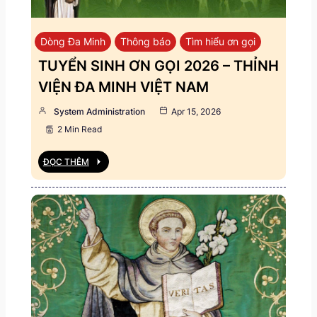
Dòng Đa Minh
Thông báo
Tìm hiểu ơn gọi
TUYỂN SINH ƠN GỌI 2026 – THỈNH
VIỆN ĐA MINH VIỆT NAM
System Administration
Apr 15, 2026
2 Min Read
ĐỌC THÊM