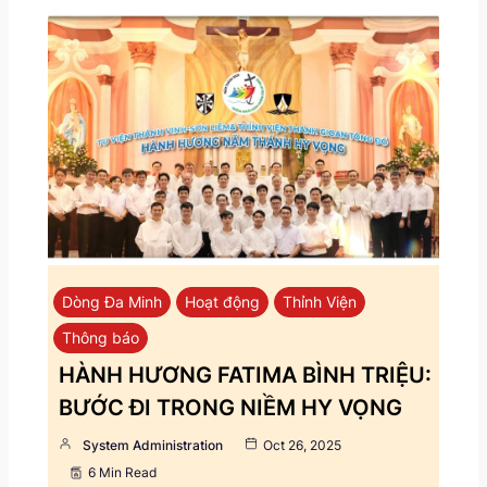
Dòng Đa Minh
Hoạt động
Thỉnh Viện
Thông báo
HÀNH HƯƠNG FATIMA BÌNH TRIỆU:
BƯỚC ĐI TRONG NIỀM HY VỌNG
System Administration
Oct 26, 2025
6 Min Read