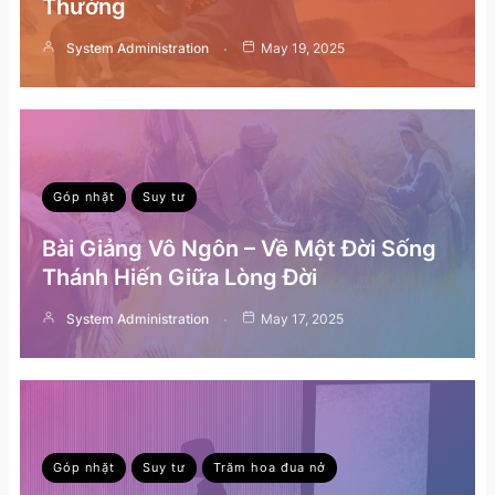
Thường
System Administration
May 19, 2025
Góp nhặt
Suy tư
Bài Giảng Vô Ngôn – Về Một Đời Sống
Thánh Hiến Giữa Lòng Đời
System Administration
May 17, 2025
Góp nhặt
Suy tư
Trăm hoa đua nở