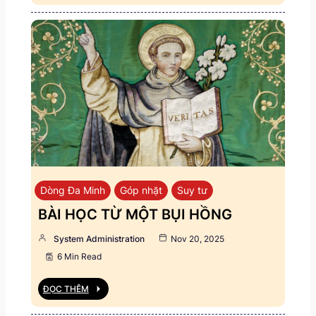
Dòng Đa Minh
Góp nhặt
Suy tư
BÀI HỌC TỪ MỘT BỤI HỒNG
System Administration
Nov 20, 2025
6 Min Read
ĐỌC THÊM