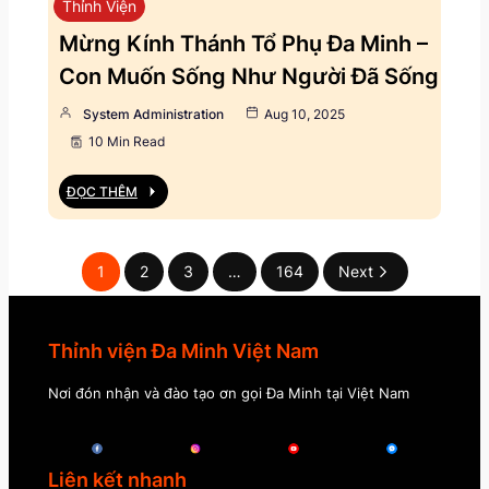
Thỉnh Viện
Mừng Kính Thánh Tổ Phụ Đa Minh –
Con Muốn Sống Như Người Đã Sống
System Administration
Aug 10, 2025
10 Min Read
ĐỌC THÊM
1
2
3
…
164
Next
Thỉnh viện Đa Minh Việt Nam
Nơi đón nhận và đào tạo ơn gọi Đa Minh tại Việt Nam
Liên kết nhanh