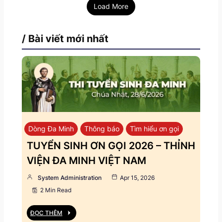
Load More
/ Bài viết mới nhất
Dòng Đa Minh
Thông báo
Tìm hiểu ơn gọi
TUYỂN SINH ƠN GỌI 2026 – THỈNH
VIỆN ĐA MINH VIỆT NAM
System Administration
Apr 15, 2026
2 Min Read
ĐỌC THÊM