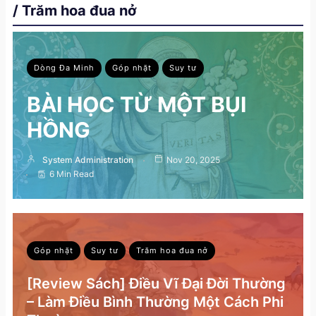
/ Trăm hoa đua nở
Dòng Đa Minh
Góp nhặt
Suy tư
BÀI HỌC TỪ MỘT BỤI
HỒNG
System Administration
Nov 20, 2025
6 Min Read
Góp nhặt
Suy tư
Trăm hoa đua nở
[Review Sách] Điều Vĩ Đại Đời Thường
– Làm Điều Bình Thường Một Cách Phi