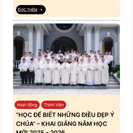
ĐỌC THÊM
Hoạt động
Thỉnh Viện
“HỌC ĐỂ BIẾT NHỮNG ĐIỀU ĐẸP Ý
CHÚA” – KHAI GIẢNG NĂM HỌC
MỚI 2025 – 2026