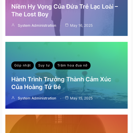
Niềm Hy Vọng Của Đứa Trẻ Lạc Loài –
The Lost Boy
System Administration
May 16, 2025
Góp nhặt
Suy tư
Trăm hoa đua nở
Hành Trình Trưởng Thành Cảm Xúc
Của Hoàng Tử Bé
System Administration
May 15, 2025