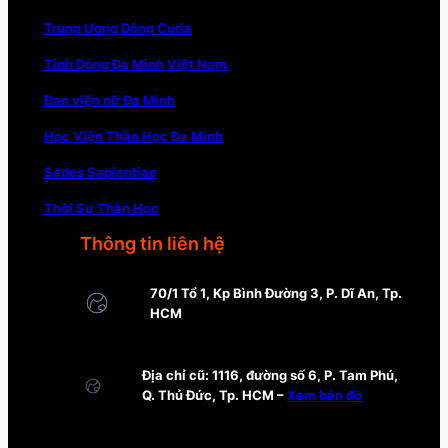
Trung Ương Dòng Curia
Tỉnh Dòng Đa Minh Việt Nam
Đan viện nữ Đa Minh
Học Viện Thần Học Đa Minh
Sedes Sapientiae
Thời Sự Thần Học
Thông tin liên hệ
70/1 Tổ 1, Kp Bình Đường 3, P. Dĩ An, Tp.
HCM
Địa chỉ cũ: 1116, đường số 6, P. Tam Phú,
Q. Thủ Đức, Tp. HCM –
Xem bản đồ