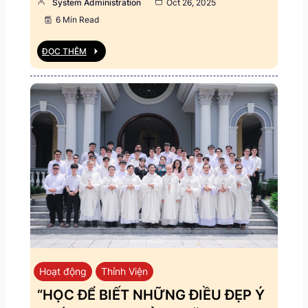
System Administration
Oct 26, 2025
6 Min Read
ĐỌC THÊM
Hoạt động
Thỉnh Viện
“HỌC ĐỂ BIẾT NHỮNG ĐIỀU ĐẸP Ý