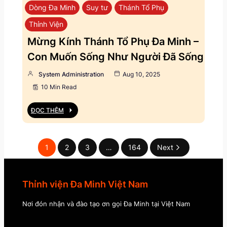
Dòng Đa Minh
Suy tư
Thánh Tổ Phụ
Thỉnh Viện
Mừng Kính Thánh Tổ Phụ Đa Minh –
Con Muốn Sống Như Người Đã Sống
System Administration
Aug 10, 2025
10 Min Read
ĐỌC THÊM
1
2
3
…
164
Next
Thỉnh viện Đa Minh Việt Nam
Nơi đón nhận và đào tạo ơn gọi Đa Minh tại Việt Nam