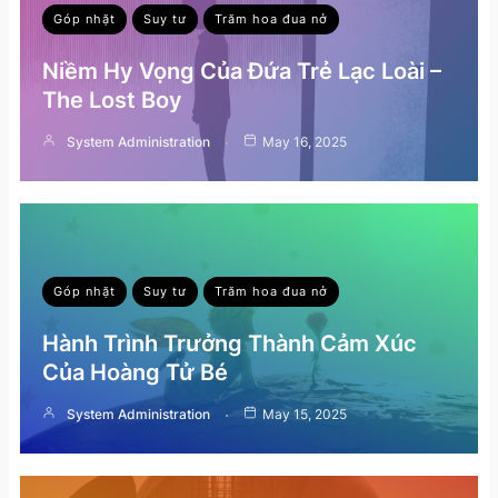
Góp nhặt
Suy tư
Trăm hoa đua nở
Niềm Hy Vọng Của Đứa Trẻ Lạc Loài –
The Lost Boy
System Administration
May 16, 2025
Góp nhặt
Suy tư
Trăm hoa đua nở
Hành Trình Trưởng Thành Cảm Xúc
Của Hoàng Tử Bé
System Administration
May 15, 2025