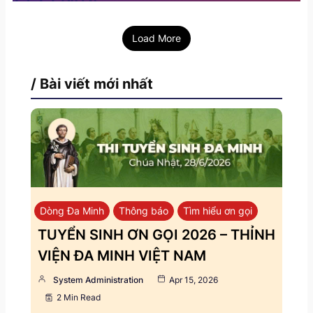
Load More
/ Bài viết mới nhất
Dòng Đa Minh
Thông báo
Tìm hiểu ơn gọi
TUYỂN SINH ƠN GỌI 2026 – THỈNH
VIỆN ĐA MINH VIỆT NAM
System Administration
Apr 15, 2026
2 Min Read