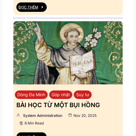
ĐỌC THÊM
Dòng Đa Minh
Góp nhặt
Suy tư
BÀI HỌC TỪ MỘT BỤI HỒNG
System Administration
Nov 20, 2025
6 Min Read