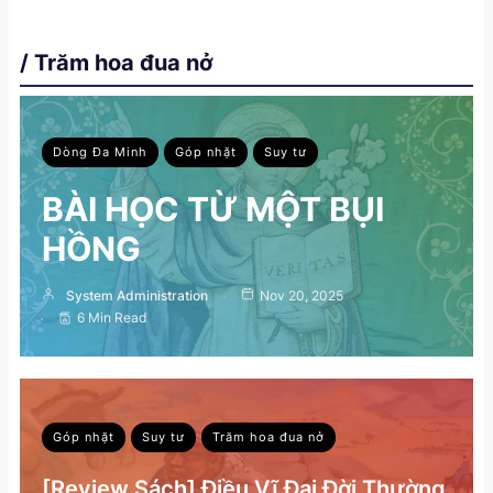
/ Trăm hoa đua nở
Dòng Đa Minh
Góp nhặt
Suy tư
BÀI HỌC TỪ MỘT BỤI
HỒNG
System Administration
Nov 20, 2025
6 Min Read
Góp nhặt
Suy tư
Trăm hoa đua nở
[Review Sách] Điều Vĩ Đại Đời Thường