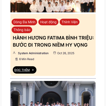
Dòng Đa Minh
Hoạt động
Thỉnh Viện
Thông báo
HÀNH HƯƠNG FATIMA BÌNH TRIỆU:
BƯỚC ĐI TRONG NIỀM HY VỌNG
System Administration
Oct 26, 2025
6 Min Read
ĐỌC THÊM