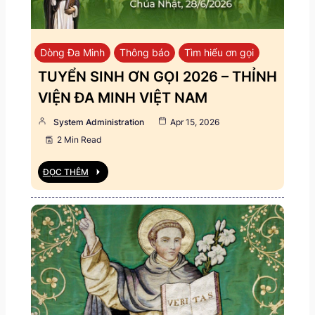
Dòng Đa Minh
Thông báo
Tìm hiểu ơn gọi
TUYỂN SINH ƠN GỌI 2026 – THỈNH
VIỆN ĐA MINH VIỆT NAM
System Administration
Apr 15, 2026
2 Min Read
ĐỌC THÊM