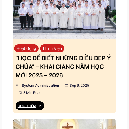
Hoạt động
Thỉnh Viện
“HỌC ĐỂ BIẾT NHỮNG ĐIỀU ĐẸP Ý
CHÚA” – KHAI GIẢNG NĂM HỌC
MỚI 2025 – 2026
System Administration
Sep 9, 2025
8 Min Read
ĐỌC THÊM