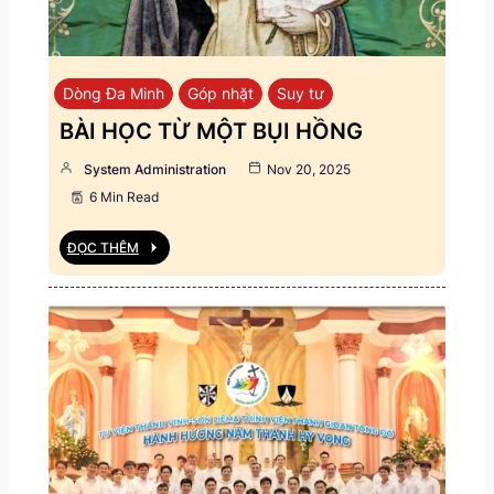
Dòng Đa Minh
Góp nhặt
Suy tư
BÀI HỌC TỪ MỘT BỤI HỒNG
System Administration
Nov 20, 2025
6 Min Read
ĐỌC THÊM