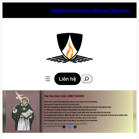
Skip
FAQ
Đăng ký sinh hoạt
Đăng ký thi tuyển
to
content
Tìm
Liên hệ
kiếm