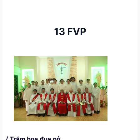
13 FVP
/ Trăm hoa đua nở