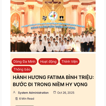
Dòng Đa Minh
Hoạt động
Thỉnh Viện
Thông báo
HÀNH HƯƠNG FATIMA BÌNH TRIỆU:
BƯỚC ĐI TRONG NIỀM HY VỌNG
System Administration
Oct 26, 2025
6 Min Read