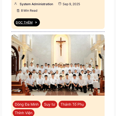
System Administration
Sep 9, 2025
8 Min Read
ĐỌC THÊM
Dòng Đa Minh
Suy tư
Thánh Tổ Phụ
Thỉnh Viện