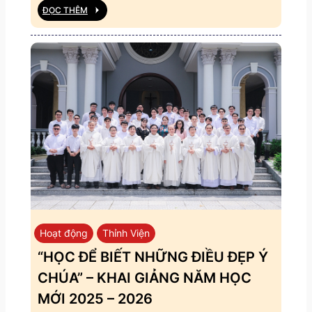
ĐỌC THÊM
Hoạt động
Thỉnh Viện
“HỌC ĐỂ BIẾT NHỮNG ĐIỀU ĐẸP Ý
CHÚA” – KHAI GIẢNG NĂM HỌC
MỚI 2025 – 2026