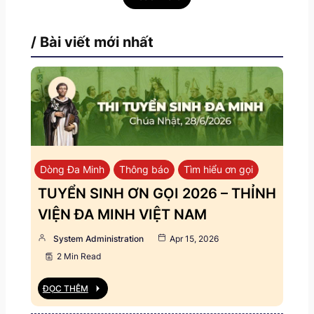
/ Bài viết mới nhất
Dòng Đa Minh
Thông báo
Tìm hiểu ơn gọi
TUYỂN SINH ƠN GỌI 2026 – THỈNH
VIỆN ĐA MINH VIỆT NAM
System Administration
Apr 15, 2026
2 Min Read
ĐỌC THÊM