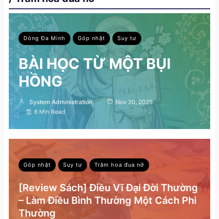
Dòng Đa Minh
Góp nhặt
Suy tư
BÀI HỌC TỪ MỘT BỤI
HỒNG
System Administration
Nov 20, 2025
6 Min Read
Góp nhặt
Suy tư
Trăm hoa đua nở
[Review Sách] Điều Vĩ Đại Đời Thường
– Làm Điều Bình Thường Một Cách Phi
Thường