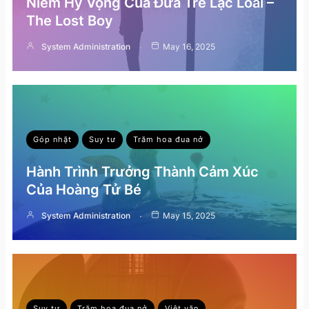
Niềm Hy Vọng Của Đứa Trẻ Lạc Loài –
The Lost Boy
System Administration
May 16, 2025
Góp nhặt
Suy tư
Trăm hoa đua nở
Hành Trình Trưởng Thành Cảm Xúc
Của Hoàng Tử Bé
System Administration
May 15, 2025
Suy tư
Trăm hoa đua nở
Việt văn