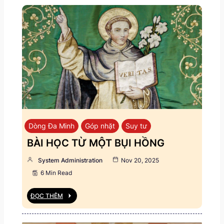
Dòng Đa Minh
Góp nhặt
Suy tư
BÀI HỌC TỪ MỘT BỤI HỒNG
System Administration
Nov 20, 2025
6 Min Read
ĐỌC THÊM