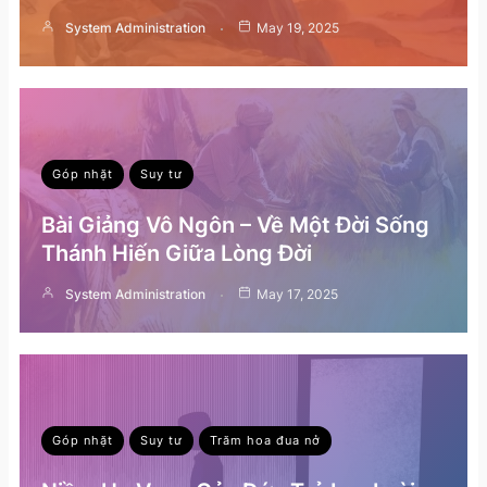
System Administration
May 19, 2025
Góp nhặt
Suy tư
Bài Giảng Vô Ngôn – Về Một Đời Sống
Thánh Hiến Giữa Lòng Đời
System Administration
May 17, 2025
Góp nhặt
Suy tư
Trăm hoa đua nở