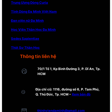
Trung Ương Dòng Curia
Tỉnh Dòng Đa Minh Việt Nam
Đan viện nữ Đa Minh
Học Viện Thần Học Đa Minh
Sedes Sapientiae
Thời Sự Thần Học
Thông tin liên hệ
70/1 Tổ 1, Kp Bình Đường 3, P. Dĩ An, Tp.
HCM
Địa chỉ cũ: 1116, đường số 6, P. Tam Phú,
Q. Thủ Đức, Tp. HCM –
Xem bản đồ
thinhviendaminh@gmail.com