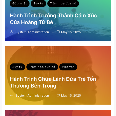
Góp nhặt
Suy tư
Trăm hoa đua nở
Hành Trình Trưởng Thành Cảm Xúc
Của Hoàng Tử Bé
System Administration
May 15, 2025
Suy tư
Trăm hoa đua nở
Việt văn
Hành Trình Chữa Lành Đứa Trẻ Tổn
Thương Bên Trong
System Administration
May 15, 2025