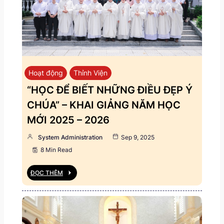
Hoạt động
Thỉnh Viện
“HỌC ĐỂ BIẾT NHỮNG ĐIỀU ĐẸP Ý
CHÚA” – KHAI GIẢNG NĂM HỌC
MỚI 2025 – 2026
System Administration
Sep 9, 2025
8 Min Read
ĐỌC THÊM