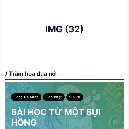
IMG (32)
/ Trăm hoa đua nở
Dòng Đa Minh
Góp nhặt
Suy tư
BÀI HỌC TỪ MỘT BỤI
HỒNG