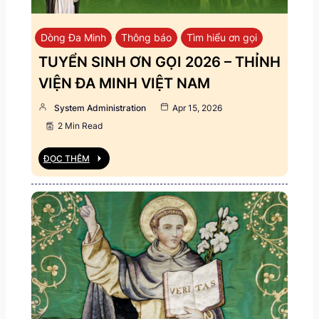
Dòng Đa Minh
Thông báo
Tìm hiểu ơn gọi
TUYỂN SINH ƠN GỌI 2026 – THỈNH
VIỆN ĐA MINH VIỆT NAM
System Administration
Apr 15, 2026
2 Min Read
ĐỌC THÊM