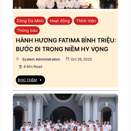
Dòng Đa Minh
Hoạt động
Thỉnh Viện
Thông báo
HÀNH HƯƠNG FATIMA BÌNH TRIỆU:
BƯỚC ĐI TRONG NIỀM HY VỌNG
System Administration
Oct 26, 2025
6 Min Read
ĐỌC THÊM