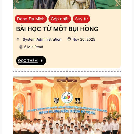
Dòng Đa Minh
Góp nhặt
Suy tư
BÀI HỌC TỪ MỘT BỤI HỒNG
System Administration
Nov 20, 2025
6 Min Read
ĐỌC THÊM