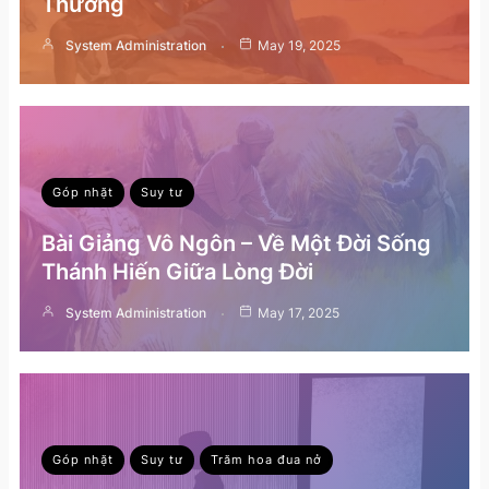
Thường
System Administration
May 19, 2025
Góp nhặt
Suy tư
Bài Giảng Vô Ngôn – Về Một Đời Sống
Thánh Hiến Giữa Lòng Đời
System Administration
May 17, 2025
Góp nhặt
Suy tư
Trăm hoa đua nở