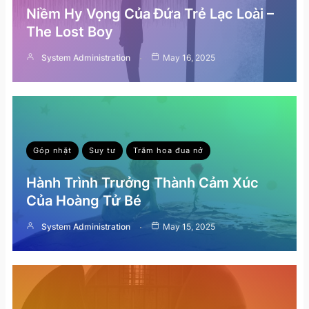
Niềm Hy Vọng Của Đứa Trẻ Lạc Loài –
The Lost Boy
System Administration
May 16, 2025
Góp nhặt
Suy tư
Trăm hoa đua nở
Hành Trình Trưởng Thành Cảm Xúc
Của Hoàng Tử Bé
System Administration
May 15, 2025