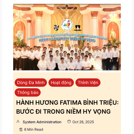
Dòng Đa Minh
Hoạt động
Thỉnh Viện
Thông báo
HÀNH HƯƠNG FATIMA BÌNH TRIỆU:
BƯỚC ĐI TRONG NIỀM HY VỌNG
System Administration
Oct 26, 2025
6 Min Read