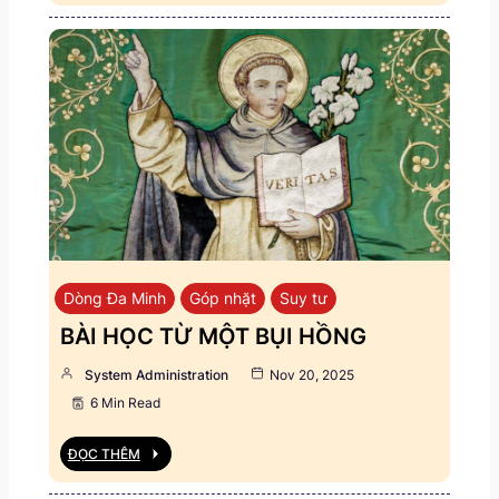
Dòng Đa Minh
Góp nhặt
Suy tư
BÀI HỌC TỪ MỘT BỤI HỒNG
System Administration
Nov 20, 2025
6 Min Read
ĐỌC THÊM