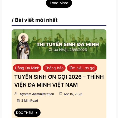
Load More
/ Bài viết mới nhất
Dòng Đa Minh
Thông báo
Tìm hiểu ơn gọi
TUYỂN SINH ƠN GỌI 2026 – THỈNH
VIỆN ĐA MINH VIỆT NAM
System Administration
Apr 15, 2026
2 Min Read
ĐỌC THÊM