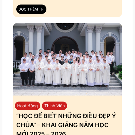
ĐỌC THÊM
Hoạt động
Thỉnh Viện
“HỌC ĐỂ BIẾT NHỮNG ĐIỀU ĐẸP Ý
CHÚA” – KHAI GIẢNG NĂM HỌC
MỚI 2025 – 2026