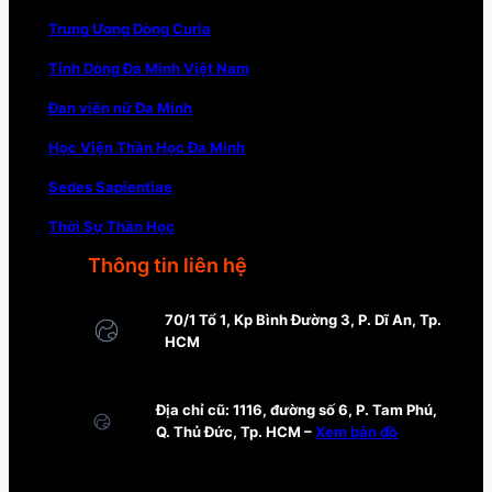
Trung Ương Dòng Curia
Tỉnh Dòng Đa Minh Việt Nam
Đan viện nữ Đa Minh
Học Viện Thần Học Đa Minh
Sedes Sapientiae
Thời Sự Thần Học
Thông tin liên hệ
70/1 Tổ 1, Kp Bình Đường 3, P. Dĩ An, Tp.
HCM
Địa chỉ cũ: 1116, đường số 6, P. Tam Phú,
Q. Thủ Đức, Tp. HCM –
Xem bản đồ