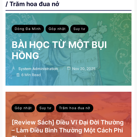
/ Trăm hoa đua nở
Dòng Đa Minh
Góp nhặt
Suy tư
BÀI HỌC TỪ MỘT BỤI
HỒNG
System Administration
Nov 20, 2025
6 Min Read
Góp nhặt
Suy tư
Trăm hoa đua nở
[Review Sách] Điều Vĩ Đại Đời Thường
– Làm Điều Bình Thường Một Cách Phi