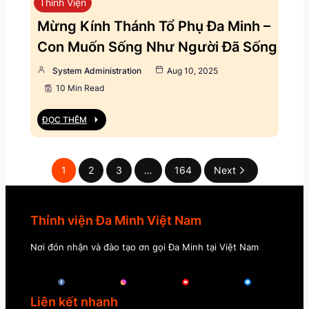
Thỉnh Viện
Mừng Kính Thánh Tổ Phụ Đa Minh –
Con Muốn Sống Như Người Đã Sống
System Administration
Aug 10, 2025
10 Min Read
ĐỌC THÊM
1
2
3
…
164
Next
Thỉnh viện Đa Minh Việt Nam
Nơi đón nhận và đào tạo ơn gọi Đa Minh tại Việt Nam
Liên kết nhanh