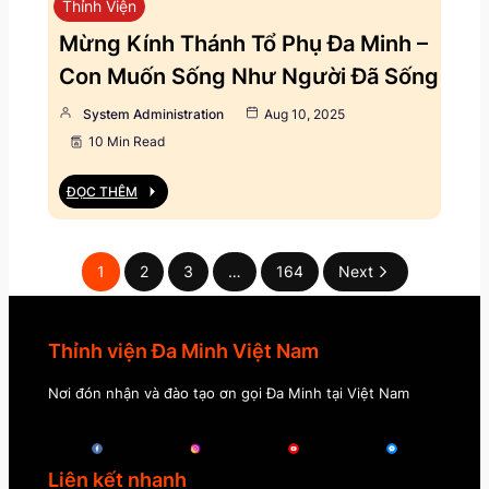
Thỉnh Viện
Mừng Kính Thánh Tổ Phụ Đa Minh –
Con Muốn Sống Như Người Đã Sống
System Administration
Aug 10, 2025
10 Min Read
ĐỌC THÊM
1
2
3
…
164
Next
Thỉnh viện Đa Minh Việt Nam
Nơi đón nhận và đào tạo ơn gọi Đa Minh tại Việt Nam
Liên kết nhanh