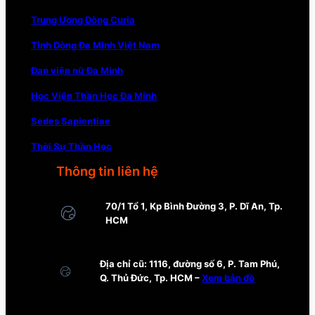
Trung Ương Dòng Curia
Tỉnh Dòng Đa Minh Việt Nam
Đan viện nữ Đa Minh
Học Viện Thần Học Đa Minh
Sedes Sapientiae
Thời Sự Thần Học
Thông tin liên hệ
70/1 Tổ 1, Kp Bình Đường 3, P. Dĩ An, Tp.
HCM
Địa chỉ cũ: 1116, đường số 6, P. Tam Phú,
Q. Thủ Đức, Tp. HCM –
Xem bản đồ