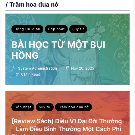
/ Trăm hoa đua nở
Dòng Đa Minh
Góp nhặt
Suy tư
BÀI HỌC TỪ MỘT BỤI
HỒNG
System Administration
Nov 20, 2025
6 Min Read
Góp nhặt
Suy tư
Trăm hoa đua nở
[Review Sách] Điều Vĩ Đại Đời Thường
– Làm Điều Bình Thường Một Cách Phi