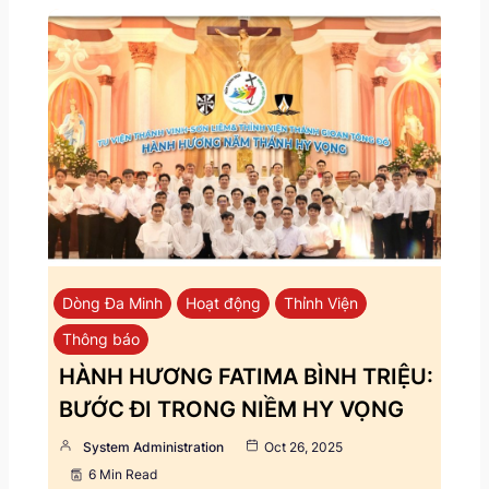
Dòng Đa Minh
Hoạt động
Thỉnh Viện
Thông báo
HÀNH HƯƠNG FATIMA BÌNH TRIỆU:
BƯỚC ĐI TRONG NIỀM HY VỌNG
System Administration
Oct 26, 2025
6 Min Read