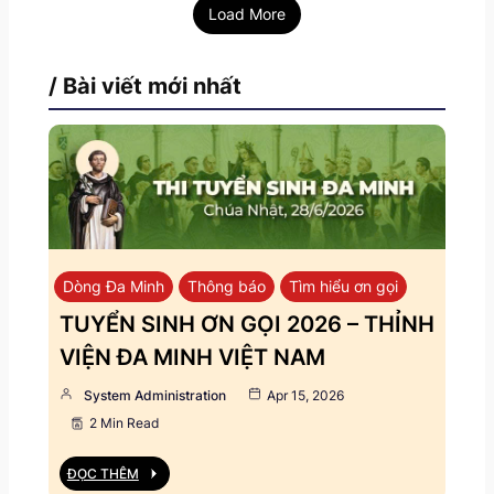
Load More
/ Bài viết mới nhất
Dòng Đa Minh
Thông báo
Tìm hiểu ơn gọi
TUYỂN SINH ƠN GỌI 2026 – THỈNH
VIỆN ĐA MINH VIỆT NAM
System Administration
Apr 15, 2026
2 Min Read
ĐỌC THÊM