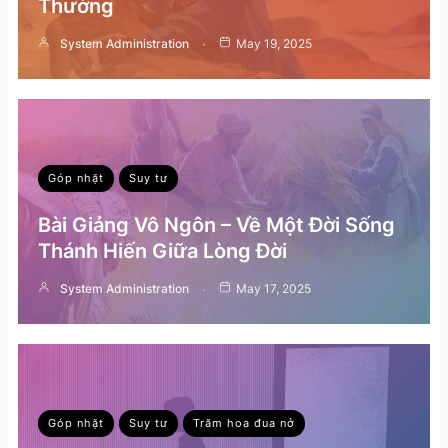
Thường
System Administration
May 19, 2025
Góp nhặt
Suy tư
Bài Giảng Vô Ngôn – Về Một Đời Sống
Thánh Hiến Giữa Lòng Đời
System Administration
May 17, 2025
Góp nhặt
Suy tư
Trăm hoa đua nở