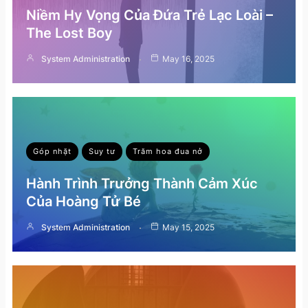
Niềm Hy Vọng Của Đứa Trẻ Lạc Loài –
The Lost Boy
System Administration
May 16, 2025
Góp nhặt
Suy tư
Trăm hoa đua nở
Hành Trình Trưởng Thành Cảm Xúc
Của Hoàng Tử Bé
System Administration
May 15, 2025