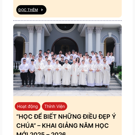
ĐỌC THÊM
Hoạt động
Thỉnh Viện
“HỌC ĐỂ BIẾT NHỮNG ĐIỀU ĐẸP Ý
CHÚA” – KHAI GIẢNG NĂM HỌC
MỚI 2025 – 2026