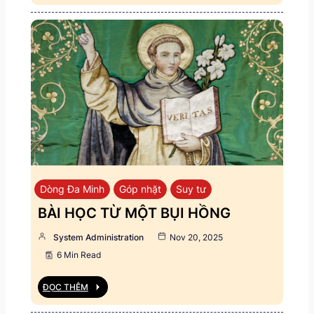
Dòng Đa Minh
Góp nhặt
Suy tư
BÀI HỌC TỪ MỘT BỤI HỒNG
System Administration
Nov 20, 2025
6 Min Read
ĐỌC THÊM