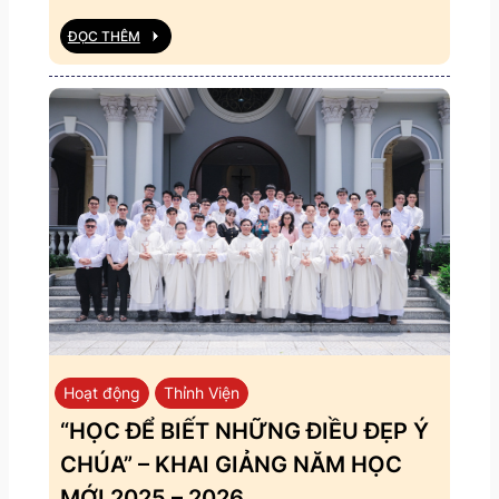
ĐỌC THÊM
Hoạt động
Thỉnh Viện
“HỌC ĐỂ BIẾT NHỮNG ĐIỀU ĐẸP Ý
CHÚA” – KHAI GIẢNG NĂM HỌC
MỚI 2025 – 2026