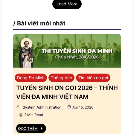
Load More
/ Bài viết mới nhất
Dòng Đa Minh
Thông báo
Tìm hiểu ơn gọi
TUYỂN SINH ƠN GỌI 2026 – THỈNH
VIỆN ĐA MINH VIỆT NAM
System Administration
Apr 15, 2026
2 Min Read
ĐỌC THÊM