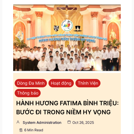
Dòng Đa Minh
Hoạt động
Thỉnh Viện
Thông báo
HÀNH HƯƠNG FATIMA BÌNH TRIỆU:
BƯỚC ĐI TRONG NIỀM HY VỌNG
System Administration
Oct 26, 2025
6 Min Read