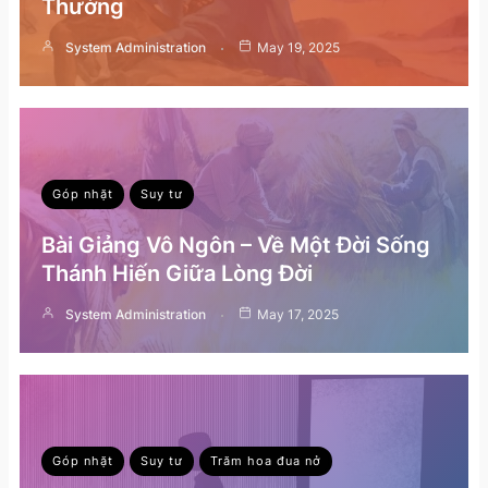
Thường
System Administration
May 19, 2025
Góp nhặt
Suy tư
Bài Giảng Vô Ngôn – Về Một Đời Sống
Thánh Hiến Giữa Lòng Đời
System Administration
May 17, 2025
Góp nhặt
Suy tư
Trăm hoa đua nở