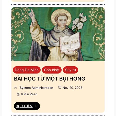
Dòng Đa Minh
Góp nhặt
Suy tư
BÀI HỌC TỪ MỘT BỤI HỒNG
System Administration
Nov 20, 2025
6 Min Read
ĐỌC THÊM