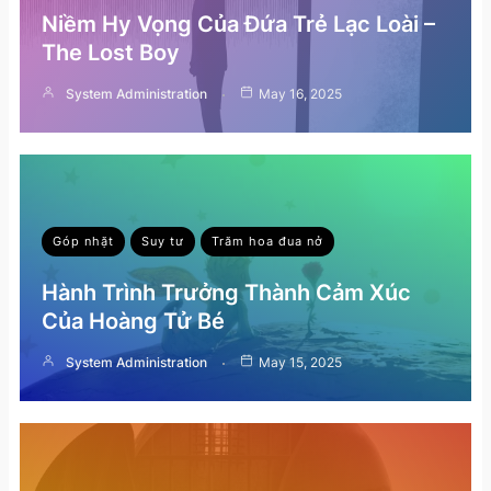
Niềm Hy Vọng Của Đứa Trẻ Lạc Loài –
The Lost Boy
System Administration
May 16, 2025
Góp nhặt
Suy tư
Trăm hoa đua nở
Hành Trình Trưởng Thành Cảm Xúc
Của Hoàng Tử Bé
System Administration
May 15, 2025