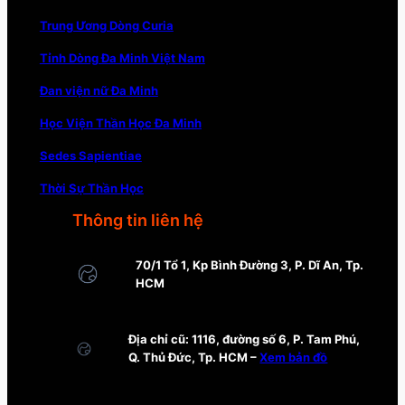
Trung Ương Dòng Curia
Tỉnh Dòng Đa Minh Việt Nam
Đan viện nữ Đa Minh
Học Viện Thần Học Đa Minh
Sedes Sapientiae
Thời Sự Thần Học
Thông tin liên hệ
70/1 Tổ 1, Kp Bình Đường 3, P. Dĩ An, Tp.
HCM
Địa chỉ cũ: 1116, đường số 6, P. Tam Phú,
Q. Thủ Đức, Tp. HCM –
Xem bản đồ