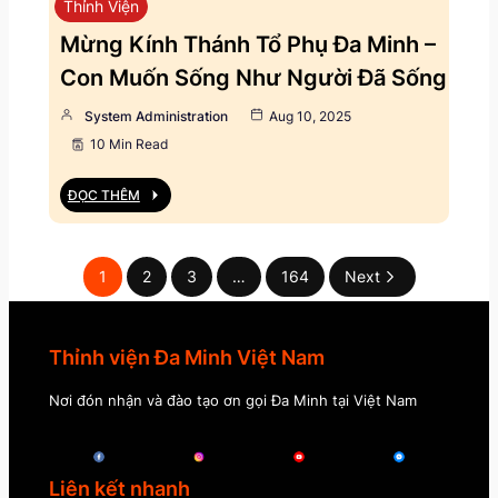
Thỉnh Viện
Mừng Kính Thánh Tổ Phụ Đa Minh –
Con Muốn Sống Như Người Đã Sống
System Administration
Aug 10, 2025
10 Min Read
ĐỌC THÊM
1
2
3
…
164
Next
Thỉnh viện Đa Minh Việt Nam
Nơi đón nhận và đào tạo ơn gọi Đa Minh tại Việt Nam
Liên kết nhanh