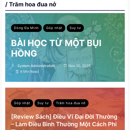
/ Trăm hoa đua nở
Dòng Đa Minh
Góp nhặt
Suy tư
BÀI HỌC TỪ MỘT BỤI
HỒNG
System Administration
Nov 20, 2025
6 Min Read
Góp nhặt
Suy tư
Trăm hoa đua nở
[Review Sách] Điều Vĩ Đại Đời Thường
– Làm Điều Bình Thường Một Cách Phi