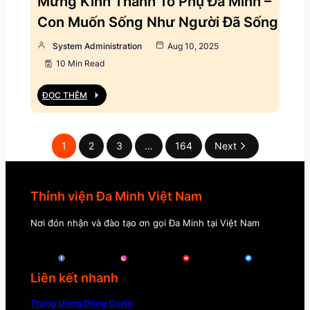
Mừng Kính Thánh Tổ Phụ Đa Minh –
Con Muốn Sống Như Người Đã Sống
System Administration
Aug 10, 2025
10 Min Read
ĐỌC THÊM
1
2
3
…
164
Next
Thỉnh viện Đa Minh Việt Nam
Nơi đón nhận và đào tạo ơn gọi Đa Minh tại Việt Nam
Liên kết nhanh
Trung Ương Dòng Curia