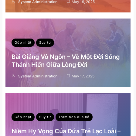
System Administration
May 19, 2025
Góp nhặt
Suy tư
Bài Giảng Vô Ngôn – Về Một Đời Sống
Thánh Hiến Giữa Lòng Đời
System Administration
May 17, 2025
Góp nhặt
Suy tư
Trăm hoa đua nở
Niềm Hy Vọng Của Đứa Trẻ Lạc Loài –