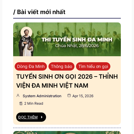
/ Bài viết mới nhất
Dòng Đa Minh
Thông báo
Tìm hiểu ơn gọi
TUYỂN SINH ƠN GỌI 2026 – THỈNH
VIỆN ĐA MINH VIỆT NAM
System Administration
Apr 15, 2026
2 Min Read
ĐỌC THÊM