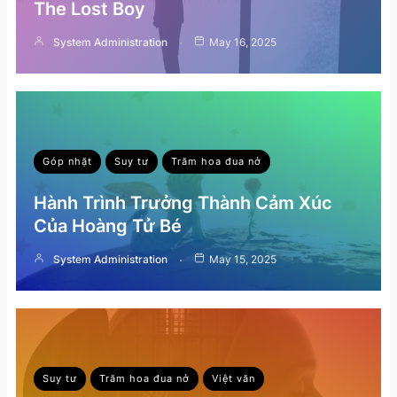
The Lost Boy
System Administration
May 16, 2025
Góp nhặt
Suy tư
Trăm hoa đua nở
Hành Trình Trưởng Thành Cảm Xúc
Của Hoàng Tử Bé
System Administration
May 15, 2025
Suy tư
Trăm hoa đua nở
Việt văn