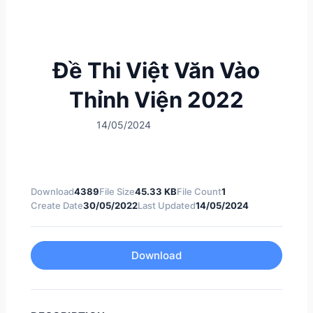
Đề Thi Việt Văn Vào
Thỉnh Viện 2022
14/05/2024
Download
4389
File Size
45.33 KB
File Count
1
Create Date
30/05/2022
Last Updated
14/05/2024
Download