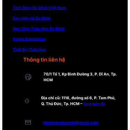
Tỉnh Dòng Đa Minh Việt Nam
Đan viện nữ Đa Minh
Học Viện Thần Học Đa Minh
Sedes Sapientiae
Thời Sự Thần Học
Thông tin liên hệ
70/1 Tổ 1, Kp Bình Đường 3, P. Dĩ An, Tp.
HCM
Địa chỉ cũ: 1116, đường số 6, P. Tam Phú,
Q. Thủ Đức, Tp. HCM –
Xem bản đồ
thinhviendaminh@gmail.com