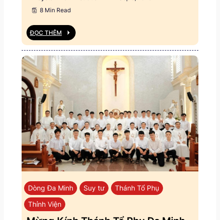
8 Min Read
ĐỌC THÊM
Dòng Đa Minh
Suy tư
Thánh Tổ Phụ
Thỉnh Viện