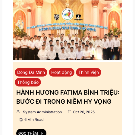
Dòng Đa Minh
Hoạt động
Thỉnh Viện
Thông báo
HÀNH HƯƠNG FATIMA BÌNH TRIỆU:
BƯỚC ĐI TRONG NIỀM HY VỌNG
System Administration
Oct 26, 2025
6 Min Read
ĐỌC THÊM