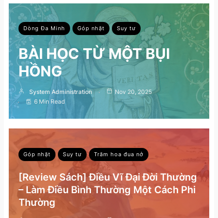
Dòng Đa Minh
Góp nhặt
Suy tư
BÀI HỌC TỪ MỘT BỤI
HỒNG
System Administration
Nov 20, 2025
6 Min Read
Góp nhặt
Suy tư
Trăm hoa đua nở
[Review Sách] Điều Vĩ Đại Đời Thường
– Làm Điều Bình Thường Một Cách Phi
Thường