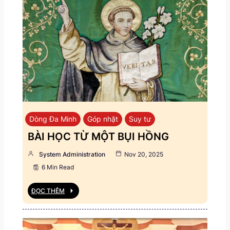
Dòng Đa Minh
Góp nhặt
Suy tư
BÀI HỌC TỪ MỘT BỤI HỒNG
System Administration
Nov 20, 2025
6 Min Read
ĐỌC THÊM