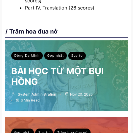
scores)
Part IV. Translation (26 scores)
/ Trăm hoa đua nở
Dòng Đa Minh
Góp nhặt
Suy tư
BÀI HỌC TỪ MỘT BỤI
HỒNG
System Administration
Nov 20, 2025
6 Min Read
Góp nhặt
Suy tư
Trăm hoa đua nở