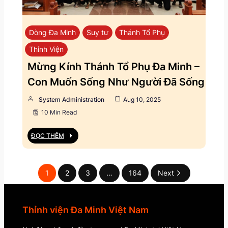
Dòng Đa Minh
Suy tư
Thánh Tổ Phụ
Thỉnh Viện
Mừng Kính Thánh Tổ Phụ Đa Minh –
Con Muốn Sống Như Người Đã Sống
System Administration
Aug 10, 2025
10 Min Read
ĐỌC THÊM
1
2
3
…
164
Next
Thỉnh viện Đa Minh Việt Nam