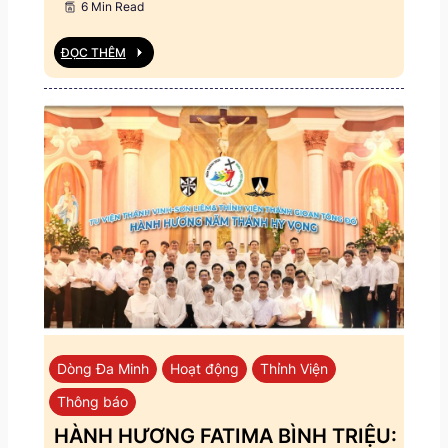
6 Min Read
ĐỌC THÊM
Dòng Đa Minh
Hoạt động
Thỉnh Viện
Thông báo
HÀNH HƯƠNG FATIMA BÌNH TRIỆU: