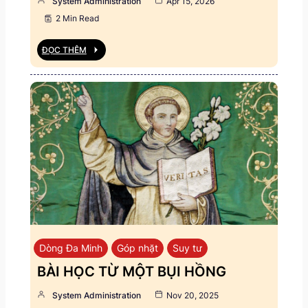
System Administration
Apr 15, 2026
2 Min Read
ĐỌC THÊM
Dòng Đa Minh
Góp nhặt
Suy tư
BÀI HỌC TỪ MỘT BỤI HỒNG
System Administration
Nov 20, 2025