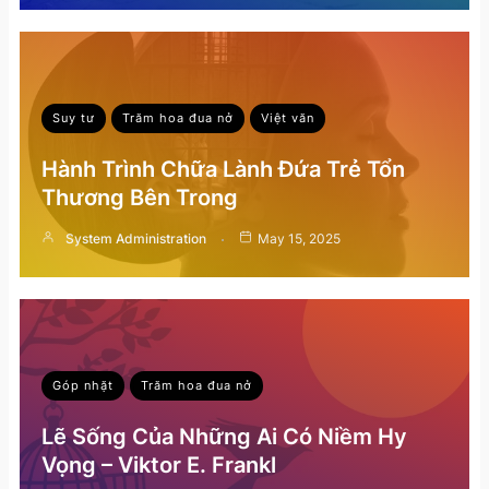
Suy tư
Trăm hoa đua nở
Việt văn
Hành Trình Chữa Lành Đứa Trẻ Tổn
Thương Bên Trong
System Administration
May 15, 2025
Góp nhặt
Trăm hoa đua nở
Lẽ Sống Của Những Ai Có Niềm Hy
Vọng – Viktor E. Frankl