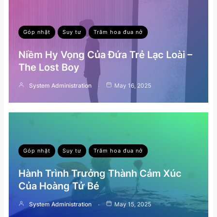
Góp nhặt
Suy tư
Trăm hoa đua nở
Niềm Hy Vọng Của Đứa Trẻ Lạc Loài –
The Lost Boy
System Administration
May 16, 2025
Góp nhặt
Suy tư
Trăm hoa đua nở
Hành Trình Trưởng Thành Cảm Xúc
Của Hoàng Tử Bé
System Administration
May 15, 2025