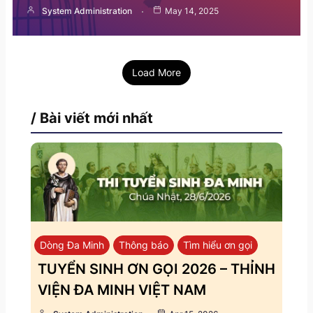
System Administration
May 14, 2025
Load More
/ Bài viết mới nhất
Dòng Đa Minh
Thông báo
Tìm hiểu ơn gọi
TUYỂN SINH ƠN GỌI 2026 – THỈNH
VIỆN ĐA MINH VIỆT NAM