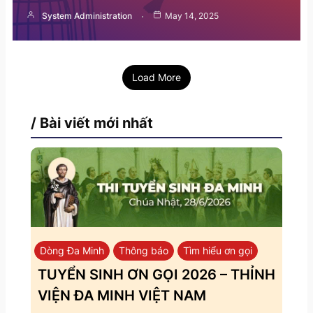
System Administration
May 14, 2025
Load More
/ Bài viết mới nhất
Dòng Đa Minh
Thông báo
Tìm hiểu ơn gọi
TUYỂN SINH ƠN GỌI 2026 – THỈNH
VIỆN ĐA MINH VIỆT NAM