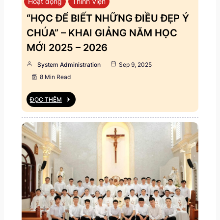
Hoạt động
Thỉnh Viện
“HỌC ĐỂ BIẾT NHỮNG ĐIỀU ĐẸP Ý
CHÚA” – KHAI GIẢNG NĂM HỌC
MỚI 2025 – 2026
System Administration
Sep 9, 2025
8 Min Read
ĐỌC THÊM