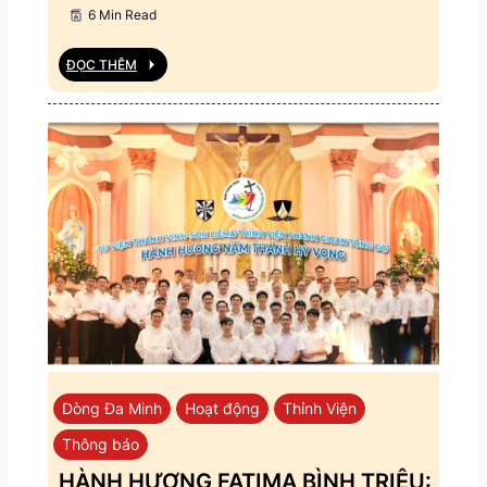
6 Min Read
ĐỌC THÊM
Dòng Đa Minh
Hoạt động
Thỉnh Viện
Thông báo
HÀNH HƯƠNG FATIMA BÌNH TRIỆU: