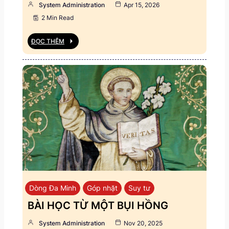
System Administration
Apr 15, 2026
2 Min Read
ĐỌC THÊM
Dòng Đa Minh
Góp nhặt
Suy tư
BÀI HỌC TỪ MỘT BỤI HỒNG
System Administration
Nov 20, 2025