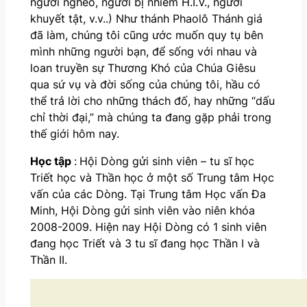
người nghèo, người bị nhiễm H.I.V., người
khuyết tật, v.v..) Như thánh Phaolô Thánh giá
đã làm, chúng tôi cũng ước muốn quy tụ bên
mình những người bạn, để sống với nhau và
loan truyền sự Thương Khó của Chúa Giêsu
qua sứ vụ và đời sống của chúng tôi, hầu có
thể trả lời cho những thách đố, hay những “dấu
chỉ thời đại,” mà chúng ta đang gặp phải trong
thế giới hôm nay.
Học tập
:
Hội Dòng gửi sinh viên – tu sĩ học
Triết học và Thần học ở một số Trung tâm Học
vấn của các Dòng. Tại Trung tâm Học vấn Đa
Minh, Hội Dòng gửi sinh viên vào niên khóa
2008-2009. Hiện nay Hội Dòng có 1 sinh viên
đang học Triết và 3 tu sĩ đang học Thần I và
Thần II.