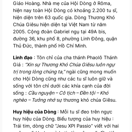
Giáo Hoàng. Nhà mẹ của Hội Dòng ở Rôma,
hiện nay toàn Hội Dòng có khoảng 2.200 tu sĩ,
hiện diện trên 63 quốc gia. Dòng Thương Khó
Chúa Giêsu hiện diện tại Việt Nam từ năm
2005. Cộng đoàn Gabriel ngụ tại 49A bis,
đường 36, khu phố 8, phường Linh Đông, quận
Thủ Đức, thành phố Hồ Chí Minh.
Linh đạo
: Tôn chỉ của cha thánh Phaolô Thánh
Giá :
“Xin sự Thương Khó Chúa Giêsu luôn ngự
trị trong lòng chúng ta,”
ngài cũng mong muốn
cho Hội Dòng cũng như các tu sĩ luôn giữ và
sống với tôn chỉ dưới các khía cạnh của đời
sống :
Cầu nguyện – Cô tịch – Đền tội – Khó
nghèo – Tưởng nhớ
sự thương khó chúa Giêsu.
Huy hiệu của Dòng
: Mỗi tu sĩ đeo trên ngực
huy hiệu của Dòng. Biểu tượng của huy hiệu :
Trái tim, dòng chữ “Jesu XPI Passio” viết với hai