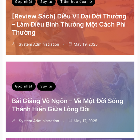
Góp nhặt
Suy tư
Trăm hoa đua nở
[Review Sách] Điều Vĩ Đại Đời Thường
– Làm Điều Bình Thường Một Cách Phi
Thường
System Administration
May 19, 2025
Góp nhặt
Suy tư
Bài Giảng Vô Ngôn – Về Một Đời Sống
Thánh Hiến Giữa Lòng Đời
System Administration
May 17, 2025