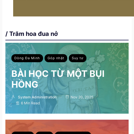
/ Trăm hoa đua nở
Dòng Đa Minh
Góp nhặt
Suy tư
BÀI HỌC TỪ MỘT BỤI
HỒNG
System Administration
Nov 20, 2025
6 Min Read