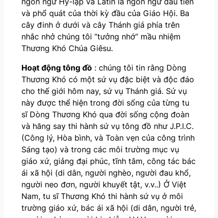
ngôn ngữ Hy-lạp và Latin là ngôn ngữ đầu tiên
và phổ quát của thời kỳ đầu của Giáo Hội. Ba
cây đinh ở dưới và cây Thánh giá phía trên
nhắc nhở chúng tôi “tưởng nhớ” mầu nhiệm
Thương Khó Chúa Giêsu.
Hoạt động tông đồ
: chúng tôi tin rằng Dòng
Thương Khó có một sứ vụ đặc biệt và độc đáo
cho thế giới hôm nay, sứ vụ Thánh giá. Sứ vụ
này được thể hiện trong đời sống của từng tu
sĩ Dòng Thương Khó qua đời sống cộng đoàn
và hăng say thi hành sứ vụ tông đồ như J.P.I.C.
(Công lý, Hòa bình, và Toàn vẹn của công trình
Sáng tạo) và trong các môi trường mục vụ
giáo xứ, giảng đại phúc, tĩnh tâm, công tác bác
ái xã hội (di dân, người nghèo, người đau khổ,
người neo đơn, người khuyết tật, v.v..) Ở Việt
Nam, tu sĩ Thương Khó thi hành sứ vụ ở môi
trường giáo xứ, bác ái xã hội (di dân, người trẻ,