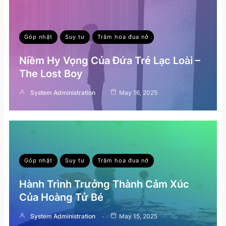
Góp nhặt
Suy tư
Trăm hoa đua nở
Niềm Hy Vọng Của Đứa Trẻ Lạc Loài –
The Lost Boy
System Administration
May 16, 2025
Góp nhặt
Suy tư
Trăm hoa đua nở
Hành Trình Trưởng Thành Cảm Xúc
Của Hoàng Tử Bé
System Administration
May 15, 2025