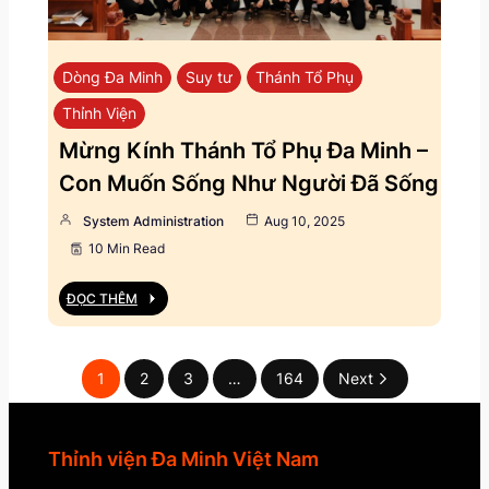
Dòng Đa Minh
Suy tư
Thánh Tổ Phụ
Thỉnh Viện
Mừng Kính Thánh Tổ Phụ Đa Minh –
Con Muốn Sống Như Người Đã Sống
System Administration
Aug 10, 2025
10 Min Read
ĐỌC THÊM
1
2
3
…
164
Next
Thỉnh viện Đa Minh Việt Nam