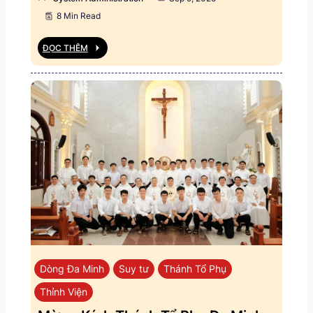
8 Min Read
ĐỌC THÊM
Dòng Đa Minh
Suy tư
Thánh Tổ Phụ
Thỉnh Viện