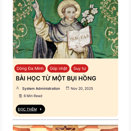
Dòng Đa Minh
Góp nhặt
Suy tư
BÀI HỌC TỪ MỘT BỤI HỒNG
System Administration
Nov 20, 2025
6 Min Read
ĐỌC THÊM