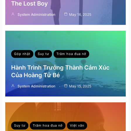
The Lost Boy
System Administration
May 16, 2025
Góp nhặt
Suy tư
Trăm hoa đua nở
Hành Trình Trưởng Thành Cảm Xúc
Của Hoàng Tử Bé
System Administration
May 15, 2025
Suy tư
Trăm hoa đua nở
Việt văn