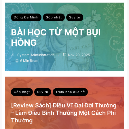
Dòng Đa Minh
Góp nhặt
Suy tư
BÀI HỌC TỪ MỘT BỤI
HỒNG
System Administration
Nov 20, 2025
6 Min Read
Góp nhặt
Suy tư
Trăm hoa đua nở
[Review Sách] Điều Vĩ Đại Đời Thường
– Làm Điều Bình Thường Một Cách Phi
Thường