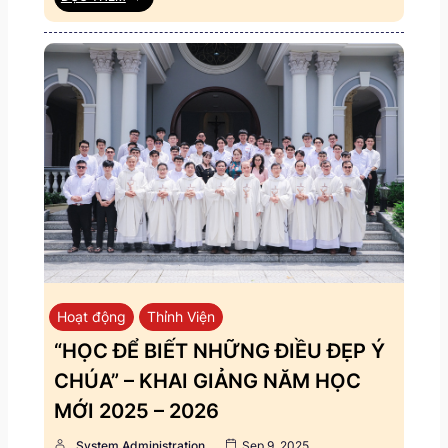
Hoạt động
Thỉnh Viện
“HỌC ĐỂ BIẾT NHỮNG ĐIỀU ĐẸP Ý
CHÚA” – KHAI GIẢNG NĂM HỌC
MỚI 2025 – 2026
System Administration
Sep 9, 2025