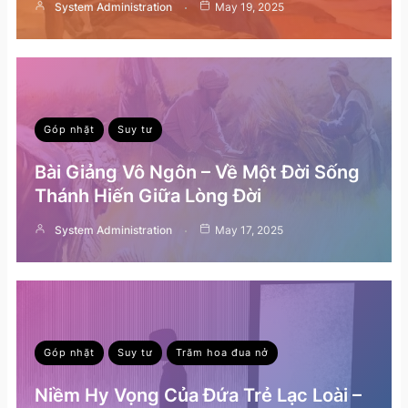
System Administration
May 19, 2025
Góp nhặt
Suy tư
Bài Giảng Vô Ngôn – Về Một Đời Sống
Thánh Hiến Giữa Lòng Đời
System Administration
May 17, 2025
Góp nhặt
Suy tư
Trăm hoa đua nở
Niềm Hy Vọng Của Đứa Trẻ Lạc Loài –