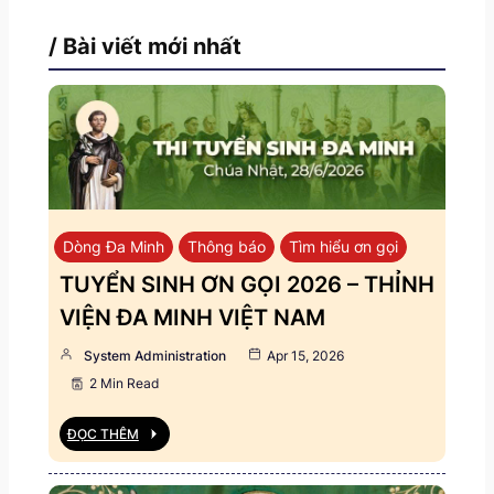
/ Bài viết mới nhất
Dòng Đa Minh
Thông báo
Tìm hiểu ơn gọi
TUYỂN SINH ƠN GỌI 2026 – THỈNH
VIỆN ĐA MINH VIỆT NAM
System Administration
Apr 15, 2026
2 Min Read
ĐỌC THÊM