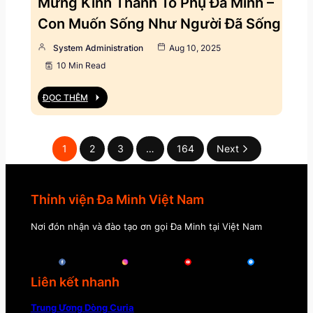
Mừng Kính Thánh Tổ Phụ Đa Minh –
Con Muốn Sống Như Người Đã Sống
System Administration
Aug 10, 2025
10 Min Read
ĐỌC THÊM
1
2
3
…
164
Next
Thỉnh viện Đa Minh Việt Nam
Nơi đón nhận và đào tạo ơn gọi Đa Minh tại Việt Nam
Liên kết nhanh
Trung Ương Dòng Curia