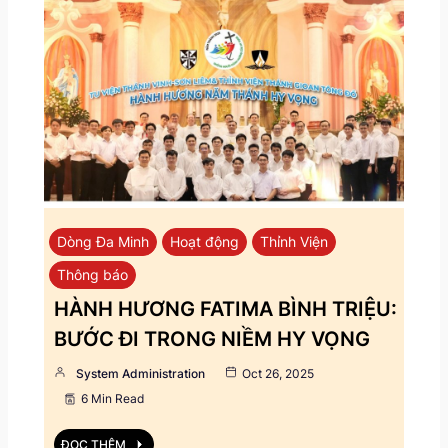
Dòng Đa Minh
Hoạt động
Thỉnh Viện
Thông báo
HÀNH HƯƠNG FATIMA BÌNH TRIỆU:
BƯỚC ĐI TRONG NIỀM HY VỌNG
System Administration
Oct 26, 2025
6 Min Read
ĐỌC THÊM