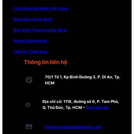
Tỉnh Dòng Đa Minh Việt Nam
Đan viện nữ Đa Minh
Học Viện Thần Học Đa Minh
Sedes Sapientiae
Thời Sự Thần Học
Thông tin liên hệ
70/1 Tổ 1, Kp Bình Đường 3, P. Dĩ An, Tp.
HCM
Địa chỉ cũ: 1116, đường số 6, P. Tam Phú,
Q. Thủ Đức, Tp. HCM –
Xem bản đồ
thinhviendaminh@gmail.com