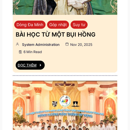
Dòng Đa Minh
Góp nhặt
Suy tư
BÀI HỌC TỪ MỘT BỤI HỒNG
System Administration
Nov 20, 2025
6 Min Read
ĐỌC THÊM