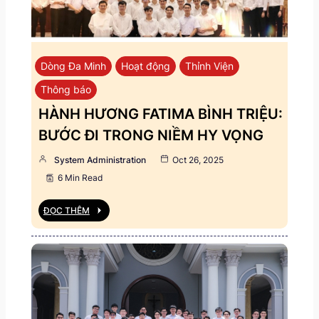
Dòng Đa Minh
Hoạt động
Thỉnh Viện
Thông báo
HÀNH HƯƠNG FATIMA BÌNH TRIỆU:
BƯỚC ĐI TRONG NIỀM HY VỌNG
System Administration
Oct 26, 2025
6 Min Read
ĐỌC THÊM