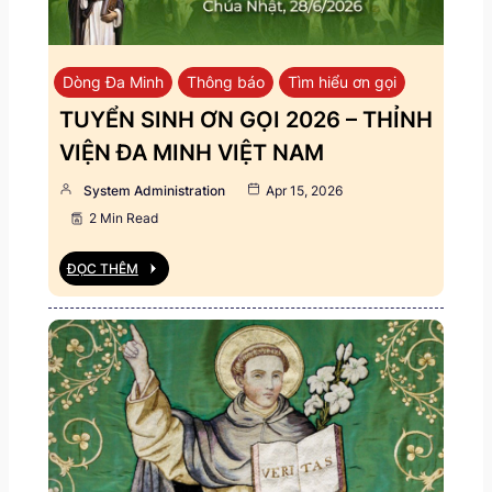
Dòng Đa Minh
Thông báo
Tìm hiểu ơn gọi
TUYỂN SINH ƠN GỌI 2026 – THỈNH
VIỆN ĐA MINH VIỆT NAM
System Administration
Apr 15, 2026
2 Min Read
ĐỌC THÊM