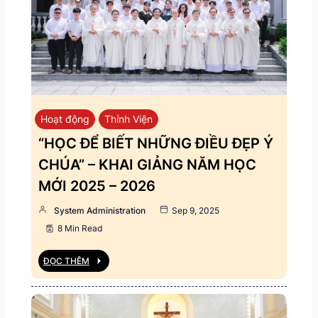
Hoạt động
Thỉnh Viện
“HỌC ĐỂ BIẾT NHỮNG ĐIỀU ĐẸP Ý
CHÚA” – KHAI GIẢNG NĂM HỌC
MỚI 2025 – 2026
System Administration
Sep 9, 2025
8 Min Read
ĐỌC THÊM