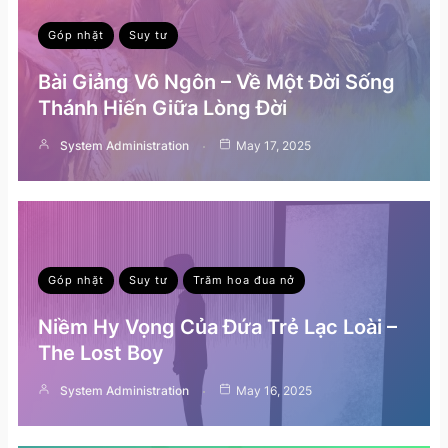
Góp nhặt
Suy tư
Bài Giảng Vô Ngôn – Về Một Đời Sống
Thánh Hiến Giữa Lòng Đời
System Administration
May 17, 2025
Góp nhặt
Suy tư
Trăm hoa đua nở
Niềm Hy Vọng Của Đứa Trẻ Lạc Loài –
The Lost Boy
System Administration
May 16, 2025