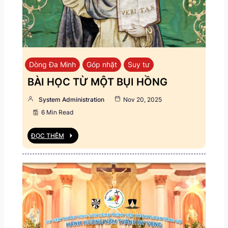
Dòng Đa Minh
Góp nhặt
Suy tư
BÀI HỌC TỪ MỘT BỤI HỒNG
System Administration
Nov 20, 2025
6 Min Read
ĐỌC THÊM