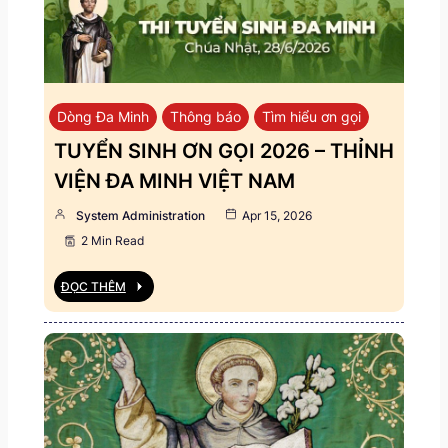
Dòng Đa Minh
Thông báo
Tìm hiểu ơn gọi
TUYỂN SINH ƠN GỌI 2026 – THỈNH
VIỆN ĐA MINH VIỆT NAM
System Administration
Apr 15, 2026
2 Min Read
ĐỌC THÊM