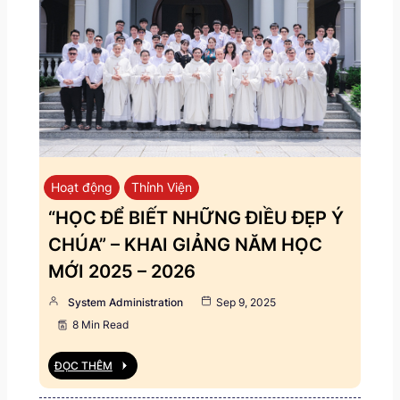
Hoạt động
Thỉnh Viện
“HỌC ĐỂ BIẾT NHỮNG ĐIỀU ĐẸP Ý
CHÚA” – KHAI GIẢNG NĂM HỌC
MỚI 2025 – 2026
System Administration
Sep 9, 2025
8 Min Read
ĐỌC THÊM