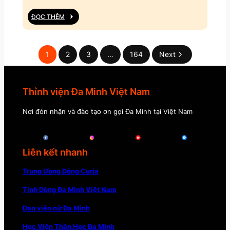
ĐỌC THÊM
1
2
3
…
164
Next
Thỉnh viện Đa Minh Việt Nam
Nơi đón nhận và đào tạo ơn gọi Đa Minh tại Việt Nam
Liên kết nhanh
Trung Ương Dòng Curia
Tỉnh Dòng Đa Minh Việt Nam
Đan viện nữ Đa Minh
Học Viện Thần Học Đa Minh