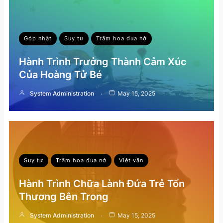
Góp nhặt
Suy tư
Trăm hoa đua nở
Hành Trình Trưởng Thành Cảm Xúc
Của Hoàng Tử Bé
System Administration
May 15, 2025
Suy tư
Trăm hoa đua nở
Việt văn
Hành Trình Chữa Lành Đứa Trẻ Tổn
Thương Bên Trong
System Administration
May 15, 2025