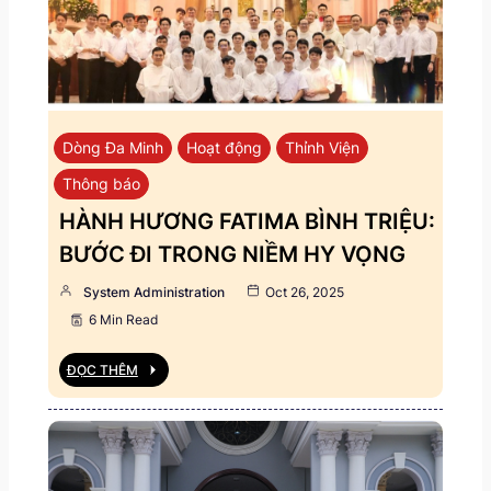
Dòng Đa Minh
Hoạt động
Thỉnh Viện
Thông báo
HÀNH HƯƠNG FATIMA BÌNH TRIỆU:
BƯỚC ĐI TRONG NIỀM HY VỌNG
System Administration
Oct 26, 2025
6 Min Read
ĐỌC THÊM