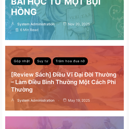
BÀI HỌC TỪ MỘT BỤI
HỒNG
System Administration
Nov 20, 2025
6 Min Read
Góp nhặt
Suy tư
Trăm hoa đua nở
[Review Sách] Điều Vĩ Đại Đời Thường
– Làm Điều Bình Thường Một Cách Phi
Thường
System Administration
May 19, 2025