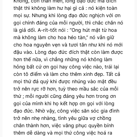
Không, con thân mến, lòng đạo đức mà đích
thật thì không làm hư hại gì cả : nó kiện toàn
mọi sự. Nhưng khi lòng đạo đức nghịch với ơn
gọi chính đáng của mỗi người, thì chắc chắn nó
là giả dối. A-rít-tốt nói : “Ong hút mật từ hoa
mà không làm cho hoa héo tàn,” nó vẫn giữ
cho hoa nguyên vẹn và tươi tắn như khi nó mới
đậu vào. Lòng đạo đức đích thật còn làm được
hơn thế nữa, vì chẳng những nó không làm
hỏng bất cứ ơn gọi hay công việc nào, trái lại
còn tô điểm và làm cho thêm xinh đẹp. Tất cả
mọi thứ đá quý khi được nhúng vào mật đều
trở nên rực rỡ hơn, tuỳ theo mầu sắc của mỗi
thứ ; mỗi người cũng đáng yêu hơn trong ơn
gọi của mình khi họ kết hợp ơn gọi với lòng
đạo đức. Nhờ vậy, công việc săn sóc gia đình
trở nên nhẹ nhàng, tình yêu giữa vợ chồng
chân thành hơn, việc vâng phục quyền bính
thêm dễ dàng và mọi thứ công việc hoá ra