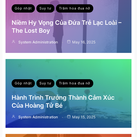
Góp nhặt
Suy tư
Trăm hoa đua nở
Niềm Hy Vọng Của Đứa Trẻ Lạc Loài –
The Lost Boy
System Administration
May 16, 2025
Góp nhặt
Suy tư
Trăm hoa đua nở
Hành Trình Trưởng Thành Cảm Xúc
Của Hoàng Tử Bé
System Administration
May 15, 2025