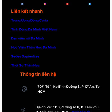
Liên kết nhanh
Trung Ương Dòng Curia
Tỉnh Dòng Đa Minh Việt Nam
Đan viện nữ Đa Minh
Học Viện Thần Học Đa Minh
Sedes Sapientiae
Thời Sự Thần Học
Thông tin liên hệ
70/1 Tổ 1, Kp Bình Đường 3, P. Dĩ An, Tp.
HCM
Địa chỉ cũ: 1116, đường số 6, P. Tam Phú,
Q. Thủ Đức, Tp. HCM –
Xem bản đồ