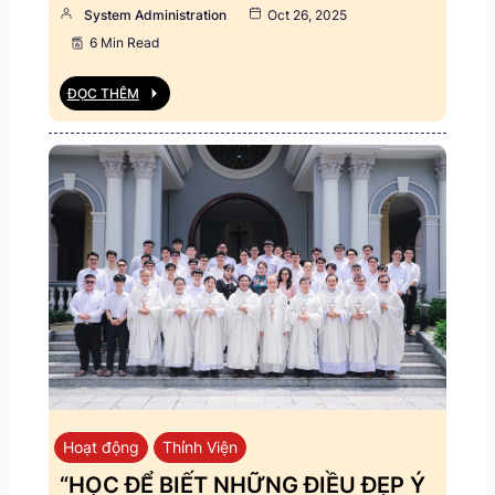
System Administration
Oct 26, 2025
6 Min Read
ĐỌC THÊM
Hoạt động
Thỉnh Viện
“HỌC ĐỂ BIẾT NHỮNG ĐIỀU ĐẸP Ý