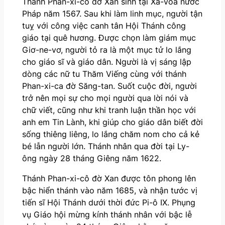
Thánh Phan-xi-cô đờ Xan sinh tại Xa-voa nước
Pháp năm 1567. Sau khi làm linh mục, người tận
tuỵ với công việc canh tân Hội Thánh công
giáo tại quê hương. Được chọn làm giám mục
Giơ-ne-vơ, người tỏ ra là một mục tử lo lắng
cho giáo sĩ và giáo dân. Người là vị sáng lập
dòng các nữ tu Thăm Viếng cùng với thánh
Phan-xi-ca đờ Săng-tan. Suốt cuộc đời, người
trở nên mọi sự cho mọi người qua lời nói và
chữ viết, cũng như khi tranh luận thần học với
anh em Tin Lành, khi giúp cho giáo dân biết đời
sống thiêng liêng, lo lắng chăm nom cho cả kẻ
bé lẫn người lớn. Thánh nhân qua đời tại Ly-
ông ngày 28 tháng Giêng năm 1622.
Thánh Phan-xi-cô đờ Xan được tôn phong lên
bậc hiển thánh vào năm 1685, và nhận tước vị
tiến sĩ Hội Thánh dưới thời đức Pi-ô IX. Phụng
vụ Giáo hội mừng kính thánh nhân với bậc lễ