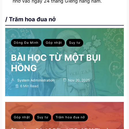
nhớ vào ngày 24 tháng Giêng hằng năm.
/ Trăm hoa đua nở
Dòng Đa Minh
Góp nhặt
Suy tư
BÀI HỌC TỪ MỘT BỤI
HỒNG
System Administration
Nov 20, 2025
6 Min Read
Góp nhặt
Suy tư
Trăm hoa đua nở