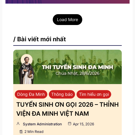
Load More
/ Bài viết mới nhất
Dòng Đa Minh
Thông báo
Tìm hiểu ơn gọi
TUYỂN SINH ƠN GỌI 2026 – THỈNH
VIỆN ĐA MINH VIỆT NAM
System Administration
Apr 15, 2026
2 Min Read