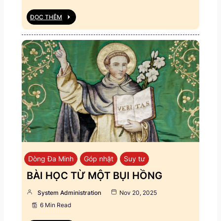
ĐỌC THÊM
Dòng Đa Minh
Góp nhặt
Suy tư
BÀI HỌC TỪ MỘT BỤI HỒNG
System Administration
Nov 20, 2025
6 Min Read