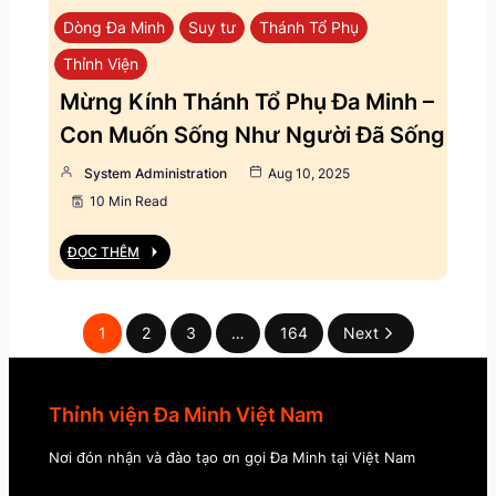
Dòng Đa Minh
Suy tư
Thánh Tổ Phụ
Thỉnh Viện
Mừng Kính Thánh Tổ Phụ Đa Minh –
Con Muốn Sống Như Người Đã Sống
System Administration
Aug 10, 2025
10 Min Read
ĐỌC THÊM
1
2
3
…
164
Next
Thỉnh viện Đa Minh Việt Nam
Nơi đón nhận và đào tạo ơn gọi Đa Minh tại Việt Nam