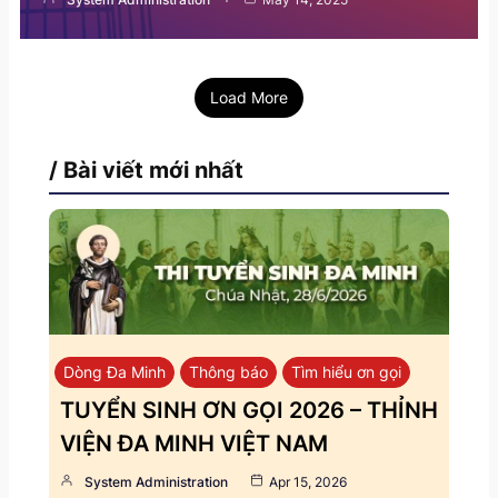
Load More
/ Bài viết mới nhất
Dòng Đa Minh
Thông báo
Tìm hiểu ơn gọi
TUYỂN SINH ƠN GỌI 2026 – THỈNH
VIỆN ĐA MINH VIỆT NAM
System Administration
Apr 15, 2026