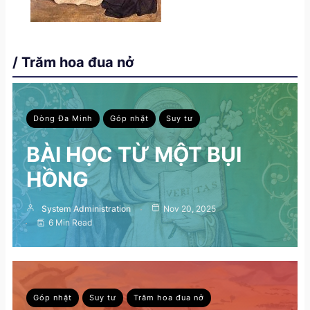
/ Trăm hoa đua nở
Dòng Đa Minh
Góp nhặt
Suy tư
BÀI HỌC TỪ MỘT BỤI
HỒNG
System Administration
Nov 20, 2025
6 Min Read
Góp nhặt
Suy tư
Trăm hoa đua nở