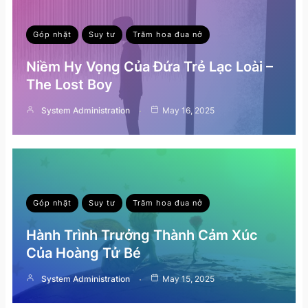
Góp nhặt
Suy tư
Trăm hoa đua nở
Niềm Hy Vọng Của Đứa Trẻ Lạc Loài –
The Lost Boy
System Administration
May 16, 2025
Góp nhặt
Suy tư
Trăm hoa đua nở
Hành Trình Trưởng Thành Cảm Xúc
Của Hoàng Tử Bé
System Administration
May 15, 2025