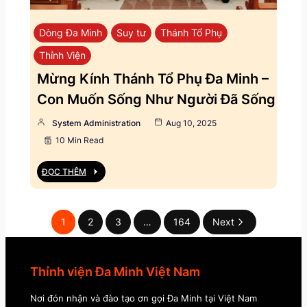
Dòng Đa Minh
Suy tư
Thánh Tổ Phụ
Thỉnh Viện
Mừng Kính Thánh Tổ Phụ Đa Minh –
Con Muốn Sống Như Người Đã Sống
System Administration
Aug 10, 2025
10 Min Read
ĐỌC THÊM
1
2
3
…
164
Next
Thỉnh viện Đa Minh Việt Nam
Nơi đón nhận và đào tạo ơn gọi Đa Minh tại Việt Nam