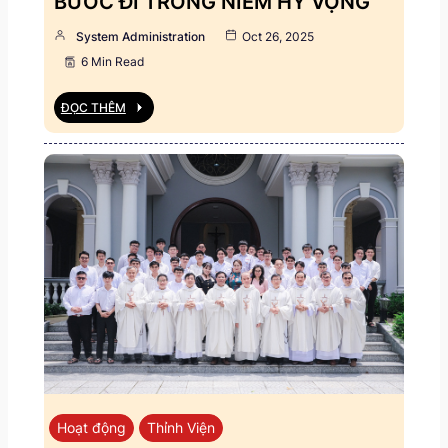
BƯỚC ĐI TRONG NIỀM HY VỌNG
System Administration
Oct 26, 2025
6 Min Read
ĐỌC THÊM
Hoạt động
Thỉnh Viện