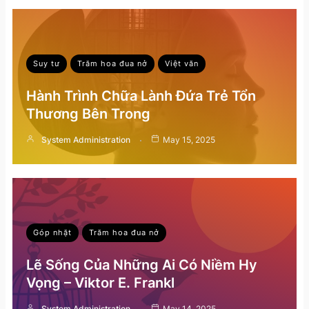
Suy tư
Trăm hoa đua nở
Việt văn
Hành Trình Chữa Lành Đứa Trẻ Tổn
Thương Bên Trong
System Administration
May 15, 2025
Góp nhặt
Trăm hoa đua nở
Lẽ Sống Của Những Ai Có Niềm Hy
Vọng – Viktor E. Frankl
System Administration
May 14, 2025