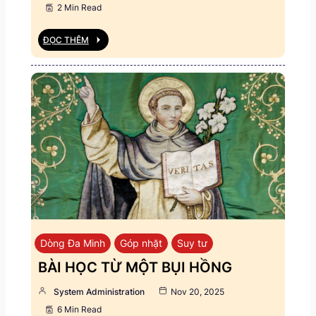
2 Min Read
ĐỌC THÊM
Dòng Đa Minh
Góp nhặt
Suy tư
BÀI HỌC TỪ MỘT BỤI HỒNG
System Administration
Nov 20, 2025
6 Min Read