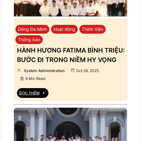
Dòng Đa Minh
Hoạt động
Thỉnh Viện
Thông báo
HÀNH HƯƠNG FATIMA BÌNH TRIỆU:
BƯỚC ĐI TRONG NIỀM HY VỌNG
System Administration
Oct 26, 2025
6 Min Read
ĐỌC THÊM