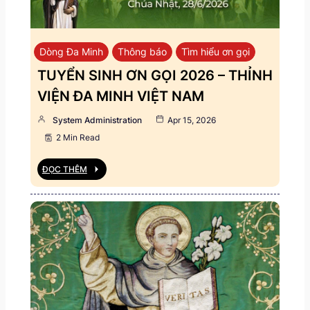
Dòng Đa Minh
Thông báo
Tìm hiểu ơn gọi
TUYỂN SINH ƠN GỌI 2026 – THỈNH
VIỆN ĐA MINH VIỆT NAM
System Administration
Apr 15, 2026
2 Min Read
ĐỌC THÊM