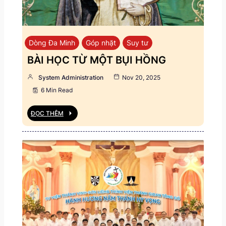
Dòng Đa Minh
Góp nhặt
Suy tư
BÀI HỌC TỪ MỘT BỤI HỒNG
System Administration
Nov 20, 2025
6 Min Read
ĐỌC THÊM