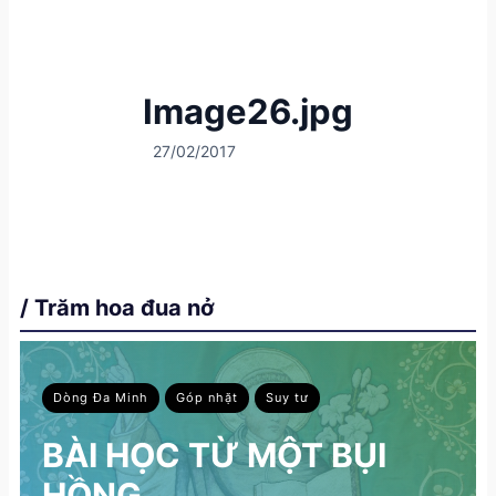
Image26.jpg
27/02/2017
/ Trăm hoa đua nở
Dòng Đa Minh
Góp nhặt
Suy tư
BÀI HỌC TỪ MỘT BỤI
HỒNG