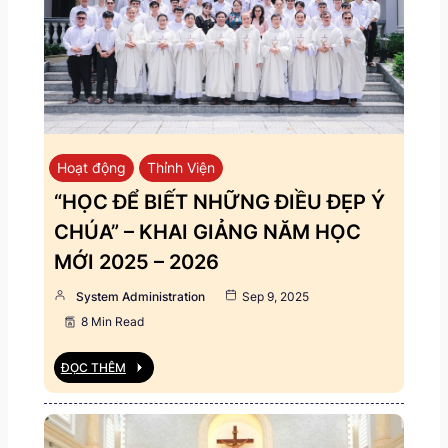
Hoạt động
Thỉnh Viện
“HỌC ĐỂ BIẾT NHỮNG ĐIỀU ĐẸP Ý
CHÚA” – KHAI GIẢNG NĂM HỌC
MỚI 2025 – 2026
System Administration
Sep 9, 2025
8 Min Read
ĐỌC THÊM