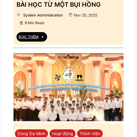
BÀI HỌC TỪ MỘT BỤI HỒNG
System Administration
Nov 20, 2025
6 Min Read
ĐỌC THÊM
Dòng Đa Minh
Hoạt động
Thỉnh Viện