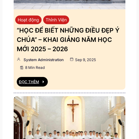
Hoạt động
Thỉnh Viện
“HỌC ĐỂ BIẾT NHỮNG ĐIỀU ĐẸP Ý
CHÚA” – KHAI GIẢNG NĂM HỌC
MỚI 2025 – 2026
System Administration
Sep 9, 2025
8 Min Read
ĐỌC THÊM