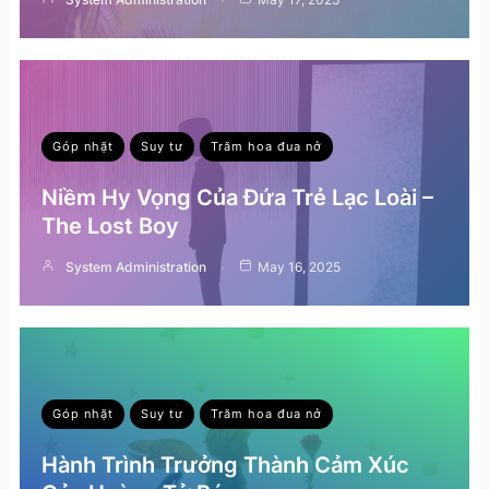
Góp nhặt
Suy tư
Trăm hoa đua nở
Niềm Hy Vọng Của Đứa Trẻ Lạc Loài –
The Lost Boy
System Administration
May 16, 2025
Góp nhặt
Suy tư
Trăm hoa đua nở
Hành Trình Trưởng Thành Cảm Xúc