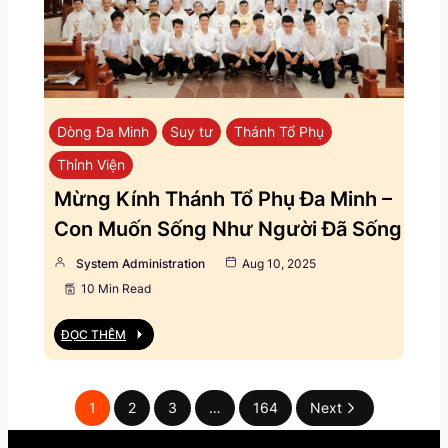
Dòng Đa Minh
Suy tư
Thánh Tổ Phụ
Thỉnh Viện
Mừng Kính Thánh Tổ Phụ Đa Minh –
Con Muốn Sống Như Người Đã Sống
System Administration
Aug 10, 2025
10 Min Read
ĐỌC THÊM
1
2
3
…
164
Next