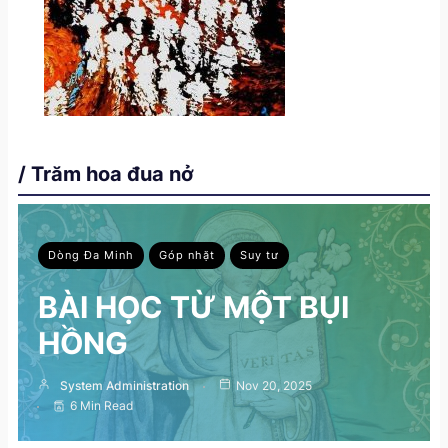
/ Trăm hoa đua nở
Dòng Đa Minh
Góp nhặt
Suy tư
BÀI HỌC TỪ MỘT BỤI
HỒNG
System Administration
Nov 20, 2025
6 Min Read