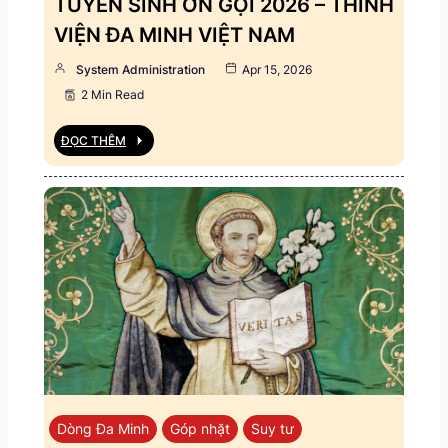
TUYỂN SINH ƠN GỌI 2026 – THỈNH
VIỆN ĐA MINH VIỆT NAM
System Administration
Apr 15, 2026
2 Min Read
ĐỌC THÊM
Dòng Đa Minh
Góp nhặt
Suy tư