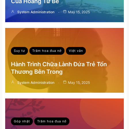
Của Hoàng Tử Bé
System Administration
May 15, 2025
Suy tư
Trăm hoa đua nở
Việt văn
Hành Trình Chữa Lành Đứa Trẻ Tổn
Thương Bên Trong
System Administration
May 15, 2025
Góp nhặt
Trăm hoa đua nở