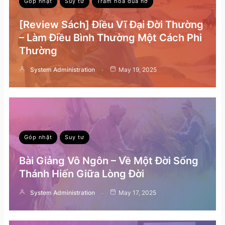
Góp nhặt
Suy tư
Trăm hoa đua nở
[Review Sách] Điều Vĩ Đại Đời Thường
– Làm Điều Bình Thường Một Cách Phi
Thường
System Administration
May 19, 2025
Góp nhặt
Suy tư
Bài Giảng Vô Ngôn – Về Một Đời Sống
Thánh Hiến Giữa Lòng Đời
System Administration
May 17, 2025