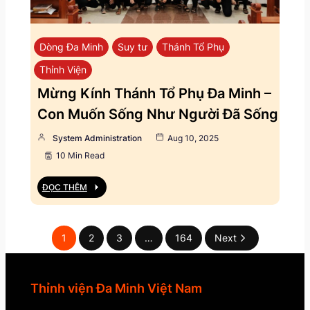
Dòng Đa Minh
Suy tư
Thánh Tổ Phụ
Thỉnh Viện
Mừng Kính Thánh Tổ Phụ Đa Minh –
Con Muốn Sống Như Người Đã Sống
System Administration
Aug 10, 2025
10 Min Read
ĐỌC THÊM
1
2
3
…
164
Next
Thỉnh viện Đa Minh Việt Nam