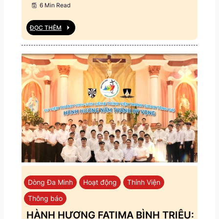
6 Min Read
ĐỌC THÊM
Dòng Đa Minh
Hoạt động
Thỉnh Viện
Thông báo
HÀNH HƯƠNG FATIMA BÌNH TRIỆU: