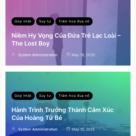
Góp nhặt
Suy tư
Trăm hoa đua nở
Niềm Hy Vọng Của Đứa Trẻ Lạc Loài –
The Lost Boy
System Administration
May 16, 2025
Góp nhặt
Suy tư
Trăm hoa đua nở
Hành Trình Trưởng Thành Cảm Xúc
Của Hoàng Tử Bé
System Administration
May 15, 2025