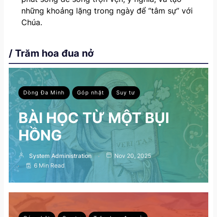
những khoảng lặng trong ngày để “tâm sự” với
Chúa.
/ Trăm hoa đua nở
Dòng Đa Minh
Góp nhặt
Suy tư
BÀI HỌC TỪ MỘT BỤI
HỒNG
System Administration
Nov 20, 2025
6 Min Read