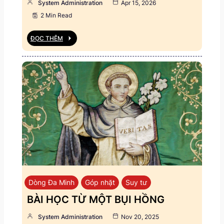
System Administration
Apr 15, 2026
2 Min Read
ĐỌC THÊM
Dòng Đa Minh
Góp nhặt
Suy tư
BÀI HỌC TỪ MỘT BỤI HỒNG
System Administration
Nov 20, 2025