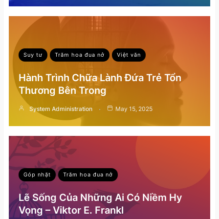
Suy tư
Trăm hoa đua nở
Việt văn
Hành Trình Chữa Lành Đứa Trẻ Tổn
Thương Bên Trong
System Administration
May 15, 2025
Góp nhặt
Trăm hoa đua nở
Lẽ Sống Của Những Ai Có Niềm Hy
Vọng – Viktor E. Frankl