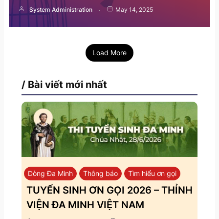
System Administration
May 14, 2025
Load More
/ Bài viết mới nhất
Dòng Đa Minh
Thông báo
Tìm hiểu ơn gọi
TUYỂN SINH ƠN GỌI 2026 – THỈNH
VIỆN ĐA MINH VIỆT NAM