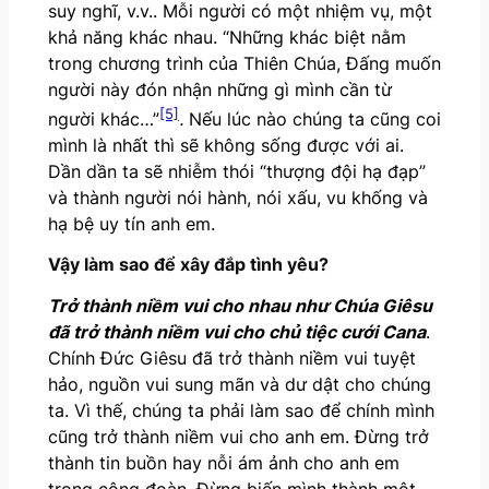
suy nghĩ, v.v.. Mỗi người có một nhiệm vụ, một
khả năng khác nhau. “Những khác biệt nằm
trong chương trình của Thiên Chúa, Đấng muốn
người này đón nhận những gì mình cần từ
[5]
người khác…”
.
Nếu lúc nào chúng ta cũng coi
mình là nhất thì sẽ không sống được với ai.
Dần dần ta sẽ nhiễm thói “thượng đội hạ đạp”
và thành người nói hành, nói xấu, vu khống và
hạ bệ uy tín anh em.
Vậy làm sao để xây đắp tình yêu?
T
rở thành niềm vui cho nhau
như
Chúa Giêsu
đã trở thành niềm vui cho chủ tiệc cưới Cana
.
Chính Đức Giêsu đã trở thành niềm vui tuyệt
hảo, nguồn vui sung mãn và dư dật cho chúng
ta. Vì thế, chúng ta phải làm sao để chính mình
cũng trở thành niềm vui cho anh em. Đừng trở
thành tin buồn hay nỗi ám ảnh cho anh em
trong cộng đoàn. Đừng biến mình thành một