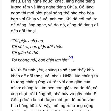
nhau. Lắng nghe người khác, lắng nghe tiếng
lương tâm và lắng nghe tiếng Chúa. Có lắng
nghe thì mới biết phải sống thế nào cho hòa
hợp với Chúa và với anh em. Khi đã cởi mở, ta
dễ dàng lắng nghe, và do đó, cũng dễ dàng đi
đến đối thoại.
“
Tôi giận anh bạn
Tôi nói ra, cơn giận kết thúc.
Tôi giận kẻ thù
[4]
Tôi không nói, cơn giận lớn lên”
.
Khi thiếu tình yêu, chúng ta sẽ cảm thấy khó
khăn để đối thoại với nhau. Nhiều lúc chúng ta
thường chẳng ứng xử tốt với cơn giận của
mình: chúng ta kìm nén cơn giận, và do đó, nó
ung nhọt, rồi bùng nổ, phá hủy và gây chia rẽ.
Cộng đoàn là nơi được mời gọi để bước vào
tình bằng hữu. Vì vậy, mỗi người trong cộng