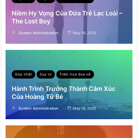
Niềm Hy Vọng Của Đứa Trẻ Lạc Loài –
The Lost Boy
System Administration
May 16, 2025
Góp nhặt
Suy tư
Trăm hoa đua nở
Hành Trình Trưởng Thành Cảm Xúc
Của Hoàng Tử Bé
System Administration
May 15, 2025