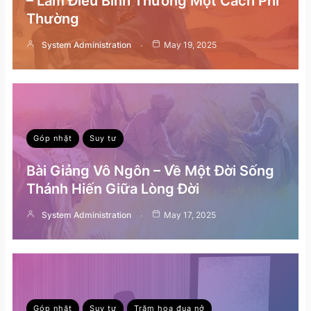
– Làm Điều Bình Thường Một Cách Phi
Thường
System Administration
May 19, 2025
Góp nhặt
Suy tư
Bài Giảng Vô Ngôn – Về Một Đời Sống
Thánh Hiến Giữa Lòng Đời
System Administration
May 17, 2025
Góp nhặt
Suy tư
Trăm hoa đua nở