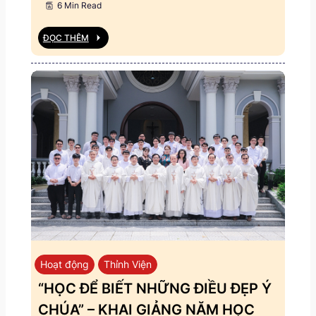
6 Min Read
ĐỌC THÊM
Hoạt động
Thỉnh Viện
“HỌC ĐỂ BIẾT NHỮNG ĐIỀU ĐẸP Ý
CHÚA” – KHAI GIẢNG NĂM HỌC