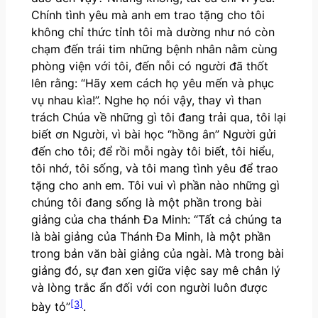
Chính tình yêu mà anh em trao tặng cho tôi
không chỉ thức tỉnh tôi mà dường như nó còn
chạm đến trái tim những bệnh nhân nằm cùng
phòng viện với tôi, đến nỗi có người đã thốt
lên rằng: “Hãy xem cách họ yêu mến và phục
vụ nhau kìa!”. Nghe họ nói vậy, thay vì than
trách Chúa về những gì tôi đang trải qua, tôi lại
biết ơn Người, vì bài học “hồng ân” Người gửi
đến cho tôi; để rồi mỗi ngày tôi biết, tôi hiểu,
tôi nhớ, tôi sống, và tôi mang tình yêu để trao
tặng cho anh em. Tôi vui vì phần nào những gì
chúng tôi đang sống là một phần trong bài
giảng của cha thánh Đa Minh: “Tất cả chúng ta
là bài giảng của Thánh Đa Minh, là một phần
trong bản văn bài giảng của ngài. Mà trong bài
giảng đó, sự đan xen giữa việc say mê chân lý
và lòng trắc ẩn đối với con người luôn được
[3]
bày tỏ”
.