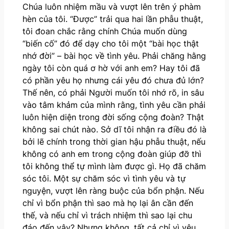
Chúa luôn nhiệm mầu và vượt lên trên ý phàm
hèn của tôi. “Được” trải qua hai lần phẫu thuật,
tôi đoan chắc rằng chính Chúa muốn dùng
“biến cố” đó để dạy cho tôi một “bài học thật
nhớ đời” – bài học về tình yêu. Phải chăng hằng
ngày tôi còn quá ơ hờ với anh em? Hay tôi đã
có phần yêu họ nhưng cái yêu đó chưa đủ lớn?
Thế nên, có phải Người muốn tôi nhớ rõ, in sâu
vào tâm khảm của mình rằng, tình yêu cần phải
luôn hiện diện trong đời sống cộng đoàn? Thật
không sai chút nào. Sở dĩ tôi nhận ra điều đó là
bởi lẽ chính trong thời gian hậu phẫu thuật, nếu
không có anh em trong cộng đoàn giúp đỡ thì
tôi không thể tự mình làm được gì. Họ đã chăm
sóc tôi. Một sự chăm sóc vì tình yêu và tự
nguyện, vượt lên ràng buộc của bổn phận. Nếu
chỉ vì bổn phận thì sao mà họ lại ân cần đến
thế, và nếu chỉ vì trách nhiệm thì sao lại chu
đáo đến vậy? Nhưng không, tất cả chỉ vì yêu.