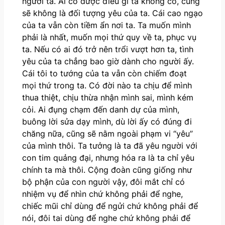
người ta. Ai có được điều gì ta không có, cũng
sẽ không là đối tượng yêu của ta. Cái cao ngạo
của ta vẫn còn tiềm ẩn nơi ta. Ta muốn mình
phải là nhất, muốn mọi thứ quy về ta, phục vụ
ta. Nếu có ai đó trở nên trổi vượt hơn ta, tình
yêu của ta chẳng bao giờ dành cho người ấy.
Cái tôi to tướng của ta vẫn còn chiếm đoạt
mọi thứ trong ta. Có đời nào ta chịu để mình
thua thiệt, chịu thừa nhận mình sai, mình kém
cỏi. Ai đụng chạm đến danh dự của mình,
buông lời sửa dạy mình, dù lời ấy có đúng đi
chăng nữa, cũng sẽ nằm ngoài phạm vi “yêu”
của mình thôi. Ta tưởng là ta đã yêu người với
con tim quảng đại, nhưng hóa ra là ta chỉ yêu
chính ta mà thôi. Cộng đoàn cũng giống như
bộ phận của con người vậy, đôi mắt chỉ có
nhiệm vụ để nhìn chứ không phải để nghe,
chiếc mũi chỉ dùng để ngửi chứ không phải để
nói, đôi tai dùng để nghe chứ không phải để