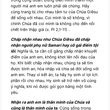
người mà anh em luôn phải dè chừng. Hãy
cùng trang bị cho nhau tâm tư của Chúa Giêsu
để sống với nhau. Coi mình là số không, vì
chính Chúa đã coi mình là không cho đến nỗi
chết trên thập giá (x. Pl 2,1-11) .
C
hấp nhận nhau như Chúa Giêsu đã chấp
nhận
người
phụ nữ Samari hay cô gái điếm tội
lỗi
. Nghĩa là, ta cần cố gắng chấp nhận khuyết
điểm của anh em, không khơi lên nỗi đau của
họ. Khi biết chấp nhận nhau, chúng ta sẽ tìm
được bình an, hòa nhập và chia sẻ đời sống với
anh em. Thay vì kết án, ta hãy hy sinh vì lợi ích
phần rỗi cho nhau. Hy sinh sẽ trở nên vô cùng
ý nghĩa, khi nó được gói gọn bằng một tình
yêu.
N
hận ra anh em là thân mình của Chúa và
cũng là thân mình của ta
. Cùng sống trong