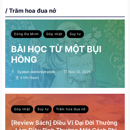
/ Trăm hoa đua nở
Dòng Đa Minh
Góp nhặt
Suy tư
BÀI HỌC TỪ MỘT BỤI
HỒNG
System Administration
Nov 20, 2025
6 Min Read
Góp nhặt
Suy tư
Trăm hoa đua nở
[Review Sách] Điều Vĩ Đại Đời Thường