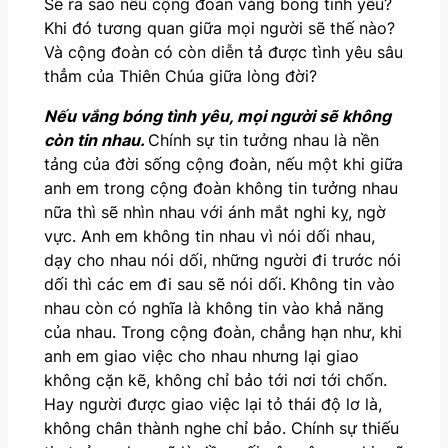
Sẽ ra sao nếu cộng đoàn vắng bóng tình yêu?
Khi đó tương quan giữa mọi người sẽ thế nào?
Và cộng đoàn có còn diễn tả được tình yêu sâu
thẳm của Thiên Chúa giữa lòng đời?
Nếu vắng bóng tình yêu, mọi người sẽ không
còn tin nhau.
Chính sự tin tưởng nhau là nền
tảng của đời sống cộng đoàn, nếu một khi giữa
anh em trong cộng đoàn không tin tưởng nhau
nữa thì sẽ nhìn nhau với ánh mắt nghi kỵ, ngờ
vực. Anh em không tin nhau vì nói dối nhau,
dạy cho nhau nói dối, những người đi trước nói
dối thì các em đi sau sẽ nói dối.
Không tin vào
nhau còn có nghĩa là không tin vào khả năng
của nhau. Trong cộng đoàn, chẳng hạn như, khi
anh em giao việc cho nhau nhưng lại giao
không cặn kẽ, không chỉ bảo tới nơi tới chốn.
Hay người được giao việc lại tỏ thái độ lơ là,
không chân thành nghe chỉ bảo. Chính sự thiếu