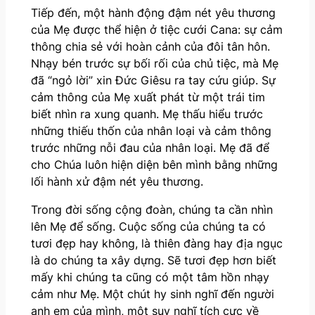
Tiếp đến, một hành động đậm nét yêu thương
của Mẹ được thể hiện ở tiệc cưới Cana: sự cảm
thông chia sẻ với hoàn cảnh của đôi tân hôn.
Nhạy bén trước sự bối rối của chủ tiệc, mà Mẹ
đã “ngỏ lời” xin Đức Giêsu ra tay cứu giúp. Sự
cảm thông của Mẹ xuất phát từ một trái tim
biết nhìn ra xung quanh. Mẹ thấu hiểu trước
những thiếu thốn của nhân loại và cảm thông
trước những nỗi đau của nhân loại. Mẹ đã để
cho Chúa luôn hiện diện bên mình bằng những
lối hành xử đậm nét yêu thương.
Trong đời sống cộng đoàn, chúng ta cần nhìn
lên Mẹ để sống. Cuộc sống của chúng ta có
tươi đẹp hay không, là thiên đàng hay địa ngục
là do chúng ta xây dựng. Sẽ tươi đẹp hơn biết
mấy khi chúng ta cũng có một tâm hồn nhạy
cảm như Mẹ. Một chút hy sinh nghĩ đến người
anh em của mình, một suy nghĩ tích cực về