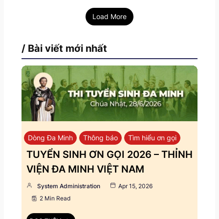
Load More
/ Bài viết mới nhất
Dòng Đa Minh
Thông báo
Tìm hiểu ơn gọi
TUYỂN SINH ƠN GỌI 2026 – THỈNH
VIỆN ĐA MINH VIỆT NAM
System Administration
Apr 15, 2026
2 Min Read