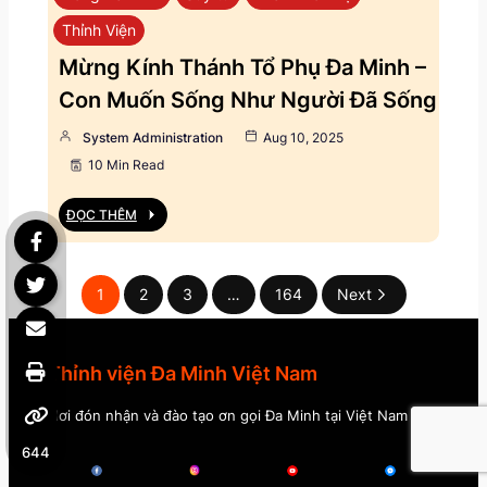
Thỉnh Viện
Mừng Kính Thánh Tổ Phụ Đa Minh –
Con Muốn Sống Như Người Đã Sống
System Administration
Aug 10, 2025
10 Min Read
ĐỌC THÊM
1
2
3
…
164
Next
Thỉnh viện Đa Minh Việt Nam
Nơi đón nhận và đào tạo ơn gọi Đa Minh tại Việt Nam
644