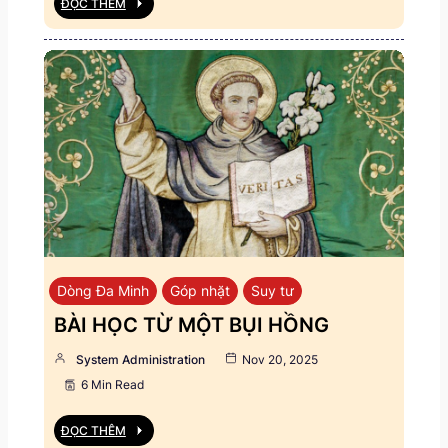
ĐỌC THÊM
Dòng Đa Minh
Góp nhặt
Suy tư
BÀI HỌC TỪ MỘT BỤI HỒNG
System Administration
Nov 20, 2025
6 Min Read
ĐỌC THÊM