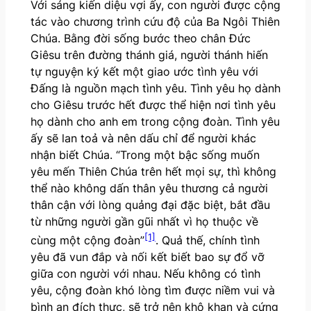
Với sáng kiến diệu vợi ấy, con người được cộng
tác vào chương trình cứu độ của Ba Ngôi Thiên
Chúa. Bằng đời sống bước theo chân Đức
Giêsu trên đường thánh giá, người thánh hiến
tự nguyện ký kết một giao ước tình yêu với
Đấng là nguồn mạch tình yêu. Tình yêu họ dành
cho Giêsu trước hết được thể hiện nơi tình yêu
họ dành cho anh em trong cộng đoàn. Tình yêu
ấy sẽ lan toả và nên dấu chỉ để người khác
nhận biết Chúa. “Trong một bậc sống muốn
yêu mến Thiên Chúa trên hết mọi sự, thì không
thể nào không dấn thân yêu thương cả người
thân cận với lòng quảng đại đặc biệt, bắt đầu
từ những người gần gũi nhất vì họ thuộc về
[1]
cùng một cộng đoàn”
. Quả thế, chính tình
yêu đã vun đắp và nối kết biết bao sự đổ vỡ
giữa con người với nhau. Nếu không có tình
yêu, cộng đoàn khó lòng tìm được niềm vui và
bình an đích thực, sẽ trở nên khô khan và cứng