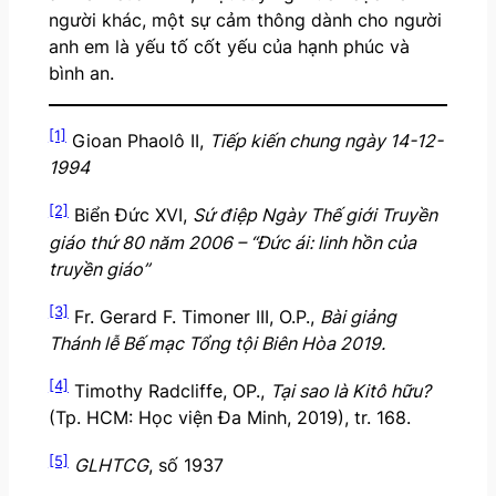
người khác, một sự cảm thông dành cho người
anh em là yếu tố cốt yếu của hạnh phúc và
bình an.
[1]
Gioan Phaolô II,
Tiếp kiến chung ngày 14-12-
1994
[2]
Biển Đức XVI,
Sứ điệp Ngày Thế giới Truyền
giáo thứ 80 năm 2006
– “Đức ái: linh hồn của
truyền giáo”
[3]
Fr. Gerard F. Timoner III, O.P.,
Bài giảng
Thánh lễ Bế mạc Tổng tội Biên Hòa 2019.
[4]
Timothy Radcliffe, OP.,
Tại sao là Kitô hữu?
(Tp. HCM: Học viện Đa Minh, 2019), tr. 168.
[5]
GLHTCG
, số 1937