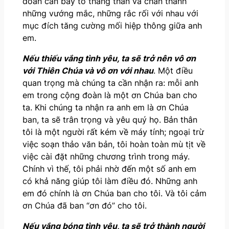
đoàn cần bày tỏ thẳng thắn và chân thành
những vướng mắc, những rắc rối với nhau với
mục đích tăng cường mối hiệp thông giữa anh
em.
Nếu thiếu vắng tình yêu, ta sẽ trở nên vô ơn
với Thiên Chúa và vô ơn với nhau
. Một điều
quan trọng mà chúng ta cần nhận ra: mỗi anh
em trong cộng đoàn là một ơn Chúa ban cho
ta. Khi chúng ta nhận ra anh em là ơn Chúa
ban, ta sẽ trân trọng và yêu quý họ. Bản thân
tôi là một người rất kém về máy tính; ngoại trừ
việc soạn thảo văn bản, tôi hoàn toàn mù tịt về
việc cài đặt những chương trình trong máy.
Chính vì thế, tôi phải nhờ đến một số anh em
có khả năng giúp tôi làm điều đó. Những anh
em đó chính là ơn Chúa ban cho tôi. Và tôi cảm
ơn Chúa đã ban “ơn đó” cho tôi.
Nếu vắng bóng tình yêu, ta sẽ trở thành người