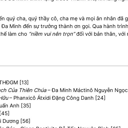
i đến quý cha, quý thầy cô, cha mẹ và mọi ân nhân đã
Đa Minh đến sự trưởng thành ơn gọi. Qua hành trình
 thế làm cho
“niềm vui nên trọn”
đối với bản thân, với
 THĐGM [13]
ạch Của Thiên Chúa
– Đa Minh Máctinô Nguyễn Ngọc 
 Hữu
– Phanxicô Átxidi Đặng Công Danh [24]
uấn Anh [35]
[45]
i Dương [56]