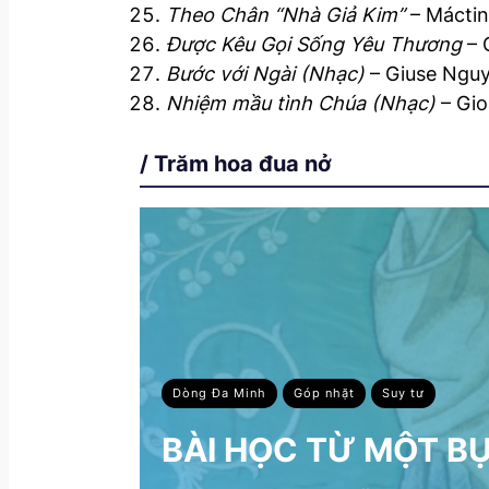
Theo Chân “Nhà Giả Kim”
– Máctin
Được Kêu Gọi Sống Yêu Thương
– 
Bước với Ngài (Nhạc)
– Giuse Ngu
Nhiệm mầu tình Chúa (Nhạc)
– Gi
/ Trăm hoa đua nở
Dòng Đa Minh
Góp nhặt
Suy tư
BÀI HỌC TỪ MỘT B