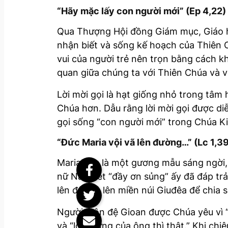
“Hãy mặc lấy con người mới” (Ep 4,22)
Qua Thượng Hội đồng Giám mục, Giáo hộ
nhận biết và sống kế hoạch của Thiên 
vui của người trẻ nên trọn bằng cách 
quan giữa chúng ta với Thiên Chúa và v
Lời mời gọi là hạt giống nhỏ trong tâm 
Chúa hơn. Dẫu rằng lời mời gọi được d
gọi sống “con người mới” trong Chúa Ki
“Đức Maria vội vã lên đường…” (Lc 1,3
Maria! Mẹ là một gương mẫu sáng ngời,
nữ Nadarét “đầy ơn sủng” ấy đã đáp trả 
lên đường lên miền núi Giuđêa để chia sẻ
Người môn đệ Gioan được Chúa yêu vì “
và “lời chứng của ông thì thật.” Khi c