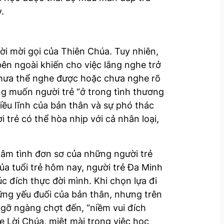
.
ời mời gọi của Thiên Chúa. Tuy nhiên,
bên ngoài khiến cho việc lắng nghe trở
 chưa thể nghe được hoặc chưa nghe rõ
ng muốn người trẻ “ở trong tình thương
iều lĩnh của bản thân và sự phó thác
 trẻ có thể hòa nhịp với cả nhân loại,
âm tình đơn sơ của những người trẻ
ủa tuổi trẻ hôm nay, người trẻ Đa Minh
 đích thực đời mình. Khi chọn lựa đi
ững yếu đuối của bản thân, nhưng trên
ngỡ ngàng chợt đến, “niềm vui đích
e Lời Chúa, miệt mài trong việc học