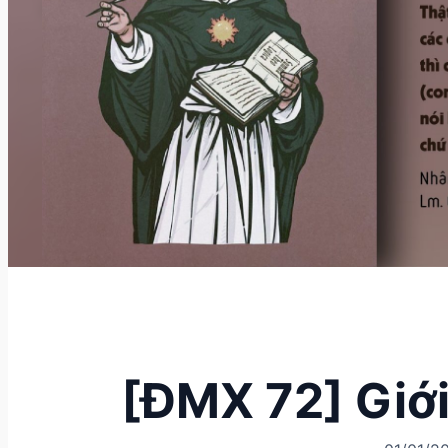
[ĐMX 72] Giới