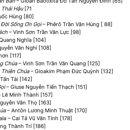
ân Bản
– Gioan Baotixita Đỗ Tấn Nguyên Đình [65]
 Thái Hậu
[71
uốc Hùng [80]
 Đời Sống Ơn Gọi
– Phêrô Trần Văn Hùng [ 88]
ách
– Vinh Sơn Trần Văn Lực [98]
 Quang Nghĩa [104]
uyễn Văn Nghi [108]
hơn [117]
ng Chúa
– Vinh Sơn Trần Văn Quang [125]
 Thiên Chúa
– Gioakim Phạm Đức Quỳnh [132]
Tấn Tài [142]
ọi
– Giuse Nguyễn Tiến Thạch [151]
 Lê Minh Thành [157]
guyễn Văn Thọ [163]
húa
– Antôn Lương Minh Thuật [170]
la – Cai Tả Vũ Văn Tính [178]
g Thành Trí [186]