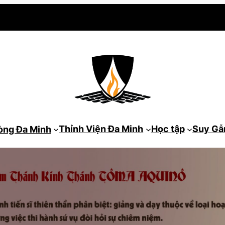
Thỉnh Viện Đa Minh
Học tập
Suy G
òng Đa Minh