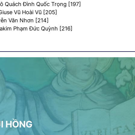
ô Quách Đình Quốc Trọng [197]
Giuse Vũ Hoài Vũ [205]
yễn Văn Nhơn [214]
oakim Phạm Đức Quỳnh [216]
ỤI HỒNG