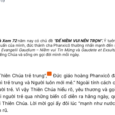
019
à Xem
72
năm nay có chủ đề
“ĐỂ NIỀM VUI NÊN TRỌN”
.
Ý tưở
 huấn của mình, đức thánh cha Phanxicô thường nhấn mạnh đến n
n
Evangelii Gaudium
– Niềm vui Tin Mừng
và
Gaudete et Exsult
 tiếng Chúa và sống ơn gọi đời mình mỗi ngày.
1
hiên Chúa trẻ trung”,
Đức giáo hoàng Phanxicô đã
hì trẻ trung và Người luôn mới mẻ.” Ngoài tính cách 
i trẻ. Vì vậy Thiên Chúa hiểu rõ, yêu thương và gọ
i người trẻ qua những biến cố diễn ra hằng ngày, 
 Thiên Chúa. Lời mời gọi ấy đôi lúc “mạnh như nước 
 rũ.