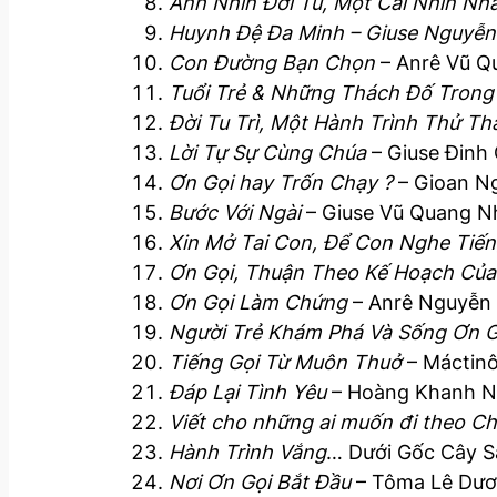
Ánh Nhìn Đời Tu, Một Cái Nhìn Nh
Huynh Đệ Đa Minh – Giuse Nguyễn
Con Đường Bạn Chọn
– Anrê Vũ Q
Tuổi Trẻ & Những Thách Đố Trong
Đời Tu Trì, Một Hành Trình Thử Th
Lời Tự Sự Cùng Chúa
– Giuse Đinh
Ơn Gọi hay Trốn Chạy ?
– Gioan Ng
Bước Với Ngài
– Giuse Vũ Quang N
Xin Mở Tai Con, Để Con Nghe Tiế
Ơn Gọi, Thuận Theo Kế Hoạch Của
Ơn Gọi Làm Chứng
– Anrê Nguyễn 
Người Trẻ Khám Phá Và Sống Ơn G
Tiếng Gọi Từ Muôn Thuở
– Máctinô
Đáp Lại Tình Yêu
– Hoàng Khanh N
Viết cho những ai muốn đi theo C
Hành Trình Vắng
… Dưới Gốc Cây Sa
Nơi Ơn Gọi Bắt Đầu
– Tôma Lê Dươn