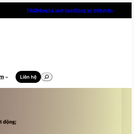
FAQ
Đăng ký sinh hoạt
Đăng ký thi tuyển
Tìm
ẫm
Liên hệ
kiếm