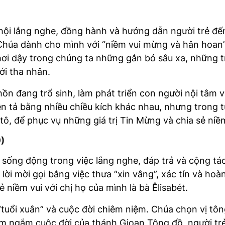
i lắng nghe, đồng hành và hướng dẫn người trẻ đến
Chúa dành cho mình với “niềm vui mừng và hân hoan”
khơi dậy trong chúng ta những gắn bó sâu xa, những 
ới tha nhân.
hồn đang trổ sinh, làm phát triển con người nội tâm 
iễn tả bằng nhiều chiều kích khác nhau, nhưng trong
tô, để phục vụ những giá trị Tin Mừng và chia sẻ ni
9)
 sống động trong việc lắng nghe, đáp trả và cộng tá
lời mời gọi bằng việc thưa “xin vâng”, xác tín và ho
 niềm vui với chị họ của mình là bà Êlisabét.
tuổi xuân” và cuộc đời chiêm niệm. Chúa chọn vị tô
hiêm ngắm cuộc đời của thánh Gioan Tông đồ, người t