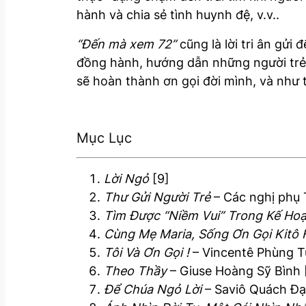
hành và chia sẻ tình huynh đệ, v.v..
“Đến mà xem 72”
cũng là lời tri ân gử
đồng hành, hướng dẫn những người trẻ 
sẽ hoàn thành ơn gọi đời mình, và như
Mục Lục
Lời Ngỏ
[9]
Thư Gửi Người Trẻ
– Các nghị phụ
Tìm Được “Niềm Vui” Trong Kế Ho
Cùng Mẹ Maria, Sống Ơn Gọi Kitô
Tôi Và Ơn Gọi !
– Vincentê Phùng T
Theo Thầy
– Giuse Hoàng Sỹ Bình 
Để Chúa Ngỏ Lời
– Saviô Quách Đạ