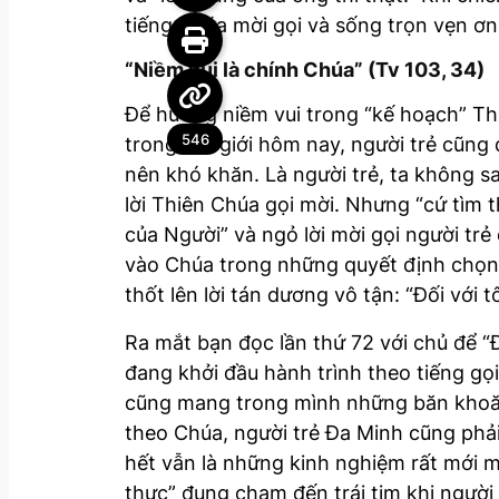
tiếng Chúa mời gọi và sống trọn vẹn ơn
“Niềm vui là chính Chúa” (Tv 103, 34)
Để hưởng niềm vui trong “kế hoạch” Thi
546
trong thế giới hôm nay, người trẻ cũng
nên khó khăn. Là người trẻ, ta không s
lời Thiên Chúa gọi mời. Nhưng “cứ tìm 
của Người” và ngỏ lời mời gọi người tr
vào Chúa trong những quyết định chọn lự
thốt lên lời tán dương vô tận: “Đối với t
Ra mắt bạn đọc lần thứ 72 với chủ để 
đang khởi đầu hành trình theo tiếng gọ
cũng mang trong mình những băn khoăn,
theo Chúa, người trẻ Đa Minh cũng phả
hết vẫn là những kinh nghiệm rất mới m
thực” đụng chạm đến trái tim khi người 