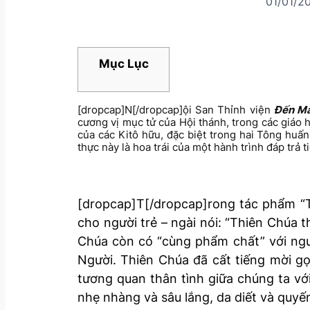
01/01/2
Mục Lục
[dropcap]N[/dropcap]ội San Thỉnh viện
Đến M
cương vị mục tử của Hội thánh, trong các giáo
của các Kitô hữu, đặc biệt trong hai Tông huấ
thực này là hoa trái của một hành trình đáp trả
[dropcap]T[/dropcap]rong tác phẩm “T
cho người trẻ – ngài nói: “Thiên Chúa t
Chúa còn có “cùng phẩm chất” với ngườ
Người. Thiên Chúa đã cất tiếng mời gọ
tương quan thân tình giữa chúng ta với
nhẹ nhàng và sâu lắng, da diết và quyến