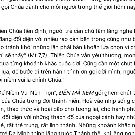
 gọi Chúa dành cho mỗi người trong thế giới hôm nay
ên Chúa tiền định, người trẻ cần chú tâm lắng nghe l
 đang đối diện với nhiều rào cản bên trong cũng như 
ao tránh khỏi những lần phải băn khoăn lựa chọn vì
thì sẽ thấy” (Mt 7,7). Thiên Chúa vẫn yêu thương, mo
ẻ qua từng khoảnh khắc cuộc đời. Cũng cần một chút l
a, để bước đi trên hành trình ơn gọi đời mình, người
ôi niềm vui là chính Chúa.”
“Để Niềm Vui Nên Trọn”,
ĐẾN MÀ XEM
gói ghém chút t
i của Chúa trong đời thánh hiến. Hoà vào nhịp sống c
 thao thức và hoài bão cho tương lai, cho hạnh phúc
i đối diện với những thách đố của ngoại cảnh hay nh
ẻ, rất trẻ trung, rất linh thánh. Những khoảnh khắc 
trẻ Đa Minh thinh lặng trước Thánh thể, khi lắng ngh