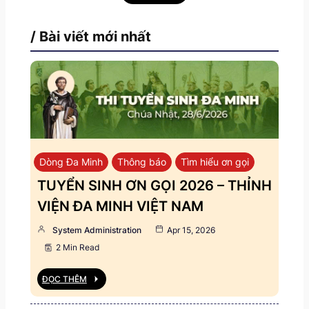
/ Bài viết mới nhất
Dòng Đa Minh
Thông báo
Tìm hiểu ơn gọi
TUYỂN SINH ƠN GỌI 2026 – THỈNH
VIỆN ĐA MINH VIỆT NAM
System Administration
Apr 15, 2026
2 Min Read
ĐỌC THÊM