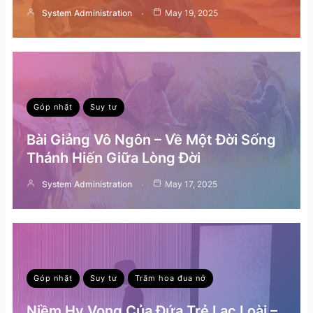
System Administration
May 19, 2025
Góp nhặt
Suy tư
Bài Giảng Vô Ngôn – Về Một Đời Sống
Thánh Hiến Giữa Lòng Đời
System Administration
May 17, 2025
Góp nhặt
Suy tư
Trăm hoa đua nở
Niềm Hy Vọng Của Đứa Trẻ Lạc Loài –