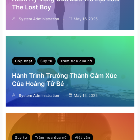
The Lost Boy
System Administration
May 16, 2025
Góp nhặt
Suy tư
Trăm hoa đua nở
Hành Trình Trưởng Thành Cảm Xúc
Của Hoàng Tử Bé
System Administration
May 15, 2025
Suy tư
Trăm hoa đua nở
Việt văn