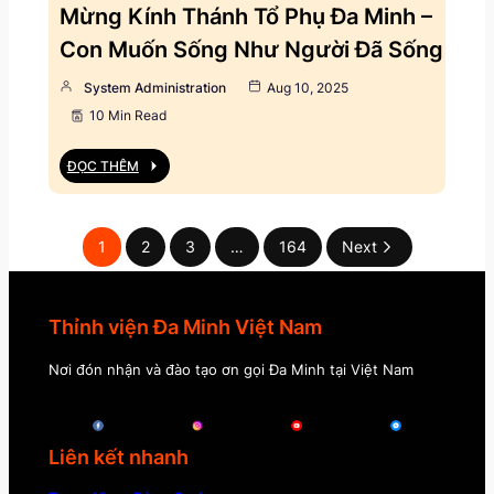
Mừng Kính Thánh Tổ Phụ Đa Minh –
Con Muốn Sống Như Người Đã Sống
System Administration
Aug 10, 2025
10 Min Read
ĐỌC THÊM
1
2
3
…
164
Next
Thỉnh viện Đa Minh Việt Nam
Nơi đón nhận và đào tạo ơn gọi Đa Minh tại Việt Nam
Liên kết nhanh