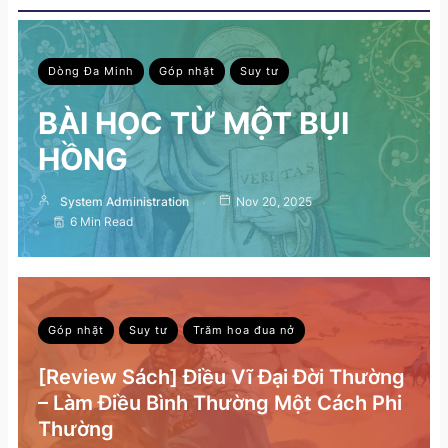
Dòng Đa Minh
Góp nhặt
Suy tư
BÀI HỌC TỪ MỘT BỤI
HỒNG
System Administration
Nov 20, 2025
6 Min Read
Góp nhặt
Suy tư
Trăm hoa đua nở
[Review Sách] Điều Vĩ Đại Đời Thường
– Làm Điều Bình Thường Một Cách Phi
Thường