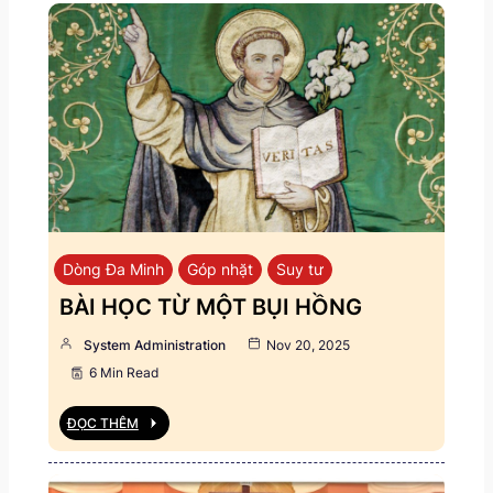
Dòng Đa Minh
Góp nhặt
Suy tư
BÀI HỌC TỪ MỘT BỤI HỒNG
System Administration
Nov 20, 2025
6 Min Read
ĐỌC THÊM