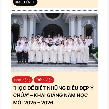
ĐỌC THÊM
Hoạt động
Thỉnh Viện
“HỌC ĐỂ BIẾT NHỮNG ĐIỀU ĐẸP Ý
CHÚA” – KHAI GIẢNG NĂM HỌC
MỚI 2025 – 2026