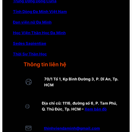
Trung Ương Dòng Curia
Tỉnh Dòng Đa Minh Việt Nam
Đan viện nữ Đa Minh
Học Viện Thần Học Đa Minh
Sedes Sapientiae
Thời Sự Thần Học
Thông tin liên hệ
70/1 Tổ 1, Kp Bình Đường 3, P. Dĩ An, Tp.
HCM
Địa chỉ cũ: 1116, đường số 6, P. Tam Phú,
Q. Thủ Đức, Tp. HCM –
Xem bản đồ
thinhviendaminh@gmail.com