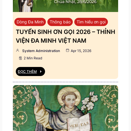
Dòng Đa Minh
Thông báo
Tìm hiểu ơn gọi
TUYỂN SINH ƠN GỌI 2026 – THỈNH
VIỆN ĐA MINH VIỆT NAM
System Administration
Apr 15, 2026
2 Min Read
ĐỌC THÊM