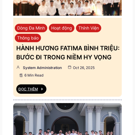
Dòng Đa Minh
Hoạt động
Thỉnh Viện
Thông báo
HÀNH HƯƠNG FATIMA BÌNH TRIỆU:
BƯỚC ĐI TRONG NIỀM HY VỌNG
System Administration
Oct 26, 2025
6 Min Read
ĐỌC THÊM