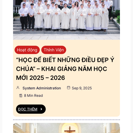
Hoạt động
Thỉnh Viện
“HỌC ĐỂ BIẾT NHỮNG ĐIỀU ĐẸP Ý
CHÚA” – KHAI GIẢNG NĂM HỌC
MỚI 2025 – 2026
System Administration
Sep 9, 2025
8 Min Read
ĐỌC THÊM