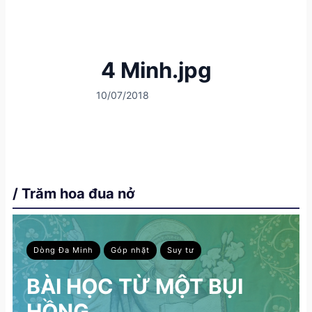
4 Minh.jpg
10/07/2018
/ Trăm hoa đua nở
Dòng Đa Minh
Góp nhặt
Suy tư
BÀI HỌC TỪ MỘT BỤI
HỒNG