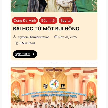
Dòng Đa Minh
Góp nhặt
Suy tư
BÀI HỌC TỪ MỘT BỤI HỒNG
System Administration
Nov 20, 2025
6 Min Read
ĐỌC THÊM