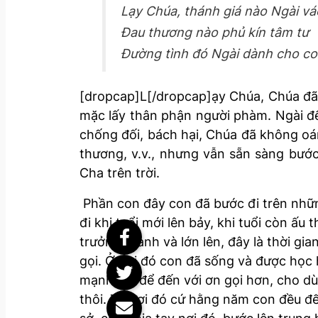
Lạy Chúa, thánh giá nào Ngài vác
Đau thương nào phủ kín tâm tư
Đường tình đó Ngài dành cho c
[dropcap]L[/dropcap]ạy Chúa, Chúa đã h
mặc lấy thân phận người phàm. Ngài đ
chống đối, bách hại, Chúa đã không oá
thương, v.v., nhưng vẫn sẵn sàng bướ
Cha trên trời.
Phần con đây con đã bước đi trên những
đi khi tuổi mới lên bảy, khi tuổi còn ấ
trưởng thành và lớn lên, đây là thời gi
gọi. Ở nơi đó con đã sống và được học h
mạnh mẽ để đến với ơn gọi hơn, cho dù
thôi. Từ nơi đó cứ hằng năm con đều đế