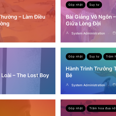
Góp nhặt
Suy tư
 Thường – Làm Điều
Bài Giảng Vô Ngôn 
ường
Giữa Lòng Đời
System Administration
Góp nhặt
Suy tư
Trăm 
Hành Trình Trưởng
Loài – The Lost Boy
Bé
System Administration
Góp nhặt
Trăm hoa đua nở