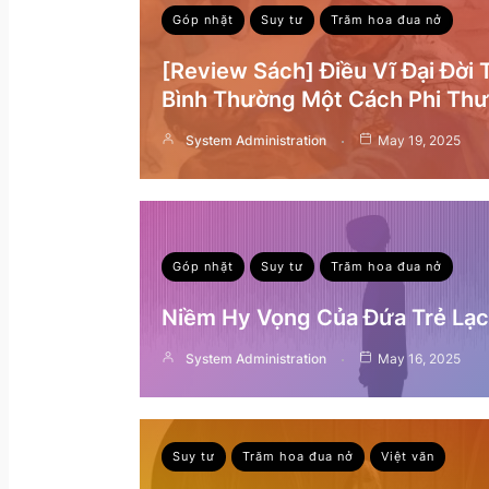
Góp nhặt
Suy tư
Trăm hoa đua nở
[Review Sách] Điều Vĩ Đại Đời
Bình Thường Một Cách Phi Th
System Administration
May 19, 2025
Góp nhặt
Suy tư
Trăm hoa đua nở
Niềm Hy Vọng Của Đứa Trẻ Lạc 
System Administration
May 16, 2025
Suy tư
Trăm hoa đua nở
Việt văn