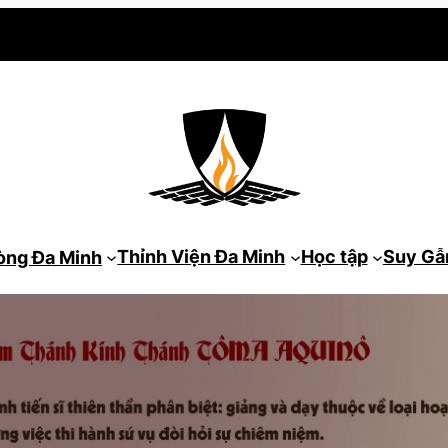
Thỉnh Viện Đa Minh
Học tập
Suy G
òng Đa Minh