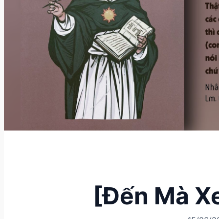
[Đến Mà X