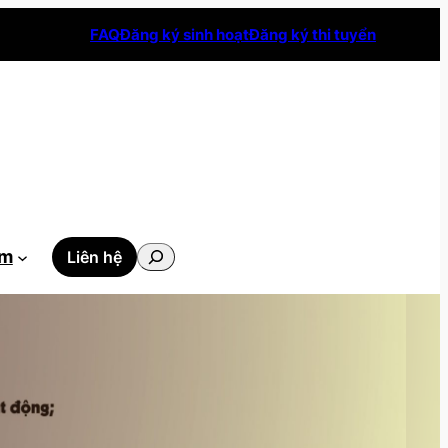
FAQ
Đăng ký sinh hoạt
Đăng ký thi tuyển
Tìm
ẫm
Liên hệ
kiếm