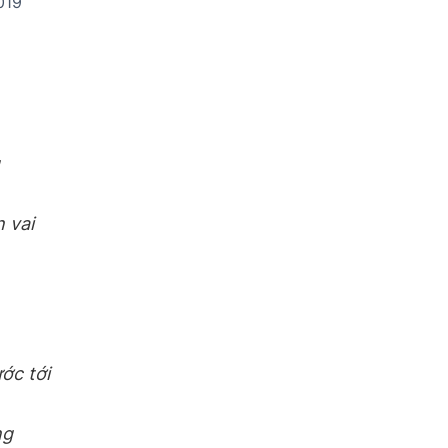
019
 vai
ớc tới
ng