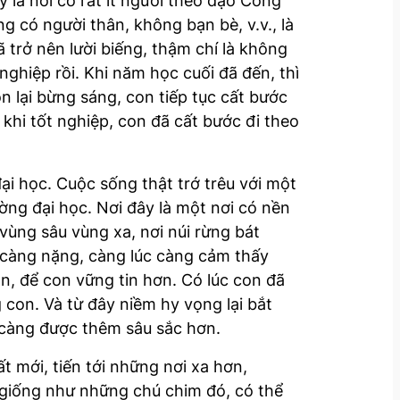
 là nơi có rất ít người theo đạo Công
g có người thân, không bạn bè, v.v., là
 trở nên lười biếng, thậm chí là không
nghiệp rồi. Khi năm học cuối đã đến, thì
 lại bừng sáng, con tiếp tục cất bước
 khi tốt nghiệp, con đã cất bước đi theo
ại học. Cuộc sống thật trớ trêu với một
ng đại học. Nơi đây là một nơi có nền
 vùng sâu vùng xa, nơi núi rừng bát
 càng nặng, càng lúc càng cảm thấy
n, để con vững tin hơn. Có lúc con đã
con. Và từ đây niềm hy vọng lại bắt
i càng được thêm sâu sắc hơn.
 mới, tiến tới những nơi xa hơn,
 giống như những chú chim đó, có thể