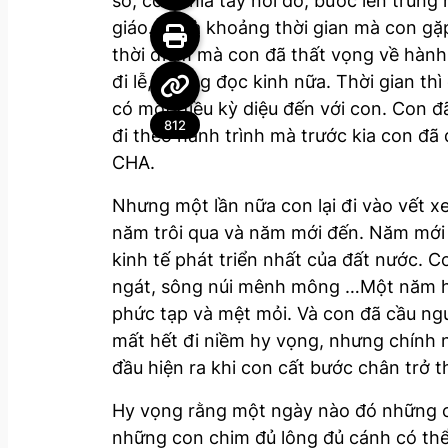
sở, con chia tay nơi đó, bước lên trun
giáo. Đó là khoảng thời gian mà con gặ
thời điểm mà con đã thất vọng về hành t
đi lễ, không đọc kinh nữa. Thời gian th
có một điều kỳ diệu đến với con. Con đ
812
đi theo hành trình mà trước kia con đã 
CHA.
Nhưng một lần nữa con lại đi vào vết xe
năm trôi qua và năm mới đến. Năm mới đ
kinh tế phát triển nhất của đất nước. C
ngát, sông núi mênh mông …Một năm học
phức tạp và mệt mỏi. Và con đã cầu ngu
mất hết đi niềm hy vọng, nhưng chính n
đầu hiện ra khi con cất bước chân trở 
Hy vọng rằng một ngày nào đó những con
những con chim đủ lông đủ cánh có thể