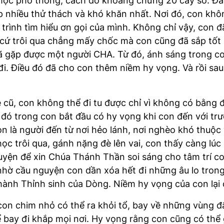
g học phổ thông, cách đó khoảng chừng 20 cây số. Đây
p nhiều thử thách và khó khăn nhất. Nơi đó, con khôn
rình tìm hiểu ơn gọi của mình. Không chỉ vậy, con đã
ì cứ trôi qua chẳng mấy chốc mà con cũng đã sắp tốt 
ã gặp được một người CHA. Từ đó, ánh sáng trong con
đi. Điều đó đã cho con thêm niềm hy vọng. Và rồi sau
 cũ, con không thể đi tu được chỉ vì không có bằng đ
ó trong con bắt đầu có hy vọng khi con đến với trườ
on là người đến từ nơi hẻo lánh, nơi nghèo khó thuộc
 trôi qua, gánh nặng đè lên vai, con thấy càng lúc
yện để xin Chúa Thánh Thần soi sáng cho tâm trí co
hờ cầu nguyện con dần xóa hết đi những âu lo trong 
thành Thỉnh sinh của Dòng. Niềm hy vọng của con lạ
 chim nhỏ có thể ra khỏi tổ, bay về những vùng đất
 bay đi khắp mọi nơi. Hy vọng rằng con cũng có thể