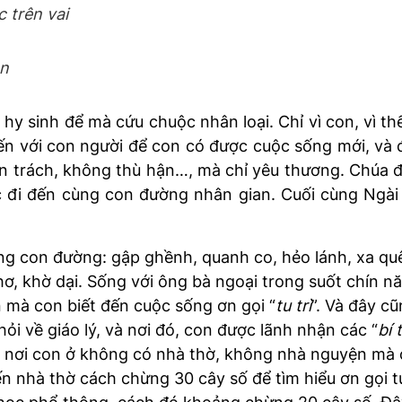
 trên vai
on
y sinh để mà cứu chuộc nhân loại. Chỉ vì con, vì th
ến với con người để con có được cuộc sống mới, và 
n trách, không thù hận…, mà chỉ yêu thương. Chúa đã
c đi đến cùng con đường nhân gian. Cuối cùng Ngài 
 con đường: gập ghềnh, quanh co, hẻo lánh, xa quê 
u thơ, khờ dại. Sống với ông bà ngoại trong suốt chí
an mà con biết đến cuộc sống ơn gọi “
tu trì
”. Và đây cũ
ỏi về giáo lý, và nơi đó, con được lãnh nhận các “
bí 
 nơi con ở không có nhà thờ, không nhà nguyện mà c
n nhà thờ cách chừng 30 cây số để tìm hiểu ơn gọi t