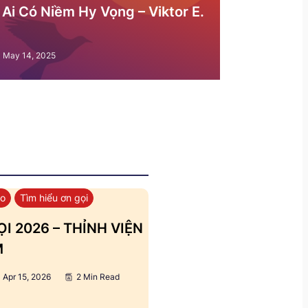
Ai Có Niềm Hy Vọng – Viktor E.
May 14, 2025
áo
Tìm hiểu ơn gọi
I 2026 – THỈNH VIỆN
M
Apr 15, 2026
2 Min Read