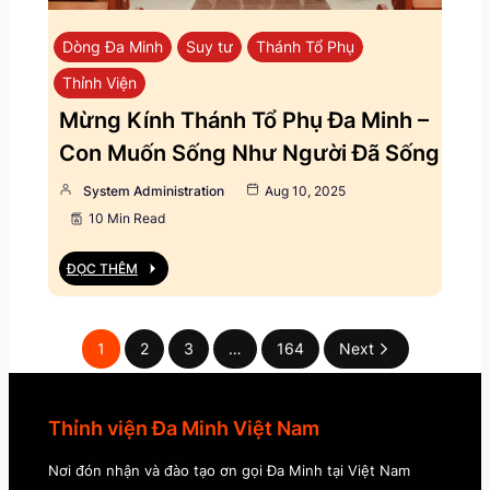
Dòng Đa Minh
Suy tư
Thánh Tổ Phụ
Thỉnh Viện
Mừng Kính Thánh Tổ Phụ Đa Minh –
Con Muốn Sống Như Người Đã Sống
System Administration
Aug 10, 2025
10 Min Read
ĐỌC THÊM
1
2
3
…
164
Next
Thỉnh viện Đa Minh Việt Nam
Nơi đón nhận và đào tạo ơn gọi Đa Minh tại Việt Nam