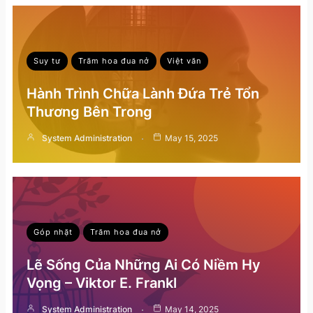
Suy tư
Trăm hoa đua nở
Việt văn
Hành Trình Chữa Lành Đứa Trẻ Tổn
Thương Bên Trong
System Administration
May 15, 2025
Góp nhặt
Trăm hoa đua nở
Lẽ Sống Của Những Ai Có Niềm Hy
Vọng – Viktor E. Frankl
System Administration
May 14, 2025