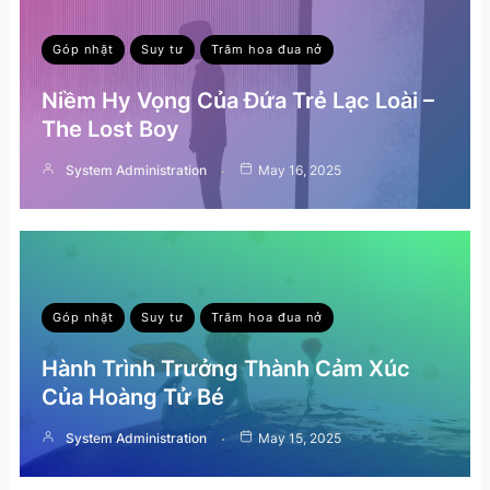
Góp nhặt
Suy tư
Trăm hoa đua nở
Niềm Hy Vọng Của Đứa Trẻ Lạc Loài –
The Lost Boy
System Administration
May 16, 2025
Góp nhặt
Suy tư
Trăm hoa đua nở
Hành Trình Trưởng Thành Cảm Xúc
Của Hoàng Tử Bé
System Administration
May 15, 2025