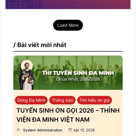
Load More
/ Bài viết mới nhất
Dòng Đa Minh
Thông báo
Tìm hiểu ơn gọi
TUYỂN SINH ƠN GỌI 2026 – THỈNH
VIỆN ĐA MINH VIỆT NAM
System Administration
Apr 15, 2026