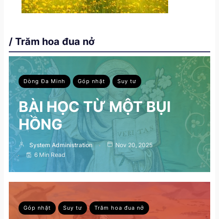
/ Trăm hoa đua nở
Dòng Đa Minh
Góp nhặt
Suy tư
BÀI HỌC TỪ MỘT BỤI
HỒNG
System Administration
Nov 20, 2025
6 Min Read
Góp nhặt
Suy tư
Trăm hoa đua nở