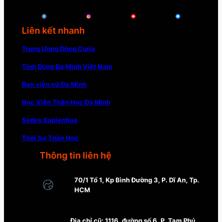
Liên kết nhanh
Trung Ương Dòng Curia
Tỉnh Dòng Đa Minh Việt Nam
Đan viện nữ Đa Minh
Học Viện Thần Học Đa Minh
Sedes Sapientiae
Thời Sự Thần Học
Thông tin liên hệ
70/1 Tổ 1, Kp Bình Đường 3, P. Dĩ An, Tp.
HCM
Địa chỉ cũ: 1116, đường số 6, P. Tam Phú,