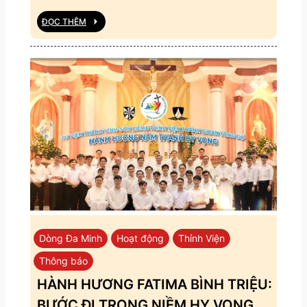
ĐỌC THÊM
Dòng Đa Minh
Hoạt động
Thỉnh Viện
Thông báo
HÀNH HƯƠNG FATIMA BÌNH TRIỆU:
BƯỚC ĐI TRONG NIỀM HY VỌNG