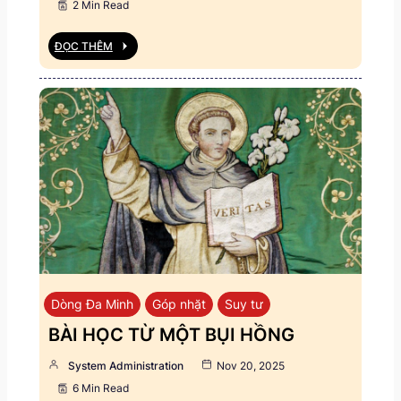
2 Min Read
ĐỌC THÊM
Dòng Đa Minh
Góp nhặt
Suy tư
BÀI HỌC TỪ MỘT BỤI HỒNG
System Administration
Nov 20, 2025
6 Min Read