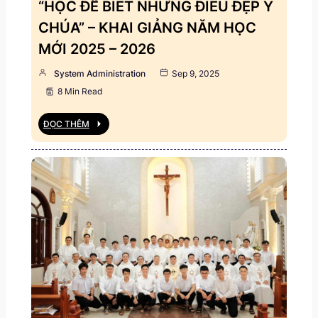
“HỌC ĐỂ BIẾT NHỮNG ĐIỀU ĐẸP Ý
CHÚA” – KHAI GIẢNG NĂM HỌC
MỚI 2025 – 2026
System Administration
Sep 9, 2025
8 Min Read
ĐỌC THÊM