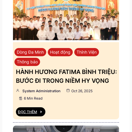
Dòng Đa Minh
Hoạt động
Thỉnh Viện
Thông báo
HÀNH HƯƠNG FATIMA BÌNH TRIỆU:
BƯỚC ĐI TRONG NIỀM HY VỌNG
System Administration
Oct 26, 2025
6 Min Read
ĐỌC THÊM