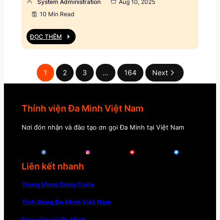
System Administration
Aug 10, 2025
10 Min Read
ĐỌC THÊM
1
2
3
…
164
Next
Thỉnh viện Đa Minh Việt Nam
Nơi đón nhận và đào tạo ơn gọi Đa Minh tại Việt Nam
Liên kết nhanh
Trung Ương Dòng Curia
Tỉnh Dòng Đa Minh Việt Nam
Đan viện nữ Đa Minh