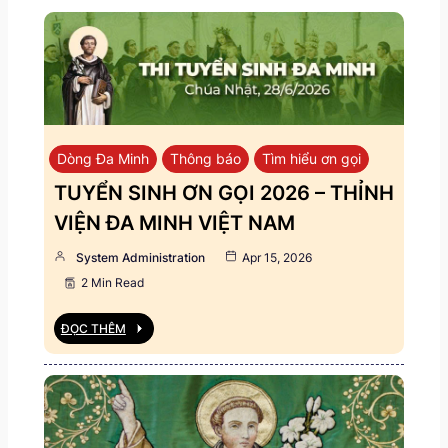
Dòng Đa Minh
Thông báo
Tìm hiểu ơn gọi
TUYỂN SINH ƠN GỌI 2026 – THỈNH
VIỆN ĐA MINH VIỆT NAM
System Administration
Apr 15, 2026
2 Min Read
ĐỌC THÊM