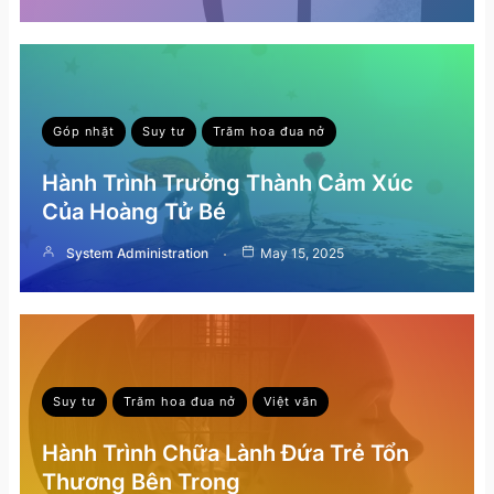
Góp nhặt
Suy tư
Trăm hoa đua nở
Hành Trình Trưởng Thành Cảm Xúc
Của Hoàng Tử Bé
System Administration
May 15, 2025
Suy tư
Trăm hoa đua nở
Việt văn
Hành Trình Chữa Lành Đứa Trẻ Tổn
Thương Bên Trong