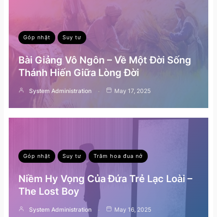
Góp nhặt
Suy tư
Bài Giảng Vô Ngôn – Về Một Đời Sống
Thánh Hiến Giữa Lòng Đời
System Administration
May 17, 2025
Góp nhặt
Suy tư
Trăm hoa đua nở
Niềm Hy Vọng Của Đứa Trẻ Lạc Loài –
The Lost Boy
System Administration
May 16, 2025