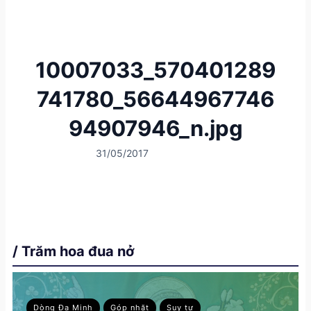
10007033_570401289
741780_56644967746
94907946_n.jpg
31/05/2017
/ Trăm hoa đua nở
Dòng Đa Minh
Góp nhặt
Suy tư