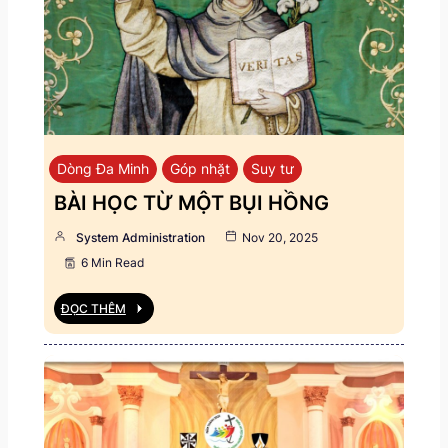
Dòng Đa Minh
Góp nhặt
Suy tư
BÀI HỌC TỪ MỘT BỤI HỒNG
System Administration
Nov 20, 2025
6 Min Read
ĐỌC THÊM