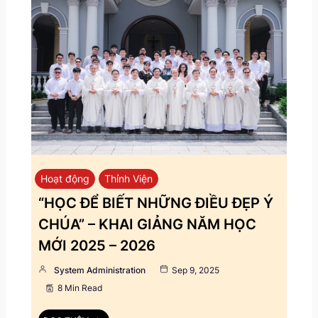
Hoạt động
Thỉnh Viện
“HỌC ĐỂ BIẾT NHỮNG ĐIỀU ĐẸP Ý
CHÚA” – KHAI GIẢNG NĂM HỌC
MỚI 2025 – 2026
System Administration
Sep 9, 2025
8 Min Read