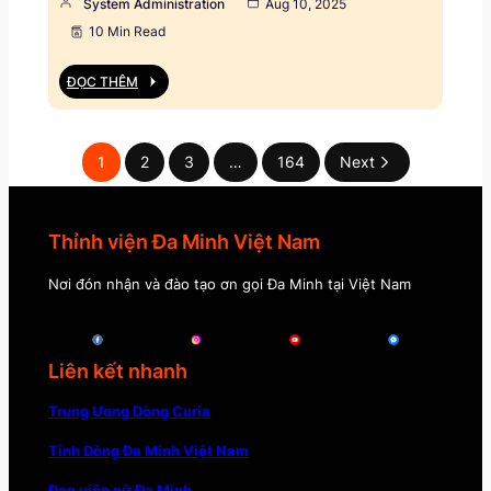
System Administration
Aug 10, 2025
10 Min Read
ĐỌC THÊM
1
2
3
…
164
Next
Thỉnh viện Đa Minh Việt Nam
Nơi đón nhận và đào tạo ơn gọi Đa Minh tại Việt Nam
Liên kết nhanh
Trung Ương Dòng Curia
Tỉnh Dòng Đa Minh Việt Nam
Đan viện nữ Đa Minh