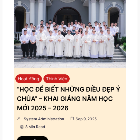
Hoạt động
Thỉnh Viện
“HỌC ĐỂ BIẾT NHỮNG ĐIỀU ĐẸP Ý
CHÚA” – KHAI GIẢNG NĂM HỌC
MỚI 2025 – 2026
System Administration
Sep 9, 2025
8 Min Read