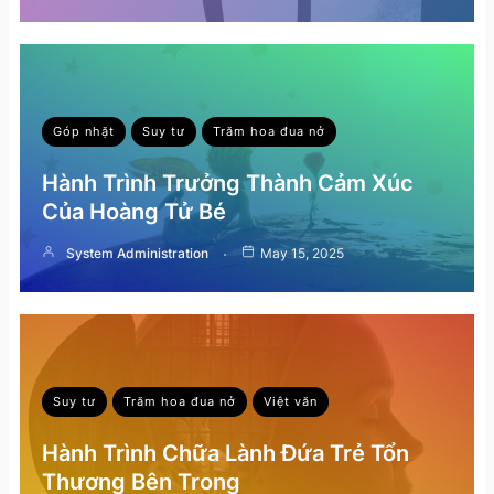
Góp nhặt
Suy tư
Trăm hoa đua nở
Hành Trình Trưởng Thành Cảm Xúc
Của Hoàng Tử Bé
System Administration
May 15, 2025
Suy tư
Trăm hoa đua nở
Việt văn
Hành Trình Chữa Lành Đứa Trẻ Tổn
Thương Bên Trong