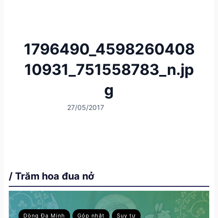
1796490_4598260408
10931_751558783_n.jp
g
27/05/2017
/ Trăm hoa đua nở
Dòng Đa Minh
Góp nhặt
Suy tư