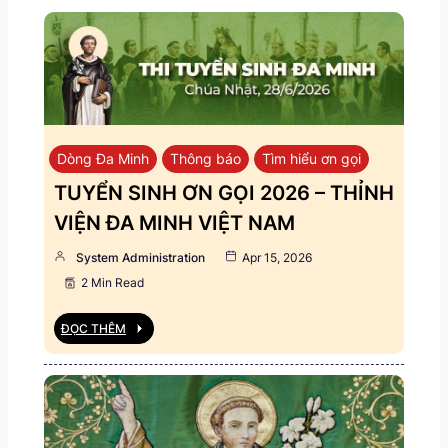
Dòng Đa Minh
Thông báo
Tìm hiểu ơn gọi
TUYỂN SINH ƠN GỌI 2026 – THỈNH
VIỆN ĐA MINH VIỆT NAM
System Administration
Apr 15, 2026
2 Min Read
ĐỌC THÊM