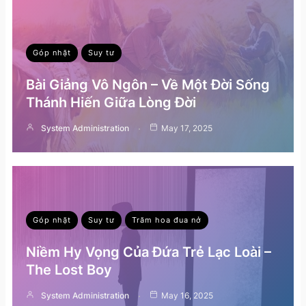
Góp nhặt
Suy tư
Bài Giảng Vô Ngôn – Về Một Đời Sống
Thánh Hiến Giữa Lòng Đời
System Administration
May 17, 2025
Góp nhặt
Suy tư
Trăm hoa đua nở
Niềm Hy Vọng Của Đứa Trẻ Lạc Loài –
The Lost Boy
System Administration
May 16, 2025