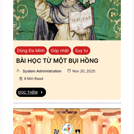
Dòng Đa Minh
Góp nhặt
Suy tư
BÀI HỌC TỪ MỘT BỤI HỒNG
System Administration
Nov 20, 2025
6 Min Read
ĐỌC THÊM