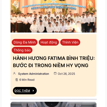
Dòng Đa Minh
Hoạt động
Thỉnh Viện
Thông báo
HÀNH HƯƠNG FATIMA BÌNH TRIỆU:
BƯỚC ĐI TRONG NIỀM HY VỌNG
System Administration
Oct 26, 2025
6 Min Read
ĐỌC THÊM