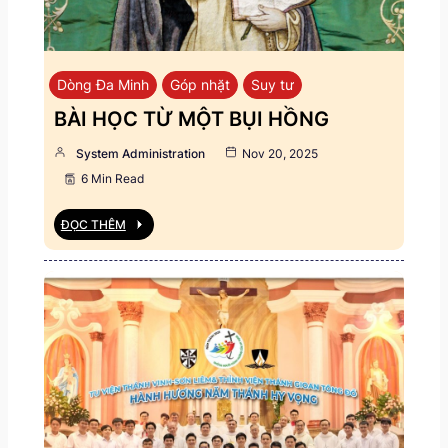
Dòng Đa Minh
Góp nhặt
Suy tư
BÀI HỌC TỪ MỘT BỤI HỒNG
System Administration
Nov 20, 2025
6 Min Read
ĐỌC THÊM