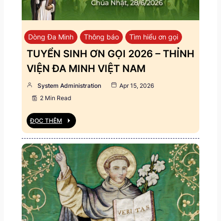
Dòng Đa Minh
Thông báo
Tìm hiểu ơn gọi
TUYỂN SINH ƠN GỌI 2026 – THỈNH
VIỆN ĐA MINH VIỆT NAM
System Administration
Apr 15, 2026
2 Min Read
ĐỌC THÊM