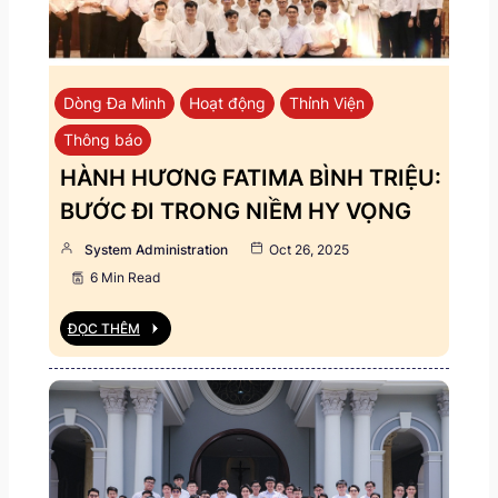
Dòng Đa Minh
Hoạt động
Thỉnh Viện
Thông báo
HÀNH HƯƠNG FATIMA BÌNH TRIỆU:
BƯỚC ĐI TRONG NIỀM HY VỌNG
System Administration
Oct 26, 2025
6 Min Read
ĐỌC THÊM