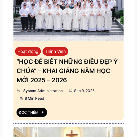
Hoạt động
Thỉnh Viện
“HỌC ĐỂ BIẾT NHỮNG ĐIỀU ĐẸP Ý
CHÚA” – KHAI GIẢNG NĂM HỌC
MỚI 2025 – 2026
System Administration
Sep 9, 2025
8 Min Read
ĐỌC THÊM