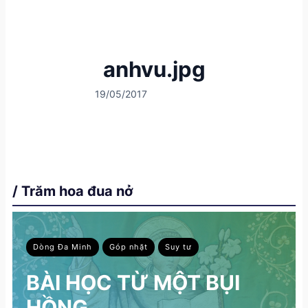
anhvu.jpg
19/05/2017
/ Trăm hoa đua nở
Dòng Đa Minh
Góp nhặt
Suy tư
BÀI HỌC TỪ MỘT BỤI
HỒNG