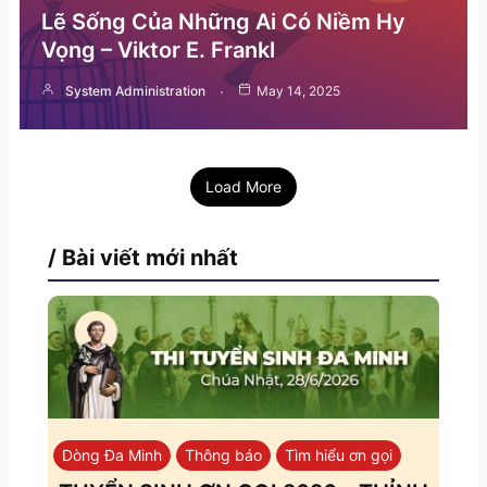
Lẽ Sống Của Những Ai Có Niềm Hy
Vọng – Viktor E. Frankl
System Administration
May 14, 2025
Load More
/ Bài viết mới nhất
Dòng Đa Minh
Thông báo
Tìm hiểu ơn gọi