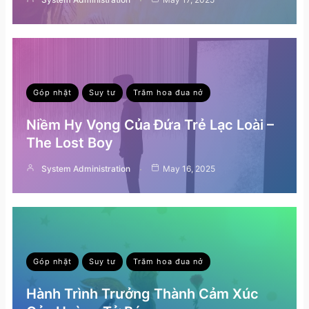
Góp nhặt
Suy tư
Trăm hoa đua nở
Niềm Hy Vọng Của Đứa Trẻ Lạc Loài –
The Lost Boy
System Administration
May 16, 2025
Góp nhặt
Suy tư
Trăm hoa đua nở
Hành Trình Trưởng Thành Cảm Xúc