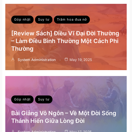
Góp nhặt
Suy tư
Trăm hoa đua nở
[Review Sách] Điều Vĩ Đại Đời Thường
– Làm Điều Bình Thường Một Cách Phi
Thường
System Administration
May 19, 2025
Góp nhặt
Suy tư
Bài Giảng Vô Ngôn – Về Một Đời Sống
Thánh Hiến Giữa Lòng Đời
System Administration
May 17, 2025