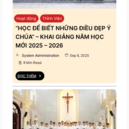
Hoạt động
Thỉnh Viện
“HỌC ĐỂ BIẾT NHỮNG ĐIỀU ĐẸP Ý
CHÚA” – KHAI GIẢNG NĂM HỌC
MỚI 2025 – 2026
System Administration
Sep 9, 2025
8 Min Read
ĐỌC THÊM