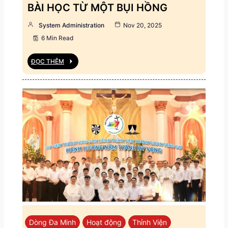
BÀI HỌC TỪ MỘT BỤI HỒNG
System Administration
Nov 20, 2025
6 Min Read
ĐỌC THÊM
Dòng Đa Minh
Hoạt động
Thỉnh Viện