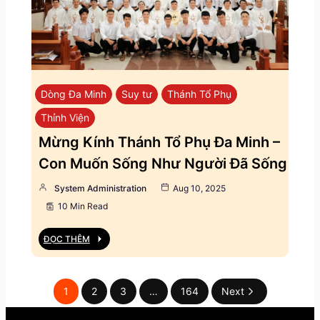
Dòng Đa Minh
Suy tư
Thánh Tổ Phụ
Thỉnh Viện
Mừng Kính Thánh Tổ Phụ Đa Minh –
Con Muốn Sống Như Người Đã Sống
System Administration
Aug 10, 2025
10 Min Read
ĐỌC THÊM
1
2
3
…
164
Next