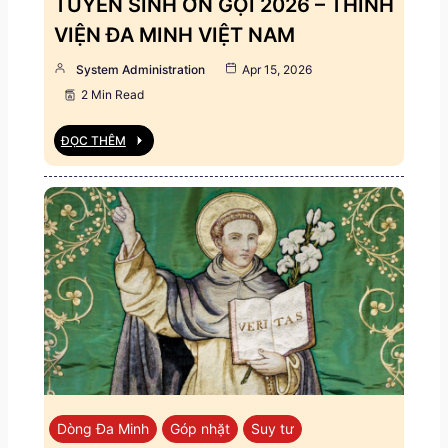
TUYỂN SINH ƠN GỌI 2026 – THỈNH
VIỆN ĐA MINH VIỆT NAM
System Administration
Apr 15, 2026
2 Min Read
ĐỌC THÊM
Dòng Đa Minh
Góp nhặt
Suy tư