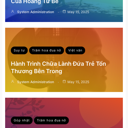
Của Hoàng Tử Bé
System Administration
May 15, 2025
Suy tư
Trăm hoa đua nở
Việt văn
Hành Trình Chữa Lành Đứa Trẻ Tổn
Thương Bên Trong
System Administration
May 15, 2025
Góp nhặt
Trăm hoa đua nở