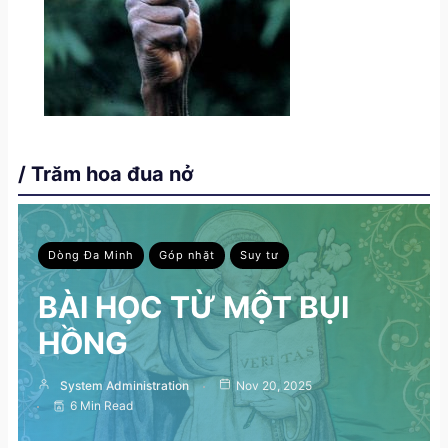
/ Trăm hoa đua nở
Dòng Đa Minh
Góp nhặt
Suy tư
BÀI HỌC TỪ MỘT BỤI
HỒNG
System Administration
Nov 20, 2025
6 Min Read