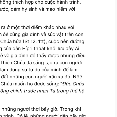
không thích hợp cho cuộc hành trình.
rước, dám hy sinh và mạo hiểm với
 ra ở một thời điểm khác nhau với
Nôê cùng gia đình và súc vật trên con
 Chúa hứa (St 12, 1tt), cuộc nên đường
 của dân Hípri thoát khỏi lưu đày Ai
ê và gia đình để thấy được những điều
. Thiên Chúa đã sáng tạo ra con người
 lạm dụng sự tự do của mình để làm
t đất những con người xấu xa đó. Nôê
ên Chúa muốn họ được sống: “
Đức Chúa
công chính trước nhan Ta trong thế hệ
 những người thời bấy giờ. Trong khi
h trình. Có lẽ, những người dân bấy giờ