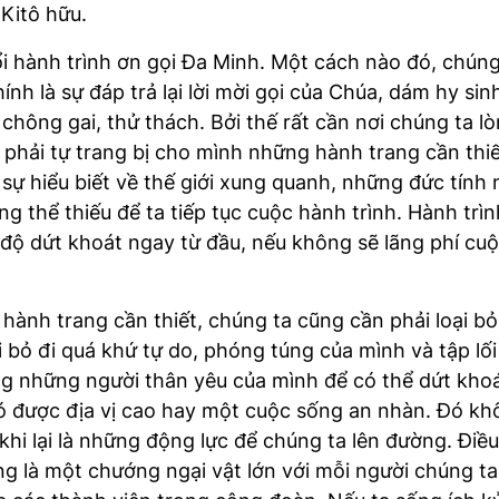
 Kitô hữu.
i hành trình ơn gọi Đa Minh. Một cách nào đó, chún
ính là sự đáp trả lại lời mời gọi của Chúa, dám hy si
 chông gai, thử thách. Bởi thế rất cần nơi chúng ta lò
ời phải tự trang bị cho mình những hành trang cần th
 sự hiểu biết về thế giới xung quanh, những đức tín
thể thiếu để ta tiếp tục cuộc hành trình. Hành trình 
ái độ dứt khoát ngay từ đầu, nếu không sẽ lãng phí c
hành trang cần thiết, chúng ta cũng cần phải loại b
i bỏ đi quá khứ tự do, phóng túng của mình và tập lố
ng những người thân yêu của mình để có thể dứt khoá
ó được địa vị cao hay một cuộc sống an nhàn. Đó khô
hi lại là những động lực để chúng ta lên đường. Điều
ũng là một chướng ngại vật lớn với mỗi người chúng ta.