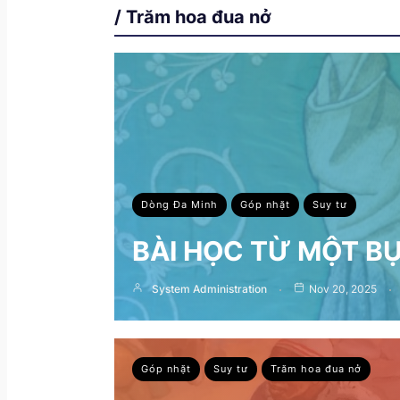
/ Trăm hoa đua nở
Dòng Đa Minh
Góp nhặt
Suy tư
BÀI HỌC TỪ MỘT B
System Administration
Nov 20, 2025
Góp nhặt
Suy tư
Trăm hoa đua nở