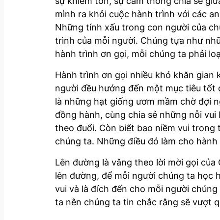
sự khiêm tốn, sự cảm thông chia sẻ giữa
mình ra khỏi cuộc hành trình với các a
Những tính xấu trong con người của ch
trình của mỗi người. Chúng tựa như nh
hành trình ơn gọi, mỗi chúng ta phải lo
Hành trình ơn gọi nhiều khó khăn gian
người đều hướng đến một mục tiêu tốt đ
là những hạt giống ươm mầm chờ đợi n
đồng hành, cùng chia sẻ những nỗi vui 
theo đuổi. Còn biết bao niềm vui trong 
chúng ta. Những điều đó làm cho hành 
Lên đường là vâng theo lời mời gọi củ
lên đường, để mỗi người chúng ta học h
vui và là đích đến cho mỗi người chún
ta nên chúng ta tin chắc rằng sẽ vượt 