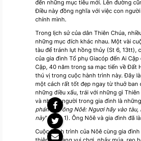
đến những mục tiêu mới. Lên đường cũng 
Điều này đồng nghĩa với việc con ngườ
chính mình.
Trong lịch sử của dân Thiên Chúa, nhiề
những mục đích khác nhau. Một vài cuộc
tàu để tránh lụt hồng thủy (St 6, 13tt)
của gia đình Tổ phụ Giacóp đến Ai Cập đ
Cập, 40 năm trong sa mạc tiến về Đất 
thú vị trong cuộc hành trình này. Đây 
một cách rất tốt đẹp ngay từ thuở ban 
những điều xấu, trái với những gì Thi
và những người trong gia đình là những
phán bảo ông Nôê: Ngươi hãy vào tàu, n
này
” (St 7, 1). Ông Nôê và gia đình đã 
Cuộc hành trình của Nôê cùng gia đình 
thiên hạ đang vui chơi, nhảy múa, reo h