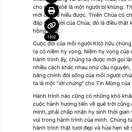
cho rằng Nôê là một người bị khùng. T
mới có thể hiểu được. Thiên Chúa có c
đáp trả lại lời của Chúa, đó là điều th
hồng thủy.
1302
Cuộc đời của mỗi người Kitô hữu chúng 
ta có niềm hy vọng. Niềm hy vọng của 
hành trình ấy, chúng ta được mời gọi 
nhiều cách khác nhau như cầu nguyện, l
bằng chính đời sống của mỗi người chún
ta là một “
lời chứng
” cho Tin Mừng của
Hành trình nào cũng có những khó khăn 
cuộc hành hương tiến về quê trời cũng đ
mình, phải chấp nhận hy sinh thời gi
vui trong hành trình của mình. Chúng ta
hành trình thật tươi đẹp và hứa hẹn sẽ 