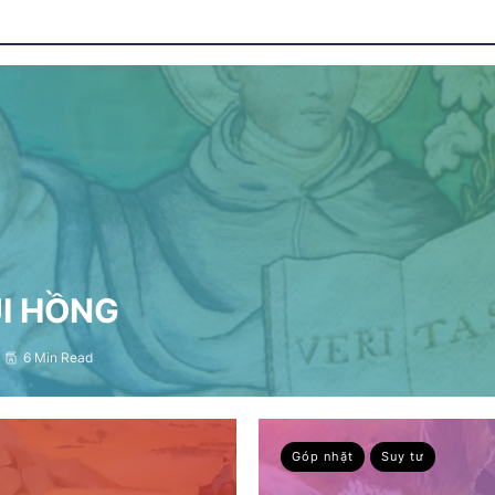
ỤI HỒNG
6 Min Read
Góp nhặt
Suy tư