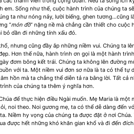
 các thành viên trong cộng đoàn. Nếu ta sống ích kỷ 
nh em. Sống như thế, cuộc hành trình của chúng ta sẽ
úng ta như nóng nảy, lười biếng, ghen tương…cũng 
ững “
món đồ
” nặng nề mà chẳng cần thiết cho cuộc h
ại bỏ dần đi những tính xấu đó.
 khổ, nhưng cũng đầy ắp những niềm vui. Chúng ta lê
ẹp. Hơn thế nữa, hành trình ơn gọi là một hành trình
gày đơm bông kết trái. Chúng ta không lên đường m
buồn với ta. Một niềm vui đơn sơ nữa là ta có thể tự
tâm hồn mà ta chẳng thể diễn tả ra bằng lời. Tất cả 
trình của chúng ta thêm ý nghĩa hơn.
a Chúa để thực hiện điều Ngài muốn. Mẹ Maria là một
ỏi, noi theo. Noi gương mẹ, ta có thể dễ dàng đến vớ
g ta. Niềm hy vọng của chúng ta được đặt ở nơi Chúa
qua được hết những khó khăn gian khổ và đi đến đích