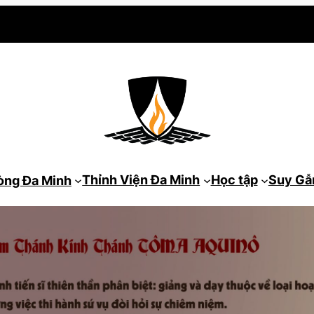
Thỉnh Viện Đa Minh
Học tập
Suy G
òng Đa Minh