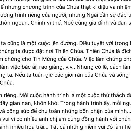
hế nhưng chương trình của Chúa thật kì diệu và nhiệ
hương trình riêng của người, nhưng Ngài cần sự đáp 
ật khôn ngoan. Chính vì thế, Nôê cùng gia đình và đàn
ta cũng là một cuộc lên đường. Điều tuyệt vời trong 
chúng ta được đặt nơi Thiên Chúa. Thiên Chúa là đíc
làm chứng cho Tin Mừng của Chúa. Việc làm chứng ch
àm việc bác ái, rao giảng, v.v.. Nhưng có lẽ, cách l
g ta. Nếu ta tuân giữ các giới răn của Chúa và sống 
 Chúa.
riêng. Mỗi cuộc hành trình là một cuộc thử thách đố
ầy gian nan, khốn khó. Trong hành trình ấy, mỗi ngườ
an và công sức để chu toàn những bổn phận của mình
 vui vì có nhiều anh chị em cùng đồng hành với chúng 
sinh nhiều hoa trái… Tất cả những niềm vui đó làm tiê