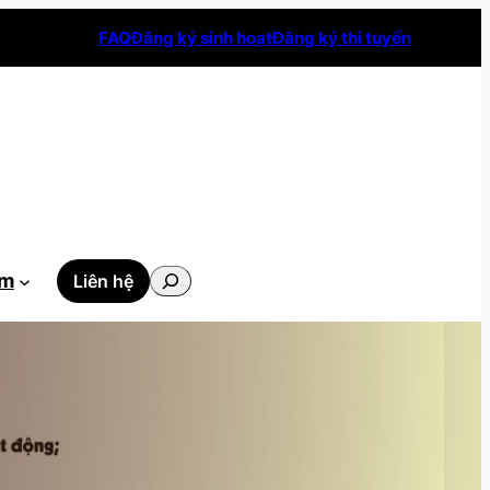
FAQ
Đăng ký sinh hoạt
Đăng ký thi tuyển
Tìm
ẫm
Liên hệ
kiếm