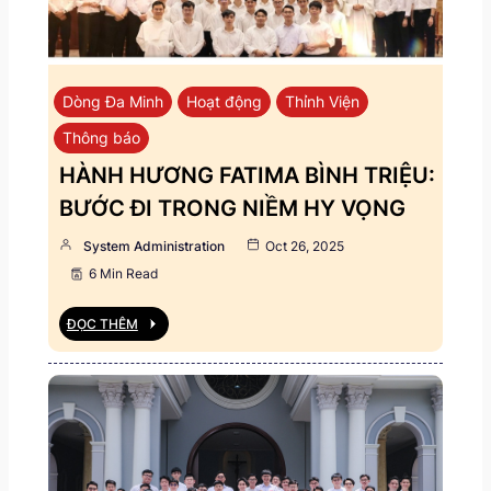
Dòng Đa Minh
Hoạt động
Thỉnh Viện
Thông báo
HÀNH HƯƠNG FATIMA BÌNH TRIỆU:
BƯỚC ĐI TRONG NIỀM HY VỌNG
System Administration
Oct 26, 2025
6 Min Read
ĐỌC THÊM