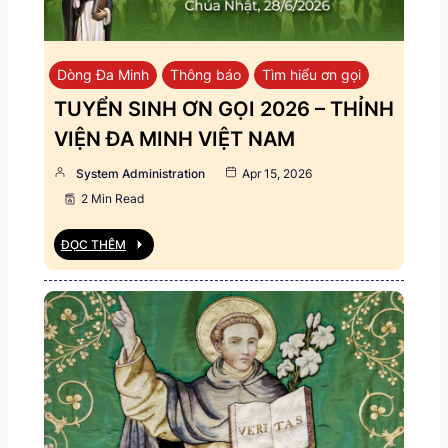
Dòng Đa Minh
Thông báo
Tìm hiểu ơn gọi
TUYỂN SINH ƠN GỌI 2026 – THỈNH
VIỆN ĐA MINH VIỆT NAM
System Administration
Apr 15, 2026
2 Min Read
ĐỌC THÊM