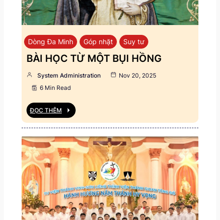
Dòng Đa Minh
Góp nhặt
Suy tư
BÀI HỌC TỪ MỘT BỤI HỒNG
System Administration
Nov 20, 2025
6 Min Read
ĐỌC THÊM