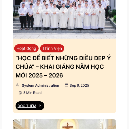
Hoạt động
Thỉnh Viện
“HỌC ĐỂ BIẾT NHỮNG ĐIỀU ĐẸP Ý
CHÚA” – KHAI GIẢNG NĂM HỌC
MỚI 2025 – 2026
System Administration
Sep 9, 2025
8 Min Read
ĐỌC THÊM