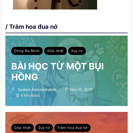
/ Trăm hoa đua nở
Dòng Đa Minh
Góp nhặt
Suy tư
BÀI HỌC TỪ MỘT BỤI
HỒNG
System Administration
Nov 20, 2025
6 Min Read
Góp nhặt
Suy tư
Trăm hoa đua nở