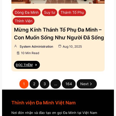
Dòng Đa Minh
Suy tư
Thánh Tổ Phụ
Thỉnh Viện
Mừng Kính Thánh Tổ Phụ Đa Minh –
Con Muốn Sống Như Người Đã Sống
System Administration
Aug 10, 2025
10 Min Read
ĐỌC THÊM
1
2
3
…
164
Next
Thỉnh viện Đa Minh Việt Nam
Nơi đón nhận và đào tạo ơn gọi Đa Minh tại Việt Nam