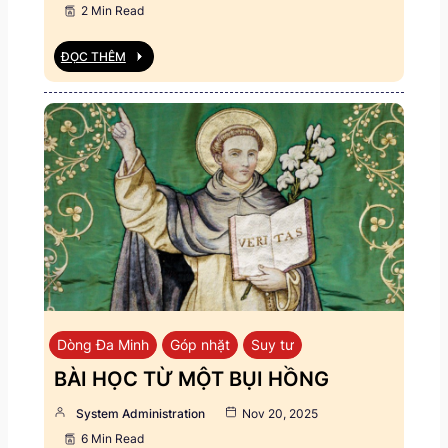
2 Min Read
ĐỌC THÊM
Dòng Đa Minh
Góp nhặt
Suy tư
BÀI HỌC TỪ MỘT BỤI HỒNG
System Administration
Nov 20, 2025
6 Min Read