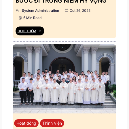
BƯỚC ĐI TRONG NIỀM HY VỌNG
System Administration
Oct 26, 2025
6 Min Read
ĐỌC THÊM
Hoạt động
Thỉnh Viện