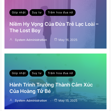
Góp nhặt
Suy tư
Trăm hoa đua nở
Niềm Hy Vọng Của Đứa Trẻ Lạc Loài –
The Lost Boy
System Administration
May 16, 2025
Góp nhặt
Suy tư
Trăm hoa đua nở
Hành Trình Trưởng Thành Cảm Xúc
Của Hoàng Tử Bé
System Administration
May 15, 2025