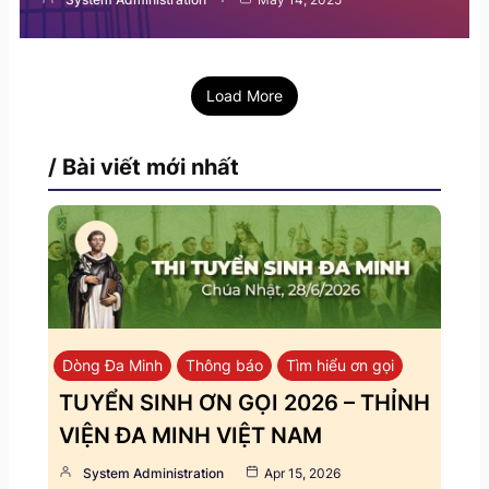
Load More
/ Bài viết mới nhất
Dòng Đa Minh
Thông báo
Tìm hiểu ơn gọi
TUYỂN SINH ƠN GỌI 2026 – THỈNH
VIỆN ĐA MINH VIỆT NAM
System Administration
Apr 15, 2026