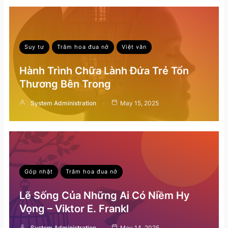
Suy tư
Trăm hoa đua nở
Việt văn
Hành Trình Chữa Lành Đứa Trẻ Tổn
Thương Bên Trong
System Administration
May 15, 2025
Góp nhặt
Trăm hoa đua nở
Lẽ Sống Của Những Ai Có Niềm Hy
Vọng – Viktor E. Frankl
System Administration
May 14, 2025