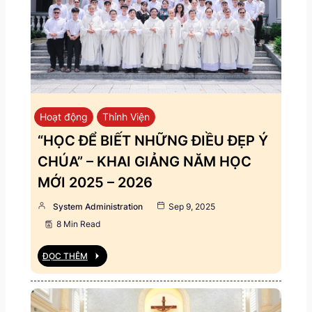
Hoạt động
Thỉnh Viện
“HỌC ĐỂ BIẾT NHỮNG ĐIỀU ĐẸP Ý
CHÚA” – KHAI GIẢNG NĂM HỌC
MỚI 2025 – 2026
System Administration
Sep 9, 2025
8 Min Read
ĐỌC THÊM