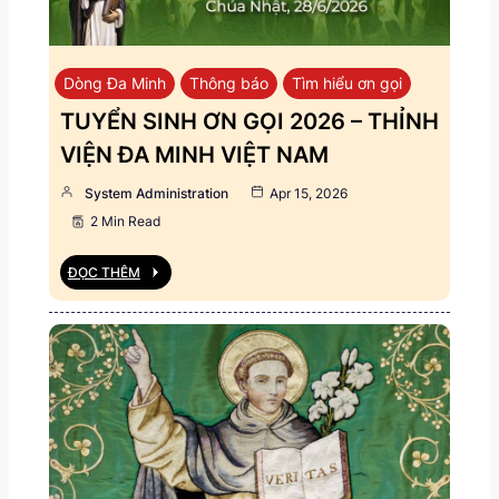
Dòng Đa Minh
Thông báo
Tìm hiểu ơn gọi
TUYỂN SINH ƠN GỌI 2026 – THỈNH
VIỆN ĐA MINH VIỆT NAM
System Administration
Apr 15, 2026
2 Min Read
ĐỌC THÊM