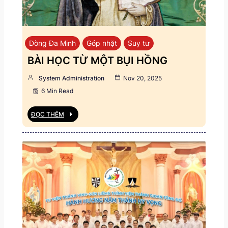
Dòng Đa Minh
Góp nhặt
Suy tư
BÀI HỌC TỪ MỘT BỤI HỒNG
System Administration
Nov 20, 2025
6 Min Read
ĐỌC THÊM