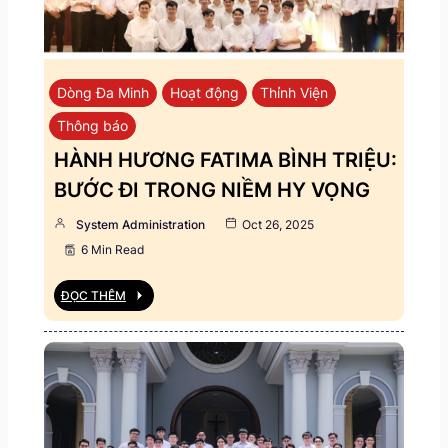
Dòng Đa Minh
Hoạt động
Thỉnh Viện
Thông báo
HÀNH HƯƠNG FATIMA BÌNH TRIỆU:
BƯỚC ĐI TRONG NIỀM HY VỌNG
System Administration
Oct 26, 2025
6 Min Read
ĐỌC THÊM