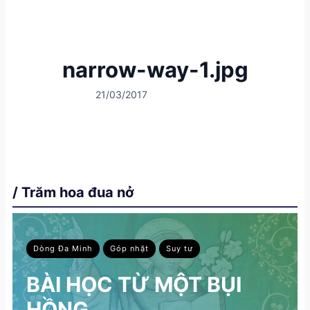
narrow-way-1.jpg
21/03/2017
/ Trăm hoa đua nở
Dòng Đa Minh
Góp nhặt
Suy tư
BÀI HỌC TỪ MỘT BỤI
HỒNG