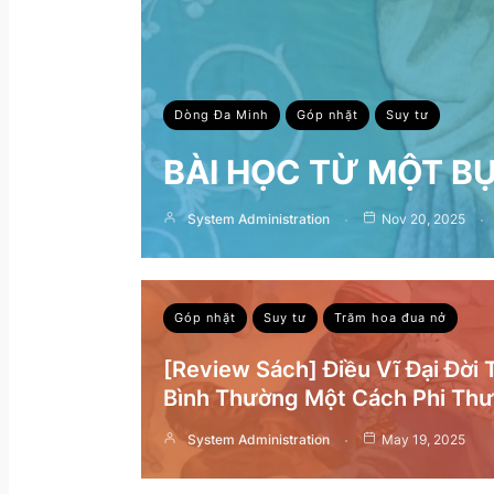
Dòng Đa Minh
Góp nhặt
Suy tư
BÀI HỌC TỪ MỘT B
System Administration
Nov 20, 2025
Góp nhặt
Suy tư
Trăm hoa đua nở
[Review Sách] Điều Vĩ Đại Đời
Bình Thường Một Cách Phi Th
System Administration
May 19, 2025