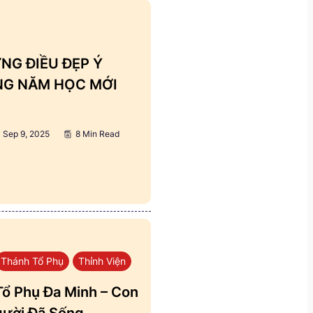
NG ĐIỀU ĐẸP Ý
ẢNG NĂM HỌC MỚI
Sep 9, 2025
8 Min Read
Thánh Tổ Phụ
Thỉnh Viện
ổ Phụ Đa Minh – Con
ười Đã Sống