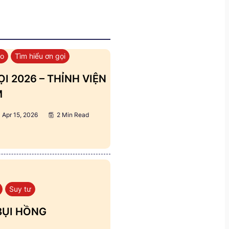
áo
Tìm hiểu ơn gọi
I 2026 – THỈNH VIỆN
M
Apr 15, 2026
2 Min Read
Suy tư
BỤI HỒNG