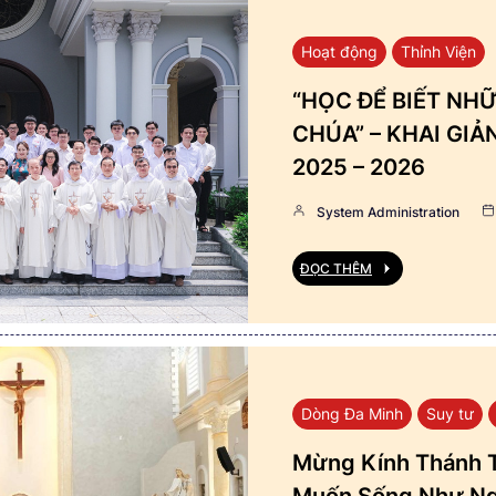
Hoạt động
Thỉnh Viện
“HỌC ĐỂ BIẾT NHỮ
CHÚA” – KHAI GI
2025 – 2026
System Administration
ĐỌC THÊM
Dòng Đa Minh
Suy tư
Mừng Kính Thánh T
Muốn Sống Như Ng