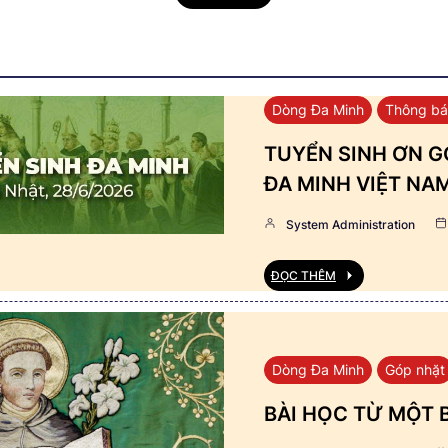
Dòng Đa Minh
Thông b
TUYỂN SINH ƠN GỌ
ĐA MINH VIỆT NA
System Administration
ĐỌC THÊM
Dòng Đa Minh
Góp nhặt
BÀI HỌC TỪ MỘT 