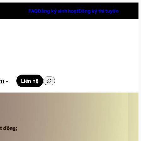
FAQ
Đăng ký sinh hoạt
Đăng ký thi tuyển
Tìm
ẫm
Liên hệ
kiếm