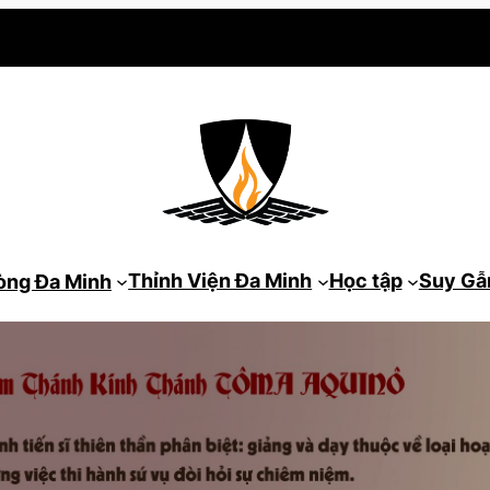
Thỉnh Viện Đa Minh
Học tập
Suy G
òng Đa Minh