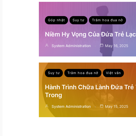
Góp nhặt
Suy tư
Trăm hoa đua nở
Niềm Hy Vọng Của Đứa Trẻ Lạc 
System Administration
May 16, 2025
Suy tư
Trăm hoa đua nở
Việt văn
Hành Trình Chữa Lành Đứa Trẻ
Trong
System Administration
May 15, 2025