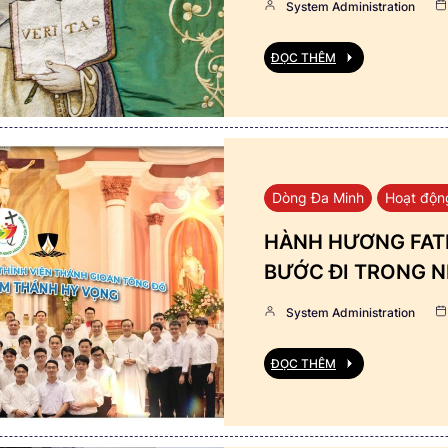
System Administration
ĐỌC THÊM
Dòng Đa Minh
Hoạt độn
HÀNH HƯƠNG FATI
BƯỚC ĐI TRONG N
System Administration
ĐỌC THÊM