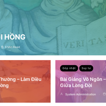
ỤI HỒNG
6 Min Read
Góp nhặt
Suy tư
 Thường – Làm Điều
Bài Giảng Vô Ngôn 
ường
Giữa Lòng Đời
System Administration