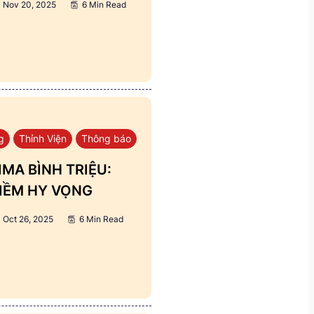
Nov 20, 2025
6 Min Read
g
Thỉnh Viện
Thông báo
MA BÌNH TRIỆU:
IỀM HY VỌNG
Oct 26, 2025
6 Min Read