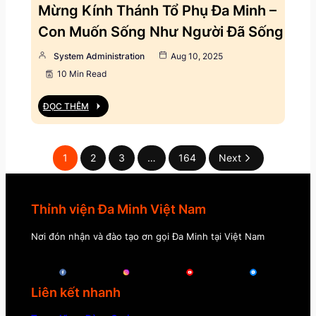
Mừng Kính Thánh Tổ Phụ Đa Minh –
Con Muốn Sống Như Người Đã Sống
System Administration
Aug 10, 2025
10 Min Read
ĐỌC THÊM
1
2
3
…
164
Next
Thỉnh viện Đa Minh Việt Nam
Nơi đón nhận và đào tạo ơn gọi Đa Minh tại Việt Nam
Liên kết nhanh