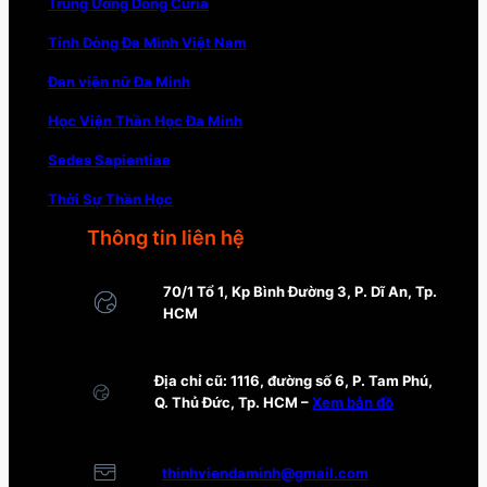
Trung Ương Dòng Curia
Tỉnh Dòng Đa Minh Việt Nam
Đan viện nữ Đa Minh
Học Viện Thần Học Đa Minh
Sedes Sapientiae
Thời Sự Thần Học
Thông tin liên hệ
70/1 Tổ 1, Kp Bình Đường 3, P. Dĩ An, Tp.
HCM
Địa chỉ cũ: 1116, đường số 6, P. Tam Phú,
Q. Thủ Đức, Tp. HCM –
Xem bản đồ
thinhviendaminh@gmail.com