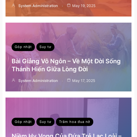
System Administration
May 19, 2025
Góp nhặt
Suy tư
Bài Giảng Vô Ngôn – Về Một Đời Sống
Thánh Hiến Giữa Lòng Đời
System Administration
May 17, 2025
Góp nhặt
Suy tư
Trăm hoa đua nở
Niềm Hy Vọng Của Đứa Trẻ Lạc Loài –