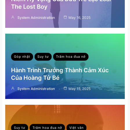
The Lost Boy
System Administration
May 16, 2025
Góp nhặt
Suy tư
Trăm hoa đua nở
Hành Trình Trưởng Thành Cảm Xúc
Của Hoàng Tử Bé
System Administration
May 15, 2025
Suy tư
Trăm hoa đua nở
Việt văn