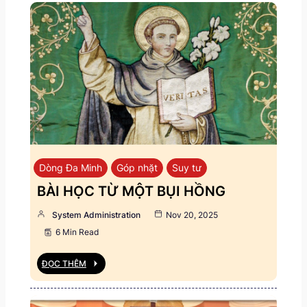
Dòng Đa Minh
Góp nhặt
Suy tư
BÀI HỌC TỪ MỘT BỤI HỒNG
System Administration
Nov 20, 2025
6 Min Read
ĐỌC THÊM