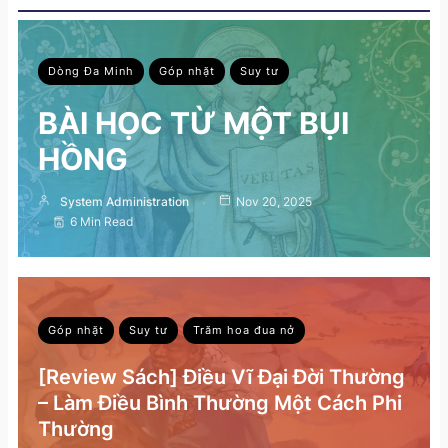
Dòng Đa Minh
Góp nhặt
Suy tư
BÀI HỌC TỪ MỘT BỤI
HỒNG
System Administration
Nov 20, 2025
6 Min Read
Góp nhặt
Suy tư
Trăm hoa đua nở
[Review Sách] Điều Vĩ Đại Đời Thường
– Làm Điều Bình Thường Một Cách Phi
Thường