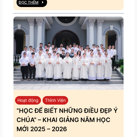
ĐỌC THÊM
Hoạt động
Thỉnh Viện
“HỌC ĐỂ BIẾT NHỮNG ĐIỀU ĐẸP Ý
CHÚA” – KHAI GIẢNG NĂM HỌC
MỚI 2025 – 2026