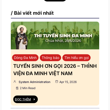
/ Bài viết mới nhất
Dòng Đa Minh
Thông báo
Tìm hiểu ơn gọi
TUYỂN SINH ƠN GỌI 2026 – THỈNH
VIỆN ĐA MINH VIỆT NAM
System Administration
Apr 15, 2026
2 Min Read
ĐỌC THÊM