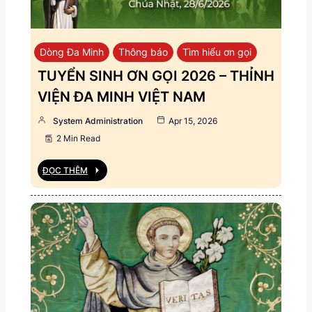
Dòng Đa Minh
Thông báo
Tìm hiểu ơn gọi
TUYỂN SINH ƠN GỌI 2026 – THỈNH
VIỆN ĐA MINH VIỆT NAM
System Administration
Apr 15, 2026
2 Min Read
ĐỌC THÊM