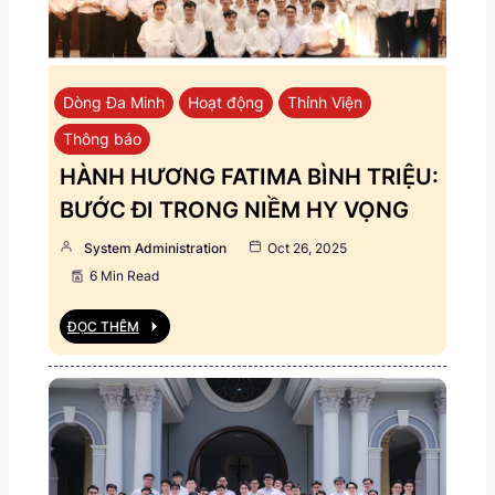
Dòng Đa Minh
Hoạt động
Thỉnh Viện
Thông báo
HÀNH HƯƠNG FATIMA BÌNH TRIỆU:
BƯỚC ĐI TRONG NIỀM HY VỌNG
System Administration
Oct 26, 2025
6 Min Read
ĐỌC THÊM