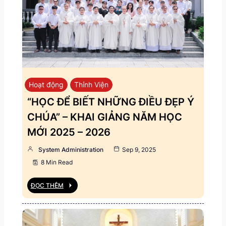
Hoạt động
Thỉnh Viện
“HỌC ĐỂ BIẾT NHỮNG ĐIỀU ĐẸP Ý
CHÚA” – KHAI GIẢNG NĂM HỌC
MỚI 2025 – 2026
System Administration
Sep 9, 2025
8 Min Read
ĐỌC THÊM