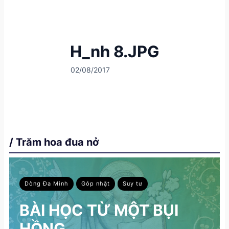
H_nh 8.JPG
02/08/2017
/ Trăm hoa đua nở
Dòng Đa Minh
Góp nhặt
Suy tư
BÀI HỌC TỪ MỘT BỤI
HỒNG