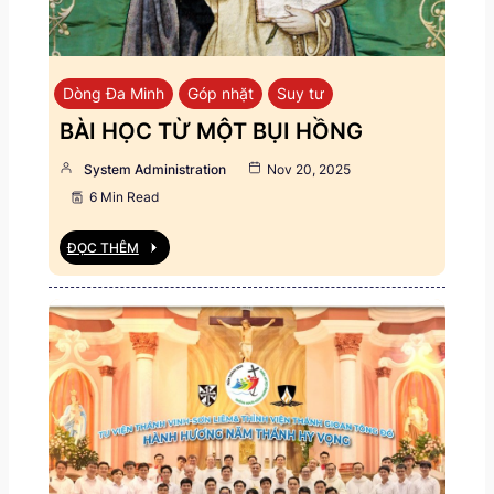
Dòng Đa Minh
Góp nhặt
Suy tư
BÀI HỌC TỪ MỘT BỤI HỒNG
System Administration
Nov 20, 2025
6 Min Read
ĐỌC THÊM